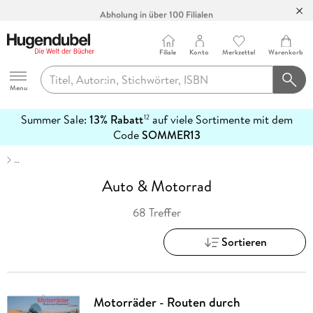
Abholung in über 100 Filialen
Filiale
Konto
Merkzettel
Warenkorb
Hugendubel
Menu
Summer Sale:
13% Rabatt
auf viele Sortimente mit dem
12
mehr
Code
SOMMER13
erfahren
…
Auto & Motorrad
68 Treffer
Sortieren
Motorräder - Routen durch