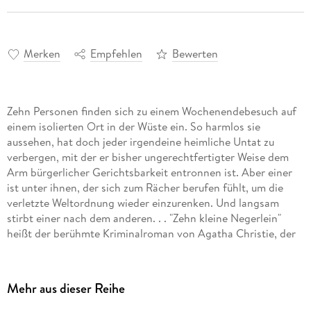
Merken
Empfehlen
Bewerten
Zehn Personen finden sich zu einem Wochenendebesuch auf
einem isolierten Ort in der Wüste ein. So harmlos sie
aussehen, hat doch jeder irgendeine heimliche Untat zu
verbergen, mit der er bisher ungerechtfertigter Weise dem
Arm bürgerlicher Gerichtsbarkeit entronnen ist. Aber einer
ist unter ihnen, der sich zum Rächer berufen fühlt, um die
verletzte Weltordnung wieder einzurenken. Und langsam
stirbt einer nach dem anderen. . . "Zehn kleine Negerlein"
heißt der berühmte Kriminalroman von Agatha Christie, der
diesem Film zugrunde liegt. Bis heute ist es der
meistverkaufte Kriminalroman aller Zeiten. Eine harte
englische Kriminalstory gepaart mit französischem Charme,
Mehr aus dieser Reihe
in deren Verlauf sich zehn Personen zu einem
Wochenendbesuch an einem isolierten Ort in der Wüste