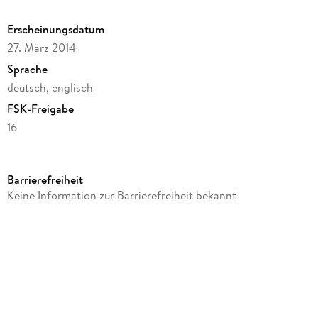
Erscheinungsdatum
27. März 2014
Sprache
deutsch, englisch
FSK-Freigabe
16
Reihe
Juwelen der Filmgeschichte
Barrierefreiheit
Autor/Autorin
Keine Information zur Barrierefreiheit bekannt
Peter Collinson
Komponiert von
Peter Collinson
Regie
Peter Collinson
Gespielt von