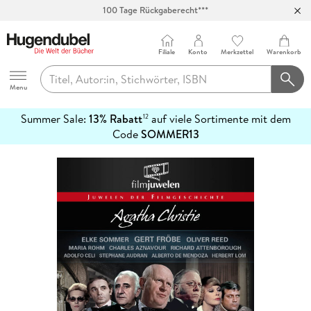
100 Tage Rückgaberecht***
Abholung in über 100 Filialen
Filiale
Konto
Merkzettel
Warenkorb
Hugendubel
Menu
Summer Sale:
13% Rabatt
auf viele Sortimente mit dem
12
mehr
Code
SOMMER13
erfahren