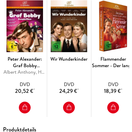
einfinden. Ein Mord nach dem anderen geschieht. Wer ist der
Drahtzieher, auf dessen Konto die Todesfälle gehen?
Die 1974er Verfilmung des bis heute meistverkaufte
Kriminalromans aller Zeiten. U. a. mit den Weltstars Gert
Fröbe, Orson Welles, Richard Attenborough, Oliver Reed und
Elke Sommer!
Peter Alexander:
Wir Wunderkinder
Flammender
Graf Bobby
Sommer - Der lang
Komplettbox - Die
Albert Anthony, Helmuth M. Backhaus, Kurt Nachmann
heiße Sommer
komplette
(Fernsehjuwelen)
DVD
DVD
DVD
Filmtrilogie
20,52 €
24,29 €
18,39 €
*
*
*
Produktdetails