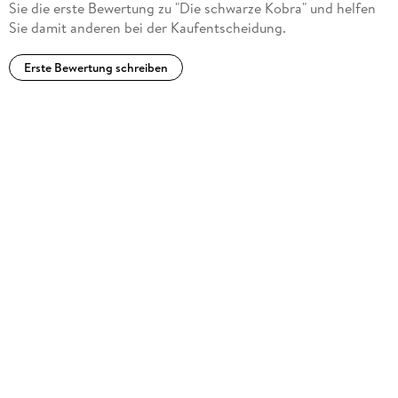
Sie die erste Bewertung zu "Die schwarze Kobra" und helfen
Herstelleradresse
Sie damit anderen bei der Kaufentscheidung.
Fernsehjuwelen GmbH, Waldhaus 1, 65396 Walluf,
info@fernsehjuwelen.de
Erste Bewertung schreiben