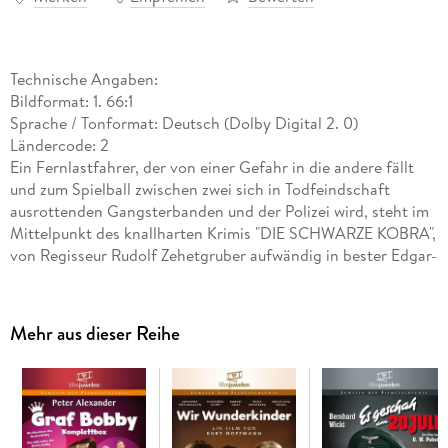
Technische Angaben:
Bildformat: 1. 66:1
Sprache / Tonformat: Deutsch (Dolby Digital 2. 0)
Ländercode: 2
Ein Fernlastfahrer, der von einer Gefahr in die andere fällt
und zum Spielball zwischen zwei sich in Todfeindschaft
ausrottenden Gangsterbanden und der Polizei wird, steht im
Mittelpunkt des knallharten Krimis "DIE SCHWARZE KOBRA",
von Regisseur Rudolf Zehetgruber aufwändig in bester Edgar-
Wallace-Manier inszeniert! Nervenzerrende Abenteuer voll
knisternder Spannung machen diesen Sensationsreißer um
verbrecherische Rauschgiftschmuggler, die an ihren brutalen
Mehr aus dieser Reihe
Geschäften mit dem Tod selbst zugrunde gehen, zu einem
Erlebnis für jeden Kriminalfilmfreund. Aus der
Fernsehjuwelen-Reihe "Krimi Classics".