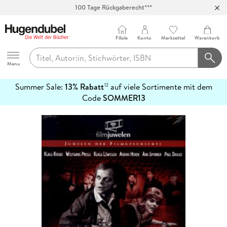
100 Tage Rückgaberecht***
Abholung in über 100 Filialen
Filiale
Konto
Merkzettel
Warenkorb
Hugendubel
Menu
Summer Sale:
13% Rabatt
auf viele Sortimente mit dem
12
mehr
Code
SOMMER13
erfahren