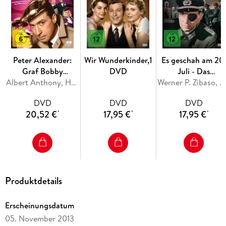
Inhaltsverzeichnis
- Booklet mit Hintergrundinformationen
Peter Alexander:
Wir Wunderkinder,1
Es geschah am 20
Graf Bobby
DVD
Juli - Das
Komplettbox - Die
Albert Anthony, Helmuth M. Backhaus, Kurt Nachmann
Stauffenberg
Werner P. Zibaso, Gustav Machatý
komplette
Attentat
DVD
DVD
DVD
Filmtrilogie
20,52 €
17,95 €
17,95 €
*
*
*
Produktdetails
Erscheinungsdatum
05. November 2013