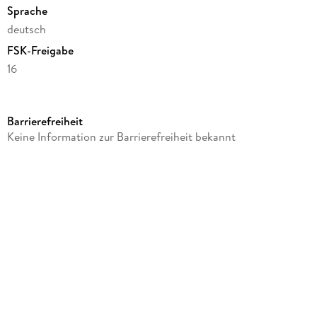
Sprache
deutsch
FSK-Freigabe
16
Reihe
Juwelen der Filmgeschichte
Barrierefreiheit
Autor/Autorin
Keine Information zur Barrierefreiheit bekannt
Roman Schliesser, Rudolf Zehetgruber
Kamera/Fotos von
Hans Jura
Komponiert von
Heinz Neubrand
Regie
Rudolf Zehetgruber
Produziert von
Adolf Eder