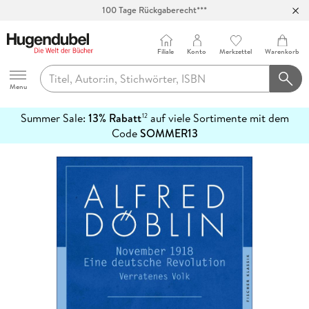
Abholung in über 100 Filialen
Filiale
Konto
Merkzettel
Warenkorb
Hugendubel
Menu
Summer Sale:
13% Rabatt
auf viele Sortimente mit dem
12
mehr
Code
SOMMER13
erfahren