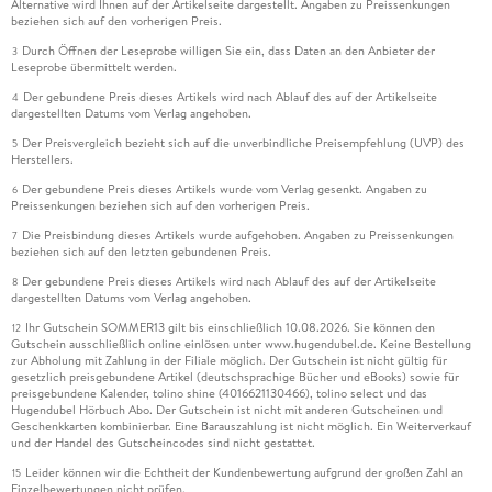
Alternative wird Ihnen auf der Artikelseite dargestellt. Angaben zu Preissenkungen
beziehen sich auf den vorherigen Preis.
Durch Öffnen der Leseprobe willigen Sie ein, dass Daten an den Anbieter der
3
Leseprobe übermittelt werden.
Der gebundene Preis dieses Artikels wird nach Ablauf des auf der Artikelseite
4
dargestellten Datums vom Verlag angehoben.
Der Preisvergleich bezieht sich auf die unverbindliche Preisempfehlung (UVP) des
5
Herstellers.
Der gebundene Preis dieses Artikels wurde vom Verlag gesenkt. Angaben zu
6
Preissenkungen beziehen sich auf den vorherigen Preis.
Die Preisbindung dieses Artikels wurde aufgehoben. Angaben zu Preissenkungen
7
beziehen sich auf den letzten gebundenen Preis.
Der gebundene Preis dieses Artikels wird nach Ablauf des auf der Artikelseite
8
dargestellten Datums vom Verlag angehoben.
Ihr Gutschein SOMMER13 gilt bis einschließlich 10.08.2026. Sie können den
12
Gutschein ausschließlich online einlösen unter www.hugendubel.de. Keine Bestellung
zur Abholung mit Zahlung in der Filiale möglich. Der Gutschein ist nicht gültig für
gesetzlich preisgebundene Artikel (deutschsprachige Bücher und eBooks) sowie für
preisgebundene Kalender, tolino shine (4016621130466), tolino select und das
Hugendubel Hörbuch Abo. Der Gutschein ist nicht mit anderen Gutscheinen und
Geschenkkarten kombinierbar. Eine Barauszahlung ist nicht möglich. Ein Weiterverkauf
und der Handel des Gutscheincodes sind nicht gestattet.
Leider können wir die Echtheit der Kundenbewertung aufgrund der großen Zahl an
15
Einzelbewertungen nicht prüfen.