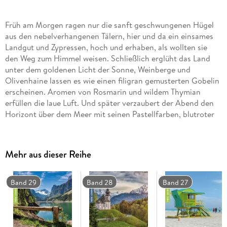
Früh am Morgen ragen nur die sanft geschwungenen Hügel
aus den nebelverhangenen Tälern, hier und da ein einsames
Landgut und Zypressen, hoch und erhaben, als wollten sie
den Weg zum Himmel weisen. Schließlich erglüht das Land
unter dem goldenen Licht der Sonne, Weinberge und
Olivenhaine lassen es wie einen filigran gemusterten Gobelin
erscheinen. Aromen von Rosmarin und wildem Thymian
erfüllen die laue Luft. Und später verzaubert der Abend den
Horizont über dem Meer mit seinen Pastellfarben, blutroter
Wein fließt aus den Karaffen. Wie herrlich ist die Toskana!
Sie ist das Land der Dichter, Maler und Bildhauer, der
Mehr aus dieser Reihe
Humanisten und großen Denker. Seit Jahrtausenden haben
Menschen diese märchenhafte Kulturlandschaft geformt, sie
ist ein einziges Gesamtkunstwerk aus Licht, Farben,
Band 29
Band 28
Band 27
Schönheit und Genuss. Dieses Buch führt Sie auf eine
unterhaltsame Entdeckungsreise durch die Toskana. Seine
einzelnen Kapitel sind fein abgeschmeckt mit typischen und
klassischen Rezepten aus der toskanischen Küche.