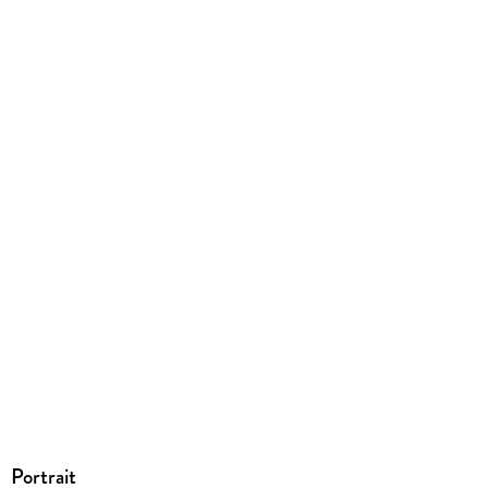
mit Wasserzeichen versehen
Family Sharing
Ja
Produktart
EBOOK
Dateiformat
EPUB
ISBN
9783955031848
Portrait