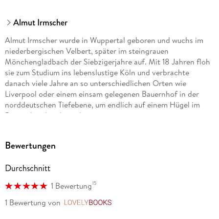
Almut Irmscher
Almut Irmscher wurde in Wuppertal geboren und wuchs im
niederbergischen Velbert, später im steingrauen
Mönchengladbach der Siebzigerjahre auf. Mit 18 Jahren floh
sie zum Studium ins lebenslustige Köln und verbrachte
danach viele Jahre an so unterschiedlichen Orten wie
Liverpool oder einem einsam gelegenen Bauernhof in der
norddeutschen Tiefebene, um endlich auf einem Hügel im
Bergischen Land anzukommen.
Hier lebt sie nun mit ihrem Mann, einem Marineoffizier. Sie
Bewertungen
hat drei Kinder und leitet seit mehr als 20 Jahren eine kleine
Reiseagentur. Ihre Leidenschaften sind das Reisen und das
Durchschnitt
Schreiben, außerdem ist sie passionierte Fotografin und
Köchin. Das inspirierte sie dazu, alles miteinander zu
15
1 Bewertung
verbinden und die Vielfalt der bereisten Länder, Regionen
und Städte mit lebendigen Geschichten, Fotos und Rezepten
1 Bewertung
von
LovelyBooks
zu dokumentieren.