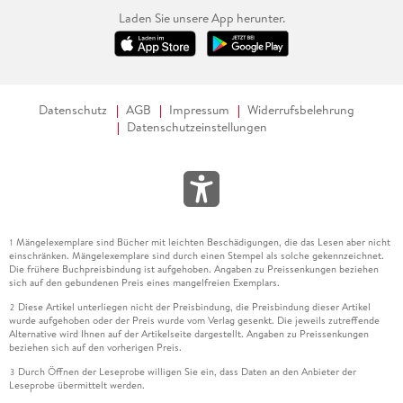
Laden Sie unsere App herunter.
Datenschutz
AGB
Impressum
Widerrufsbelehrung
Datenschutzeinstellungen
Mängelexemplare sind Bücher mit leichten Beschädigungen, die das Lesen aber nicht
1
einschränken. Mängelexemplare sind durch einen Stempel als solche gekennzeichnet.
Die frühere Buchpreisbindung ist aufgehoben. Angaben zu Preissenkungen beziehen
sich auf den gebundenen Preis eines mangelfreien Exemplars.
Diese Artikel unterliegen nicht der Preisbindung, die Preisbindung dieser Artikel
2
wurde aufgehoben oder der Preis wurde vom Verlag gesenkt. Die jeweils zutreffende
Alternative wird Ihnen auf der Artikelseite dargestellt. Angaben zu Preissenkungen
beziehen sich auf den vorherigen Preis.
Durch Öffnen der Leseprobe willigen Sie ein, dass Daten an den Anbieter der
3
Leseprobe übermittelt werden.