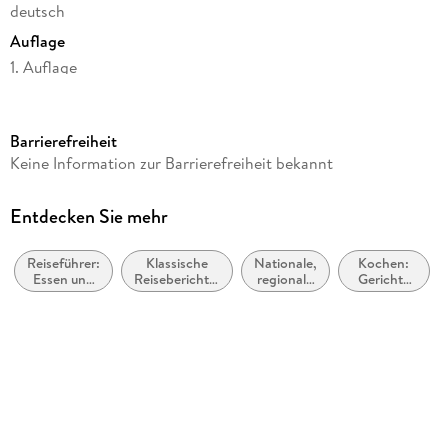
deutsch
Auflage
1. Auflage
Ausgabe
Neuauflage
Barrierefreiheit
Seitenanzahl
Keine Information zur Barrierefreiheit bekannt
208
Dateigröße
Entdecken Sie mehr
14,35 MB
Reiseführer:
Klassische
Nationale,
Kochen:
Reihe
Essen und
Reiseberichte,
regionale
Gerichte
Reise-Lesebuch, 12
Trinken
Reiseliteratur
und
und Menüs
ethnische
/
Autor/Autorin
Küche
Mahlzeiten
Almut Irmscher
Verlag/Hersteller
MANA-Verlag
Kopierschutz