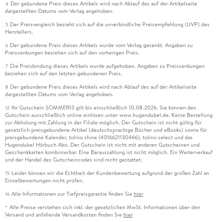
Der gebundene Preis dieses Artikels wird nach Ablauf des auf der Artikelseite
4
dargestellten Datums vom Verlag angehoben.
Der Preisvergleich bezieht sich auf die unverbindliche Preisempfehlung (UVP) des
5
Herstellers.
Der gebundene Preis dieses Artikels wurde vom Verlag gesenkt. Angaben zu
6
Preissenkungen beziehen sich auf den vorherigen Preis.
Die Preisbindung dieses Artikels wurde aufgehoben. Angaben zu Preissenkungen
7
beziehen sich auf den letzten gebundenen Preis.
Der gebundene Preis dieses Artikels wird nach Ablauf des auf der Artikelseite
8
dargestellten Datums vom Verlag angehoben.
Ihr Gutschein SOMMER13 gilt bis einschließlich 10.08.2026. Sie können den
12
Gutschein ausschließlich online einlösen unter www.hugendubel.de. Keine Bestellung
zur Abholung mit Zahlung in der Filiale möglich. Der Gutschein ist nicht gültig für
gesetzlich preisgebundene Artikel (deutschsprachige Bücher und eBooks) sowie für
preisgebundene Kalender, tolino shine (4016621130466), tolino select und das
Hugendubel Hörbuch Abo. Der Gutschein ist nicht mit anderen Gutscheinen und
Geschenkkarten kombinierbar. Eine Barauszahlung ist nicht möglich. Ein Weiterverkauf
und der Handel des Gutscheincodes sind nicht gestattet.
Leider können wir die Echtheit der Kundenbewertung aufgrund der großen Zahl an
15
Einzelbewertungen nicht prüfen.
Alle Informationen zur Tiefpreisgarantie finden Sie
hier
16
Alle Preise verstehen sich inkl. der gesetzlichen MwSt. Informationen über den
*
Versand und anfallende Versandkosten finden Sie
hier