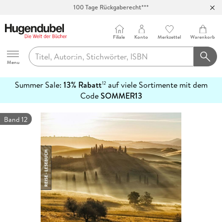
100 Tage Rückgaberecht***
Abholung in über 100 Filialen
Filiale
Konto
Merkzettel
Warenkorb
Hugendubel
Menu
Summer Sale:
13% Rabatt
auf viele Sortimente mit dem
12
mehr
Code
SOMMER13
erfahren
Band 12