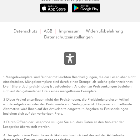
Datenschutz
AGB
Impressum
Widerrufsbelehrung
Datenschutzeinstellungen
Mängelexemplare sind Bücher mit leichten Beschädigungen, die das Lesen aber nicht
1
einschränken. Mängelexemplare sind durch einen Stempel als solche gekennzeichnet.
Die frühere Buchpreisbindung ist aufgehoben. Angaben zu Preissenkungen beziehen
sich auf den gebundenen Preis eines mangelfreien Exemplars.
Diese Artikel unterliegen nicht der Preisbindung, die Preisbindung dieser Artikel
2
wurde aufgehoben oder der Preis wurde vom Verlag gesenkt. Die jeweils zutreffende
Alternative wird Ihnen auf der Artikelseite dargestellt. Angaben zu Preissenkungen
beziehen sich auf den vorherigen Preis.
Durch Öffnen der Leseprobe willigen Sie ein, dass Daten an den Anbieter der
3
Leseprobe übermittelt werden.
Der gebundene Preis dieses Artikels wird nach Ablauf des auf der Artikelseite
4
dargestellten Datums vom Verlag angehoben.