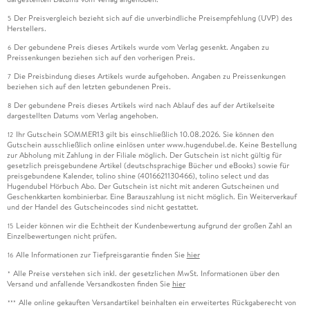
Der Preisvergleich bezieht sich auf die unverbindliche Preisempfehlung (UVP) des
5
Herstellers.
Der gebundene Preis dieses Artikels wurde vom Verlag gesenkt. Angaben zu
6
Preissenkungen beziehen sich auf den vorherigen Preis.
Die Preisbindung dieses Artikels wurde aufgehoben. Angaben zu Preissenkungen
7
beziehen sich auf den letzten gebundenen Preis.
Der gebundene Preis dieses Artikels wird nach Ablauf des auf der Artikelseite
8
dargestellten Datums vom Verlag angehoben.
Ihr Gutschein SOMMER13 gilt bis einschließlich 10.08.2026. Sie können den
12
Gutschein ausschließlich online einlösen unter www.hugendubel.de. Keine Bestellung
zur Abholung mit Zahlung in der Filiale möglich. Der Gutschein ist nicht gültig für
gesetzlich preisgebundene Artikel (deutschsprachige Bücher und eBooks) sowie für
preisgebundene Kalender, tolino shine (4016621130466), tolino select und das
Hugendubel Hörbuch Abo. Der Gutschein ist nicht mit anderen Gutscheinen und
Geschenkkarten kombinierbar. Eine Barauszahlung ist nicht möglich. Ein Weiterverkauf
und der Handel des Gutscheincodes sind nicht gestattet.
Leider können wir die Echtheit der Kundenbewertung aufgrund der großen Zahl an
15
Einzelbewertungen nicht prüfen.
Alle Informationen zur Tiefpreisgarantie finden Sie
hier
16
Alle Preise verstehen sich inkl. der gesetzlichen MwSt. Informationen über den
*
Versand und anfallende Versandkosten finden Sie
hier
Alle online gekauften Versandartikel beinhalten ein erweitertes Rückgaberecht von
***