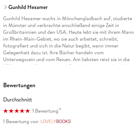
Gunhild Hexamer
Gunhild Hexamer wuchs in Mönchengladbach auf, studierte
in Münster und verbrachte anschließend einige Zeit in
Großbritannien und den USA. Heute lebt sie mit ihrem Mann
im Rhein-Main-Gebiet, wo sie auch arbeitet, schreibt,
fotografiert und sich in die Natur begibt, wann immer
Gelegenheit dazu ist. Ihre Bücher handeln vom
Unterwegssein und vom Reisen. Am liebsten reist sie in die
USA und nach Kanada, wo sie Geschichten sammelt und die
spannenden Hintergründe der großen und kleinen
Besonderheiten aufdeckt. Und von all diesen Dingen erzählt
Bewertungen
sie in ihren Büchern.
Durchschnitt
15
1 Bewertung
1 Bewertung
von
LovelyBooks