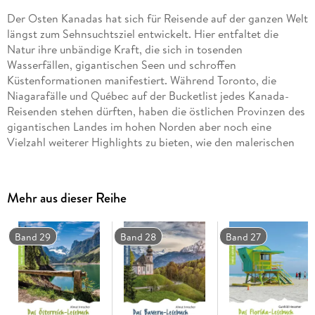
Der Osten Kanadas hat sich für Reisende auf der ganzen Welt
längst zum Sehnsuchtsziel entwickelt. Hier entfaltet die
Natur ihre unbändige Kraft, die sich in tosenden
Wasserfällen, gigantischen Seen und schroffen
Küstenformationen manifestiert. Während Toronto, die
Niagarafälle und Québec auf der Bucketlist jedes Kanada-
Reisenden stehen dürften, haben die östlichen Provinzen des
gigantischen Landes im hohen Norden aber noch eine
Vielzahl weiterer Highlights zu bieten, wie den malerischen
Killarney Provincial Park, das farbenfrohe Neufundland oder
das Fischerparadies Avalon.
Mehr aus dieser Reihe
Gunhild Hexamer verflechtet ihre Reiseerlebnisse geschickt
mit spannenden Geschichten aus der Vergangenheit und
präsentiert so all die verschiedenen Facetten, die den Osten
Band 29
Band 28
Band 27
Kanadas so einzigartig machen. Beeindruckende Bilder und
mehr als 20 authentische Rezepte zum Nachkochen machen
dieses Kanada-Lesebuch zu einem unvergleichlichen
Lesevergnügen und lassen garantiert Fernweh aufkommen.