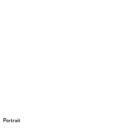
Family Sharing
Ja
Produktart
EBOOK
Dateiformat
EPUB
ISBN
9783955031879
Portrait