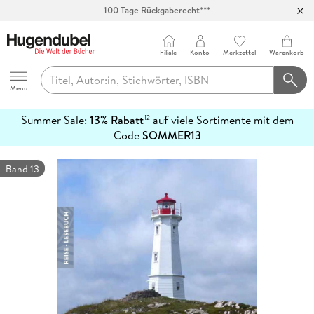
100 Tage Rückgaberecht***
Abholung in über 100 Filialen
Filiale
Konto
Merkzettel
Warenkorb
Hugendubel
Menu
Summer Sale:
13% Rabatt
auf viele Sortimente mit dem
12
mehr
Code
SOMMER13
erfahren
Band 13