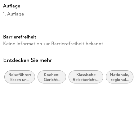
Auflage
1. Auflage
Ausgabe
Neuauflage
Barrierefreiheit
Seitenanzahl
Keine Information zur Barrierefreiheit bekannt
208
Dateigröße
Entdecken Sie mehr
6,83 MB
Reiseführer:
Kochen:
Klassische
Nationale,
Reihe
Essen und
Gerichte
Reiseberichte,
regionale
Reise-Lesebuch, 13
Trinken
und Menüs
Reiseliteratur
und
/
ethnische
Autor/Autorin
Mahlzeiten
Küche
Gunhild Hexamer
Verlag/Hersteller
MANA-Verlag
Kopierschutz
mit Wasserzeichen versehen