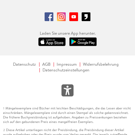
Laden Sie unsere App herunter.
Datenschutz
AGB
Impressum
Widerrufsbelehrung
Datenschutzeinstellungen
Mängelexemplare sind Bücher mit leichten Beschädigungen, die das Lesen aber nicht
1
einschränken. Mängelexemplare sind durch einen Stempel als solche gekennzeichnet.
Die frühere Buchpreisbindung ist aufgehoben. Angaben zu Preissenkungen beziehen
sich auf den gebundenen Preis eines mangelfreien Exemplars.
Diese Artikel unterliegen nicht der Preisbindung, die Preisbindung dieser Artikel
2
wurde aufgehoben oder der Preis wurde vom Verlag gesenkt. Die jeweils zutreffende