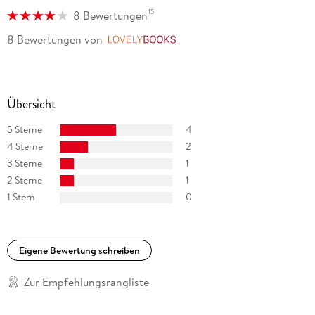
Film adaptiert.
15
8 Bewertungen
8 Bewertungen
von
LovelyBooks
Ruth Achlama, geboren 1945 in Quedlinburg, studierte
Rechtswissenschaft in Heidelberg und
Bibliothekswissenschaft in Jerusalem. Heute ist sie
hauptberuflich als freie Übersetzerin tätig und lebt in Tel
Übersicht
Aviv.
5 Sterne
4
4 Sterne
2
3 Sterne
1
2 Sterne
1
1 Stern
0
Eigene Bewertung schreiben
Zur Empfehlungsrangliste