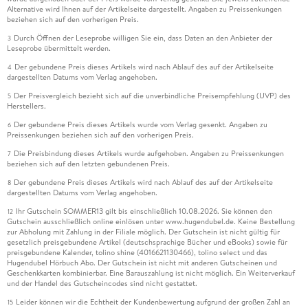
Alternative wird Ihnen auf der Artikelseite dargestellt. Angaben zu Preissenkungen
beziehen sich auf den vorherigen Preis.
Durch Öffnen der Leseprobe willigen Sie ein, dass Daten an den Anbieter der
3
Leseprobe übermittelt werden.
Der gebundene Preis dieses Artikels wird nach Ablauf des auf der Artikelseite
4
dargestellten Datums vom Verlag angehoben.
Der Preisvergleich bezieht sich auf die unverbindliche Preisempfehlung (UVP) des
5
Herstellers.
Der gebundene Preis dieses Artikels wurde vom Verlag gesenkt. Angaben zu
6
Preissenkungen beziehen sich auf den vorherigen Preis.
Die Preisbindung dieses Artikels wurde aufgehoben. Angaben zu Preissenkungen
7
beziehen sich auf den letzten gebundenen Preis.
Der gebundene Preis dieses Artikels wird nach Ablauf des auf der Artikelseite
8
dargestellten Datums vom Verlag angehoben.
Ihr Gutschein SOMMER13 gilt bis einschließlich 10.08.2026. Sie können den
12
Gutschein ausschließlich online einlösen unter www.hugendubel.de. Keine Bestellung
zur Abholung mit Zahlung in der Filiale möglich. Der Gutschein ist nicht gültig für
gesetzlich preisgebundene Artikel (deutschsprachige Bücher und eBooks) sowie für
preisgebundene Kalender, tolino shine (4016621130466), tolino select und das
Hugendubel Hörbuch Abo. Der Gutschein ist nicht mit anderen Gutscheinen und
Geschenkkarten kombinierbar. Eine Barauszahlung ist nicht möglich. Ein Weiterverkauf
und der Handel des Gutscheincodes sind nicht gestattet.
Leider können wir die Echtheit der Kundenbewertung aufgrund der großen Zahl an
15