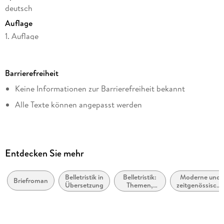
deutsch
Auflage
1. Auflage
Seitenanzahl
352
Barrierefreiheit
Dateigröße
Keine Informationen zur Barrierefreiheit bekannt
0,72 MB
Alle Texte können angepasst werden
Reihe
Suhrkamp Verlag
Autor/Autorin
Amos Oz
Entdecken Sie mehr
Übersetzung
Ruth Achlama
Belletristik in
Belletristik:
Moderne und
Briefroman
Übersetzung
Themen,
zeitgenössische
Verlag/Hersteller
Stoffe,
Belletristik:
Motive:
allgemein und
Suhrkamp Verlag
Liebe und
literarisch
Beziehungen
Originaltitel