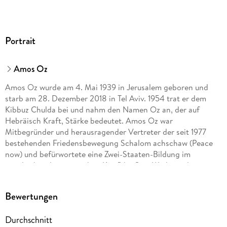
Portrait
Amos Oz
Amos Oz wurde am 4. Mai 1939 in Jerusalem geboren und
starb am 28. Dezember 2018 in Tel Aviv. 1954 trat er dem
Kibbuz Chulda bei und nahm den Namen Oz an, der auf
Hebräisch Kraft, Stärke bedeutet. Amos Oz war
Mitbegründer und herausragender Vertreter der seit 1977
bestehenden Friedensbewegung Schalom achschaw (Peace
now) und befürwortete eine Zwei-Staaten-Bildung im
israelisch-palästinensichen Konflikt. Sein Werk wurde
vielfach ausgezeichnet, unter anderem mit dem Friedenspreis
des Deutschen Buchhandels 1992, dem Goethe-Preis der
Bewertungen
Stadt Frankfurt am Main 2005 und dem Siegfried Lenz Preis
2014. Sein bekanntestes Werk
Eine Geschichte von Liebe und
Durchschnitt
Finsternis
wurde in alle Weltsprachen übersetzt und 2016 als