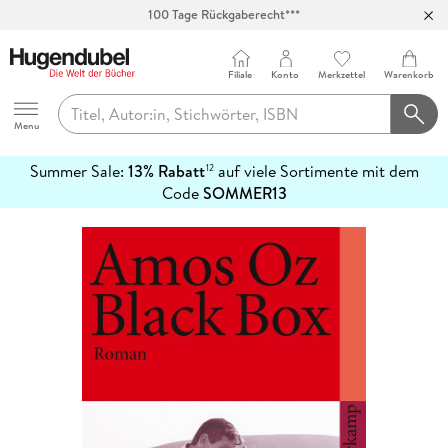
100 Tage Rückgaberecht***
Abholung in über 100 Filialen
Filiale
Konto
Merkzettel
Warenkorb
Hugendubel
Menu
Summer Sale:
13% Rabatt
auf viele Sortimente mit dem
12
mehr
Code
SOMMER13
erfahren