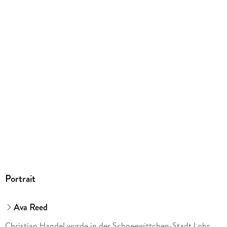
Ja
Produktart
EBOOK
Dateiformat
EPUB
ISBN
9783959918015
Portrait
Ava Reed
Christian Handel wurde in der Schneewittchen-Stadt Lohr