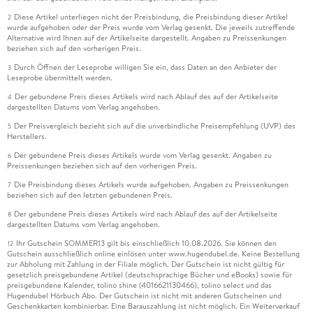
Diese Artikel unterliegen nicht der Preisbindung, die Preisbindung dieser Artikel
2
wurde aufgehoben oder der Preis wurde vom Verlag gesenkt. Die jeweils zutreffende
Alternative wird Ihnen auf der Artikelseite dargestellt. Angaben zu Preissenkungen
beziehen sich auf den vorherigen Preis.
Durch Öffnen der Leseprobe willigen Sie ein, dass Daten an den Anbieter der
3
Leseprobe übermittelt werden.
Der gebundene Preis dieses Artikels wird nach Ablauf des auf der Artikelseite
4
dargestellten Datums vom Verlag angehoben.
Der Preisvergleich bezieht sich auf die unverbindliche Preisempfehlung (UVP) des
5
Herstellers.
Der gebundene Preis dieses Artikels wurde vom Verlag gesenkt. Angaben zu
6
Preissenkungen beziehen sich auf den vorherigen Preis.
Die Preisbindung dieses Artikels wurde aufgehoben. Angaben zu Preissenkungen
7
beziehen sich auf den letzten gebundenen Preis.
Der gebundene Preis dieses Artikels wird nach Ablauf des auf der Artikelseite
8
dargestellten Datums vom Verlag angehoben.
Ihr Gutschein SOMMER13 gilt bis einschließlich 10.08.2026. Sie können den
12
Gutschein ausschließlich online einlösen unter www.hugendubel.de. Keine Bestellung
zur Abholung mit Zahlung in der Filiale möglich. Der Gutschein ist nicht gültig für
gesetzlich preisgebundene Artikel (deutschsprachige Bücher und eBooks) sowie für
preisgebundene Kalender, tolino shine (4016621130466), tolino select und das
Hugendubel Hörbuch Abo. Der Gutschein ist nicht mit anderen Gutscheinen und
Geschenkkarten kombinierbar. Eine Barauszahlung ist nicht möglich. Ein Weiterverkauf