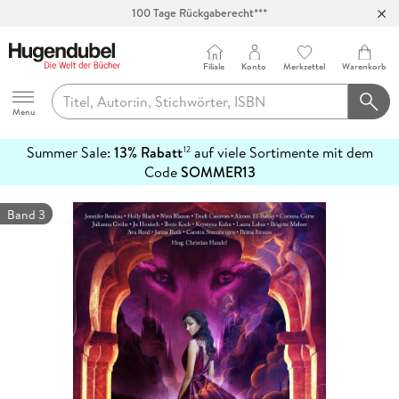
100 Tage Rückgaberecht***
Abholung in über 100 Filialen
Filiale
Konto
Merkzettel
Warenkorb
Hugendubel
Menu
Summer Sale:
13% Rabatt
auf viele Sortimente mit dem
12
mehr
Code
SOMMER13
erfahren
Band 3