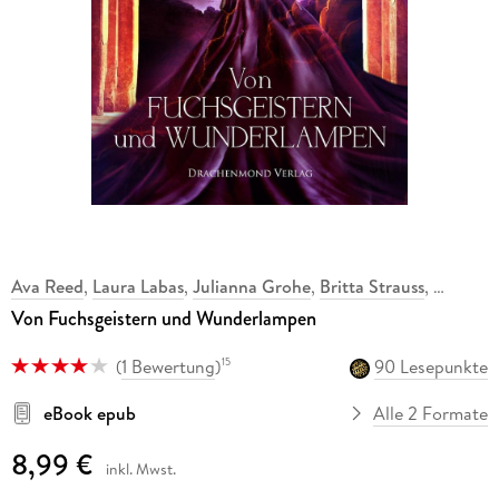
Ava Reed
,
Laura Labas
,
Julianna Grohe
,
Britta Strauss
,
Von Fuchsgeistern und Wunderlampen
(
1 Bewertung
)
90 Lesepunkte
15
eBook epub
Alle 2 Formate
8,99 €
inkl. Mwst.