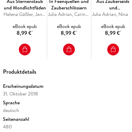
Aus Sternenstaub
In Feenquellen und
Aus Zauberseide
und Mondlichtfäden
Zauberschlössern
und
Helena Gäßler, Janina Schneider-Tidigk, Maya Shepherd, Halo Summer, Teresa Sporrer
Julia Adrian, Carina Schnell, Gesa Schwartz, Annabelle Stehl, Noah Stoffers
Schwanenfedern
Julia Adrian, Nina Mackay, Regina Meißner, Lisa Pohlers, Kathrin
eBook epub
eBook epub
eBook epub
8,99 €
8,99 €
8,99 €
*
*
*
Produktdetails
Erscheinungsdatum
31. Oktober 2018
Sprache
deutsch
Seitenanzahl
480