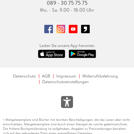
089 - 30 75 75 75
Mo. - Sa. 9.00 - 18.00 Uhr
Laden Sie unsere App herunter.
Datenschutz
AGB
Impressum
Widerrufsbelehrung
Datenschutzeinstellungen
Mängelexemplare sind Bücher mit leichten Beschädigungen, die das Lesen aber nicht
1
einschränken. Mängelexemplare sind durch einen Stempel als solche gekennzeichnet.
Die frühere Buchpreisbindung ist aufgehoben. Angaben zu Preissenkungen beziehen
sich auf den gebundenen Preis eines mangelfreien Exemplars.