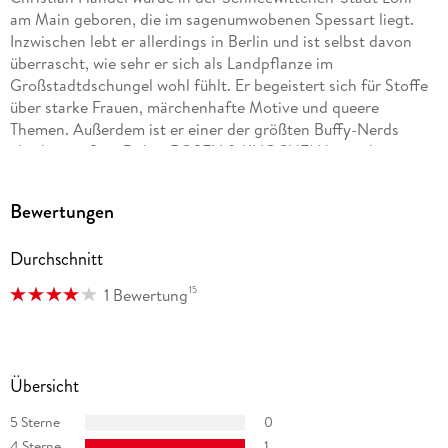
am Main geboren, die im sagenumwobenen Spessart liegt.
Inzwischen lebt er allerdings in Berlin und ist selbst davon
überrascht, wie sehr er sich als Landpflanze im
Großstadtdschungel wohl fühlt. Er begeistert sich für Stoffe
über starke Frauen, märchenhafte Motive und queere
Themen. Außerdem ist er einer der größten Buffy-Nerds
überhaupt. Sein Debut ROSEN & KNOCHEN bezeichnet es
selbst gern als dunkles Märchen.
Bewertungen
Durchschnitt
15
1 Bewertung
Übersicht
5 Sterne
0
4 Sterne
1