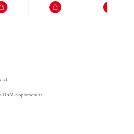
srat
e-DRM-Kopierschutz
663092