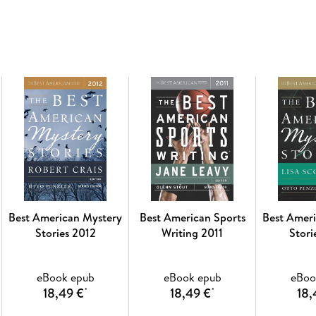
new experiences. It charms and angers us, bre
most importantly, it creates empathy within us.
Japan, a reclamation of the queer history of tap
restaurant inspector, the work in
The Best American Food Writing 2019 will inspi
also to think critically about what you're eatin
you clamoring for seconds.
Best American Mystery
Best American Sports
Best Amer
Stories 2012
Writing 2011
Stori
eBook epub
eBook epub
eBoo
18,49 €
18,49 €
18,
*
*