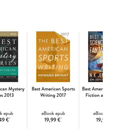
aks our hearts, and gives us hope. And perhaps
" Whether it's the dizzying array of Kit Kats in
as, or a spotlight on a day in the life of a
re you to pick up a knife and start chopping, but
g and how it came to your plate, while still leaving
ican Mystery
Best American Sports
Best American Science
es 2013
Writing 2017
Fiction and Fantasy
2018
k epub
eBook epub
eBook epub
49 €
19,99 €
19,99 €
*
*
*