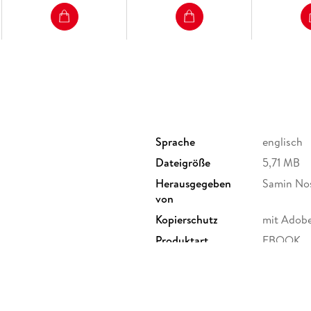
Sprache
englisch
Dateigröße
5,71 MB
Herausgegeben
Samin No
von
Kopierschutz
mit Adob
Produktart
EBOOK
ISBN
9781328