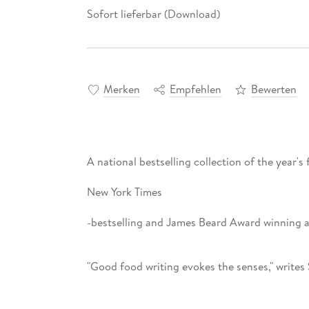
Sofort lieferbar (Download)
Merken
Empfehlen
Bewerten
A national bestselling collection of the year's
New York Times
-bestselling and James Beard Award winning a
"Good food writing evokes the senses," writes 
Salt, Fat, Acid, Heat and star of the Netflix a
divergent viewpoints. It makes us hungry and m