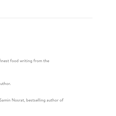
 finest food writing from the
uthor.
Samin Nosrat, bestselling author of
daptation of the book. "It makes us consider
otivates us to go out into the world in search of