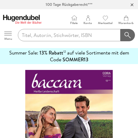
100 Tage Rückgaberecht***
Abholung in über 100 Filialen
Filiale
Konto
Merkzettel
Warenkorb
Hugendubel
Menu
Summer Sale:
13% Rabatt
auf viele Sortimente mit dem
12
mehr
Code
SOMMER13
erfahren