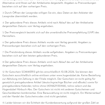
Alternative wird Ihnen auf der Artikelseite dargestellt. Angaben zu Preissenkungen
beziehen sich auf den vorherigen Preis.
Durch Öffnen der Leseprobe willigen Sie ein, dass Daten an den Anbieter der
3
Leseprobe übermittelt werden.
Der gebundene Preis dieses Artikels wird nach Ablauf des auf der Artikelseite
4
dargestellten Datums vom Verlag angehoben.
Der Preisvergleich bezieht sich auf die unverbindliche Preisempfehlung (UVP) des
5
Herstellers.
Der gebundene Preis dieses Artikels wurde vom Verlag gesenkt. Angaben zu
6
Preissenkungen beziehen sich auf den vorherigen Preis.
Die Preisbindung dieses Artikels wurde aufgehoben. Angaben zu Preissenkungen
7
beziehen sich auf den letzten gebundenen Preis.
Der gebundene Preis dieses Artikels wird nach Ablauf des auf der Artikelseite
8
dargestellten Datums vom Verlag angehoben.
Ihr Gutschein SOMMER13 gilt bis einschließlich 10.08.2026. Sie können den
12
Gutschein ausschließlich online einlösen unter www.hugendubel.de. Keine Bestellung
zur Abholung mit Zahlung in der Filiale möglich. Der Gutschein ist nicht gültig für
gesetzlich preisgebundene Artikel (deutschsprachige Bücher und eBooks) sowie für
preisgebundene Kalender, tolino shine (4016621130466), tolino select und das
Hugendubel Hörbuch Abo. Der Gutschein ist nicht mit anderen Gutscheinen und
Geschenkkarten kombinierbar. Eine Barauszahlung ist nicht möglich. Ein Weiterverkauf
und der Handel des Gutscheincodes sind nicht gestattet.
Leider können wir die Echtheit der Kundenbewertung aufgrund der großen Zahl an
15