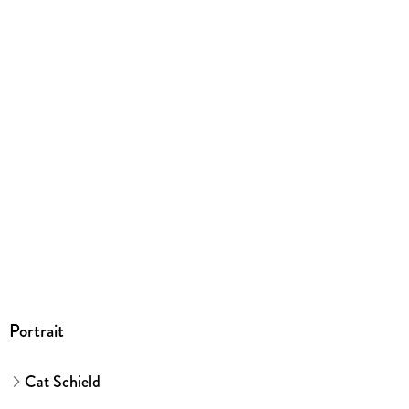
Dateiformat
EPUB
ISBN
9783751515658
Portrait
Cat Schield