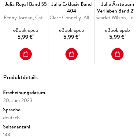
Julia Royal Band 55
Julia Exklusiv Band
Julia Ärzte zum
404
Verlieben Band 21
Penny Jordan, Catherine George, Sara Craven
Clare Connelly, Ally Blake, Maya Blake
Scarlet Wils
eBook epub
eBook epub
eBook epub
5,99 €
5,99 €
5,99 €
*
*
*
Produktdetails
Erscheinungsdatum
20. Juni 2023
Sprache
deutsch
Seitenanzahl
144