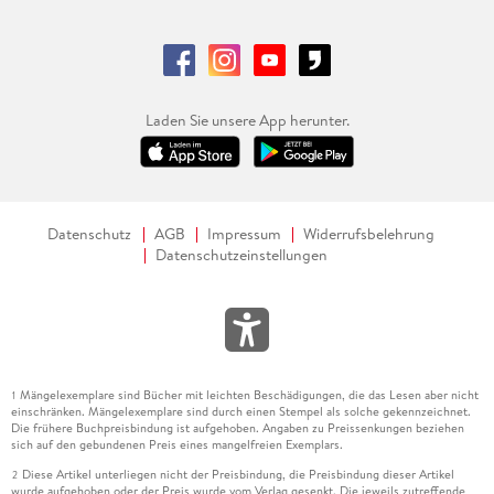
Laden Sie unsere App herunter.
Datenschutz
AGB
Impressum
Widerrufsbelehrung
Datenschutzeinstellungen
Mängelexemplare sind Bücher mit leichten Beschädigungen, die das Lesen aber nicht
1
einschränken. Mängelexemplare sind durch einen Stempel als solche gekennzeichnet.
Die frühere Buchpreisbindung ist aufgehoben. Angaben zu Preissenkungen beziehen
sich auf den gebundenen Preis eines mangelfreien Exemplars.
Diese Artikel unterliegen nicht der Preisbindung, die Preisbindung dieser Artikel
2
wurde aufgehoben oder der Preis wurde vom Verlag gesenkt. Die jeweils zutreffende