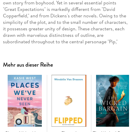
own story from boyhood. Yet in several essential points
"Great Expectations" is markedly different from "David
Copperfield," and from Dickens's other novels. Owing to the
simplicity of the plot, and to the small number of characters,
it possesses greater unity of design. These characters, each
drawn with marvelous distinctness of outline, are
subordinated throughout to the central personage "Pip,"
whose great expectations form the pivot of the narrative.
But the element that most clearly distinguishes this novel
Mehr aus dieser Reihe
from the others is the subtle study of the development of
character through the influence of environment and
circumstance. In the career of Pip, a more careful and natural
presentation of personality is made than is usual with
Dickens. He is a village boy who longs to be a "gentleman."
His dreams of wealth and opportunity suddenly come true.
He is supplied with money, and sent to London to be
educated and to prepare for his new station in life. Later he
discovers that his unknown benefactor is a convict to whom
he had once rendered a service. The convict, returning