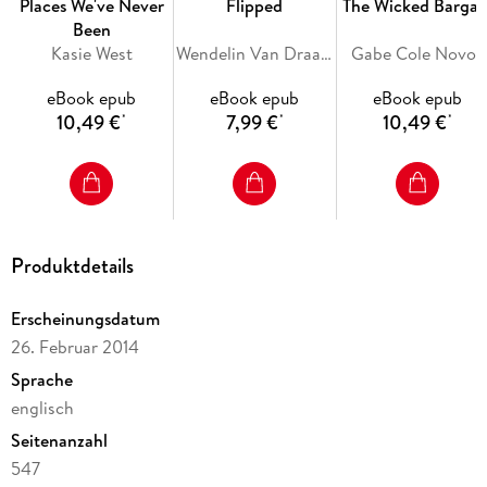
against the law to England, is recaptured and dies in prison,
Places We've Never
Flipped
The Wicked Bargai
his fortune being forfeited to the Crown. Pip's great
Been
expectations vanish into thin air.
Kasie West
Wendelin Van Draanen
Gabe Cole Novoa
"Great Expectations" is a delightful novel, rich in humor and
eBook epub
eBook epub
eBook epub
free from false pathos. The character of Joe Gargery, simple,
10,49 €
7,99 €
10,49 €
*
*
*
tender, quaintly humorous, would alone give imperishable
value to the book.
Produktdetails
Erscheinungsdatum
26. Februar 2014
Sprache
englisch
Seitenanzahl
547