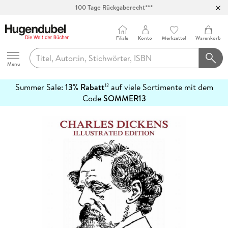
100 Tage Rückgaberecht***
Abholung in über 100 Filialen
Filiale
Konto
Merkzettel
Warenkorb
Hugendubel
Menu
Summer Sale:
13% Rabatt
auf viele Sortimente mit dem
12
mehr
Code
SOMMER13
erfahren