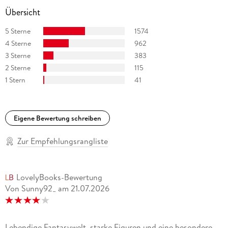
Übersicht
5 Sterne
1574
4 Sterne
962
3 Sterne
383
2 Sterne
115
1 Stern
41
Eigene Bewertung schreiben
Zur Empfehlungsrangliste
LovelyBooks-Bewertung
Von Sunny92_
am
21.07.2026
Lebendige Fantasywelt, starke Figuren und eine besondere