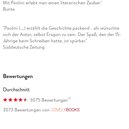
Mit Paolini erlebt man einen literarischen Zauber."
Bunte
"Es ist nicht ungewöhnlich, dass Autoren, die zauberhafte
Welten schaffen, sofort das werbewirksame Prädikat 'Der
neue Tolkien' verpasst bekommen. Aber wenn es einer
"Paolini (...) erzählt die Geschichte packend - als wünschte
verdient hat, dann ist es dieser 20-jährige Christopher
sich der Autor, selbst Eragon zu sein. Der Spaß, den der 15-
Paolini [...]." Brigitte
Jährige beim Schreiben hatte, ist spürbar."
Süddeutsche Zeitung
"Fantasy jenseits aller Klischees (...) voller Kraft und
Spannung und frei von Kitsch."
Bewertungen
Tages-Anzeiger, Zürich"
Durchschnitt
15
3075 Bewertungen
3073 Bewertungen
von
LovelyBooks