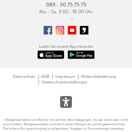
089 - 30 75 75 75
Mo. - Sa. 9.00 - 18.00 Uhr
Laden Sie unsere App herunter.
Datenschutz
AGB
Impressum
Widerrufsbelehrung
Datenschutzeinstellungen
Mängelexemplare sind Bücher mit leichten Beschädigungen, die das Lesen aber nicht
1
einschränken. Mängelexemplare sind durch einen Stempel als solche gekennzeichnet.
Die frühere Buchpreisbindung ist aufgehoben. Angaben zu Preissenkungen beziehen