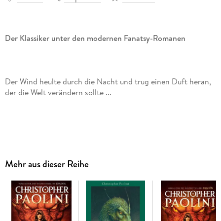
Der Klassiker unter den modernen Fanatsy-Romanen
Der Wind heulte durch die Nacht und trug einen Duft heran,
der die Welt verändern sollte ...
Als Eragon auf der Jagd einen glänzenden blauen Stein
findet, ahnt er nicht, dass dieser Fund sein Leben verändern
wird. Doch plötzlich rührt sich der Stein. Feine Risse
Mehr aus dieser Reihe
zeichnen sich auf seiner Oberfläche ab - ein Drachenjunges
entschlüpft der Schale und es beschert Eragon ein
Vermächtnis, das älter ist als die Welt ...