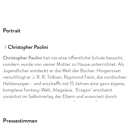
Portrait
Christopher Paolini
Christopher Paolini
hat nie eine öffentliche Schule besucht,
sondern wurde von seiner Mutter zu Hause unterrichtet. Als
Jugendlicher entdeckt er die Welt der Bücher. Hingerissen
verschlingt er J. R. R. Tolkien, Raymond Feist, die nordischen
Heldensagen - und erschafft mit 15 Jahren eine ganz eigene,
komplexe Fantasy-Welt, Alagaësia. "Eragon" erscheint
zunächst im Selbstverlag der Eltern und avanciert durch
Mundpropaganda zum heimlichen Bestseller. Durch den
Schriftsteller Carl Hiaasen auf das Buch aufmerksam
gemacht, veröffentlicht Random House USA im September
Pressestimmen
2003 die Buchhandelsausgabe, die seitdem alle Rekorde
bricht!