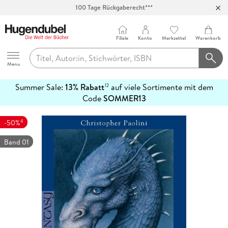
100 Tage Rückgaberecht***
Abholung in über 100 Filialen
Filiale
Konto
Merkzettel
Warenkorb
Hugendubel
Menu
Summer Sale:
13% Rabatt
auf viele Sortimente mit dem
12
mehr
Code
SOMMER13
erfahren
4
-50%
Band 01