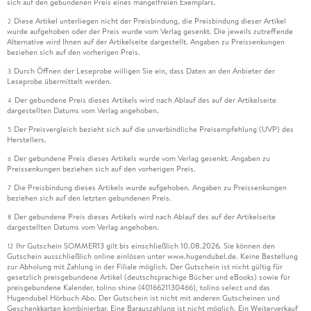
sich auf den gebundenen Preis eines mangelfreien Exemplars.
Diese Artikel unterliegen nicht der Preisbindung, die Preisbindung dieser Artikel
2
wurde aufgehoben oder der Preis wurde vom Verlag gesenkt. Die jeweils zutreffende
Alternative wird Ihnen auf der Artikelseite dargestellt. Angaben zu Preissenkungen
beziehen sich auf den vorherigen Preis.
Durch Öffnen der Leseprobe willigen Sie ein, dass Daten an den Anbieter der
3
Leseprobe übermittelt werden.
Der gebundene Preis dieses Artikels wird nach Ablauf des auf der Artikelseite
4
dargestellten Datums vom Verlag angehoben.
Der Preisvergleich bezieht sich auf die unverbindliche Preisempfehlung (UVP) des
5
Herstellers.
Der gebundene Preis dieses Artikels wurde vom Verlag gesenkt. Angaben zu
6
Preissenkungen beziehen sich auf den vorherigen Preis.
Die Preisbindung dieses Artikels wurde aufgehoben. Angaben zu Preissenkungen
7
beziehen sich auf den letzten gebundenen Preis.
Der gebundene Preis dieses Artikels wird nach Ablauf des auf der Artikelseite
8
dargestellten Datums vom Verlag angehoben.
Ihr Gutschein SOMMER13 gilt bis einschließlich 10.08.2026. Sie können den
12
Gutschein ausschließlich online einlösen unter www.hugendubel.de. Keine Bestellung
zur Abholung mit Zahlung in der Filiale möglich. Der Gutschein ist nicht gültig für
gesetzlich preisgebundene Artikel (deutschsprachige Bücher und eBooks) sowie für
preisgebundene Kalender, tolino shine (4016621130466), tolino select und das
Hugendubel Hörbuch Abo. Der Gutschein ist nicht mit anderen Gutscheinen und
Geschenkkarten kombinierbar. Eine Barauszahlung ist nicht möglich. Ein Weiterverkauf