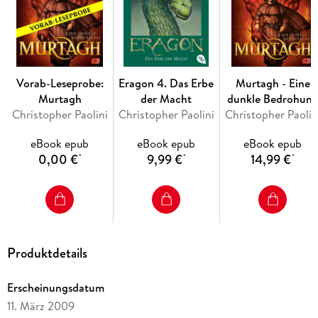
Über Nacht wird Eragon in eine schicksalhafte Welt voller
Magie und Macht geworfen. Elfen, Zwerge und Monster
bevölkern Alagaesia, dessen grenzenlos grausamer Herrscher
das Volk unterjocht. Mit nichts als einem Schwert und den
Ratschlägen seines Lehrmeisters stellt sich Eragon dem
Vorab-Leseprobe:
Eragon 4. Das Erbe
Murtagh - Eine
Kampf gegen das Böse. An seiner Seite Saphira, der blaue
Murtagh
der Macht
dunkle Bedrohun
Drache.
Christopher Paolini
Christopher Paolini
Christopher Paolin
eBook epub
eBook epub
eBook epub
0,00 €
9,99 €
14,99 €
*
*
*
Wird Eragon das Erbe der legendären Drachenreiter antreten
können? Das Schicksal aller liegt in seiner Hand ...
Produktdetails
Erscheinungsdatum
11. März 2009