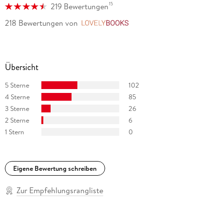
Kriminalromane sind internationale Bestseller und erscheinen
15
219 Bewertungen
in 30 Ländern.
218 Bewertungen
von
LovelyBooks
Übersicht
5 Sterne
102
4 Sterne
85
3 Sterne
26
2 Sterne
6
1 Stern
0
Eigene Bewertung schreiben
Zur Empfehlungsrangliste