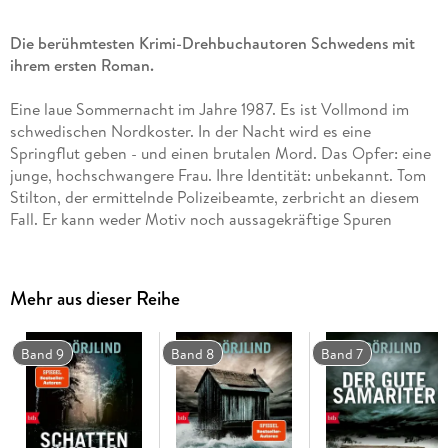
Die berühmtesten Krimi-Drehbuchautoren Schwedens mit
ihrem ersten Roman.
Eine laue Sommernacht im Jahre 1987. Es ist Vollmond im
schwedischen Nordkoster. In der Nacht wird es eine
Springflut geben - und einen brutalen Mord. Das Opfer: eine
junge, hochschwangere Frau. Ihre Identität: unbekannt. Tom
Stilton, der ermittelnde Polizeibeamte, zerbricht an diesem
Fall. Er kann weder Motiv noch aussagekräftige Spuren
finden. Die Tat bleibt ungesühnt. 23 Jahre später: Eine Serie
von feigen Angriffen auf Obdachlose erschüttert die
Hauptstadt Stockholm. Die Ermittlungen verlaufen
Mehr aus dieser Reihe
schleppend. Olivia Rönning, angehende Polizistin im zweiten
Jahr ihrer Ausbildung, beobachtet das Geschehen aus der
Distanz. Sie ist mit anderen Dingen beschäftigt. Sie soll
Band 9
Band 8
Band 7
einen 'Cold Case' knacken - den Tod einer jungen Frau an
einem Strand vor vielen Jahren klären. Ihr ist klar: Sie muss
Tom Stilton finden. Doch der ist wie vom Erdboden
verschluckt.