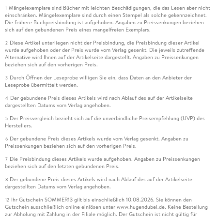
Mängelexemplare sind Bücher mit leichten Beschädigungen, die das Lesen aber nicht
1
einschränken. Mängelexemplare sind durch einen Stempel als solche gekennzeichnet.
Die frühere Buchpreisbindung ist aufgehoben. Angaben zu Preissenkungen beziehen
sich auf den gebundenen Preis eines mangelfreien Exemplars.
Diese Artikel unterliegen nicht der Preisbindung, die Preisbindung dieser Artikel
2
wurde aufgehoben oder der Preis wurde vom Verlag gesenkt. Die jeweils zutreffende
Alternative wird Ihnen auf der Artikelseite dargestellt. Angaben zu Preissenkungen
beziehen sich auf den vorherigen Preis.
Durch Öffnen der Leseprobe willigen Sie ein, dass Daten an den Anbieter der
3
Leseprobe übermittelt werden.
Der gebundene Preis dieses Artikels wird nach Ablauf des auf der Artikelseite
4
dargestellten Datums vom Verlag angehoben.
Der Preisvergleich bezieht sich auf die unverbindliche Preisempfehlung (UVP) des
5
Herstellers.
Der gebundene Preis dieses Artikels wurde vom Verlag gesenkt. Angaben zu
6
Preissenkungen beziehen sich auf den vorherigen Preis.
Die Preisbindung dieses Artikels wurde aufgehoben. Angaben zu Preissenkungen
7
beziehen sich auf den letzten gebundenen Preis.
Der gebundene Preis dieses Artikels wird nach Ablauf des auf der Artikelseite
8
dargestellten Datums vom Verlag angehoben.
Ihr Gutschein SOMMER13 gilt bis einschließlich 10.08.2026. Sie können den
12
Gutschein ausschließlich online einlösen unter www.hugendubel.de. Keine Bestellung
zur Abholung mit Zahlung in der Filiale möglich. Der Gutschein ist nicht gültig für