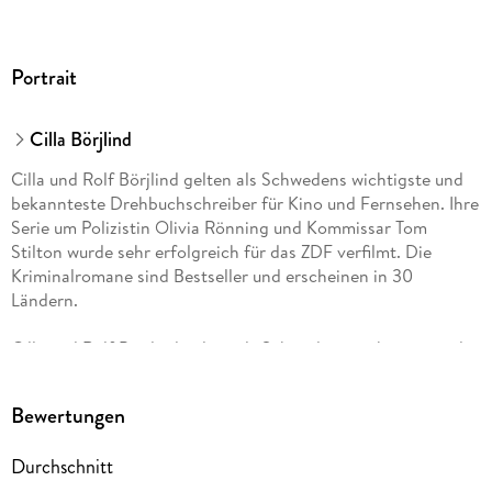
Portrait
Cilla Börjlind
Cilla und Rolf Börjlind gelten als Schwedens wichtigste und
bekannteste Drehbuchschreiber für Kino und Fernsehen. Ihre
Serie um Polizistin Olivia Rönning und Kommissar Tom
Stilton wurde sehr erfolgreich für das ZDF verfilmt. Die
Kriminalromane sind Bestseller und erscheinen in 30
Ländern.
Cilla und Rolf Börjlind gelten als Schwedens wichtigste und
bekannteste Drehbuchschreiber für Kino und Fernsehen. Ihre
Serie um Polizistin Olivia Rönning und Kommissar Tom
Bewertungen
Stilton wurde sehr erfolgreich für das ZDF verfilmt.
»Wundbrand«, »Kaltes Gold« oder »Das Auge der Nacht«
Durchschnitt
standen wochenlang auf der SPIEGEL-Bestsellerliste. Die