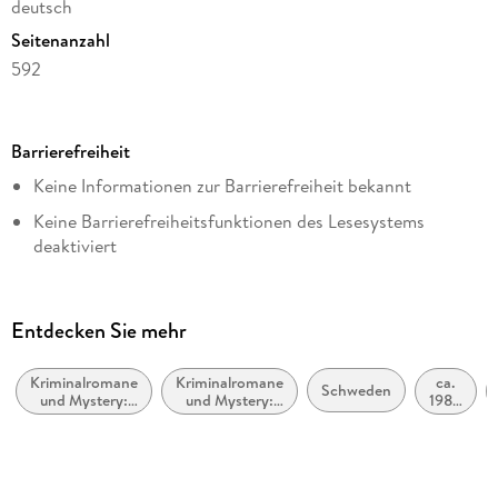
deutsch
Seitenanzahl
592
Dateigröße
2,99 MB
Barrierefreiheit
Reihe
Keine Informationen zur Barrierefreiheit bekannt
Springflut / Rönning & Stilton, 1
Keine Barrierefreiheitsfunktionen des Lesesystems
Autor/Autorin
deaktiviert
Cilla Börjlind, Rolf Börjlind
Weitere Hinweise:
Übersetzung
https://www.penguin.de/barrierefreiheit,
Paul Berf
Entdecken Sie mehr
barrierefreiheit@penguinrandomhouse.de
Verlag/Hersteller
Penguin Random House
Kriminalromane
Kriminalromane
ca.
Schweden
und Mystery:
und Mystery:
1980
Originaltitel
Polizeiarbeit &
weibliche
bis
Forensik
Ermittler
ca.
Springfloden
1989
Originalsprache