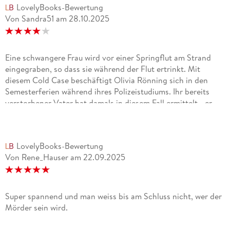
LovelyBooks-Bewertung
Von Sandra51
am
28.10.2025
Eine schwangere Frau wird vor einer Springflut am Strand
eingegraben, so dass sie während der Flut ertrinkt. Mit
diesem Cold Case beschäftigt Olivia Rönning sich in den
Semesterferien während ihres Polizeistudiums. Ihr bereits
verstorbener Vater hat damals in diesem Fall ermittelt - er
konnte nie geklärt werden. Während ihrer Nachforschungen
wird sie immer weiter in den Sumpf der Verbrechen
hineingezogen - während der Gegenwart werden Obdachlose
LovelyBooks-Bewertung
verprügelt und ermordet, Kinder kommen mit unerklärlichen
Von Rene_Hauser
am
22.09.2025
blauen Flecken und Verletzungen nach Hause - was geht da
vor sich? Es handelt sich um den Auftakt zur Reihe "Rönning
und Stilton". Das Buch lässt sich von Anfang an fesselnd und
spannend lesen. Die gewählten Charaktere finde ich sehr
Super spannend und man weiss bis am Schluss nicht, wer der
interessant - die ermittelnde Polizeischülerin und den
Mörder sein wird.
beteiligten Obdachlosen, der Croupier der zum Detektiv wird
- die Komplexität der einzelnen Personen werden sehr gut