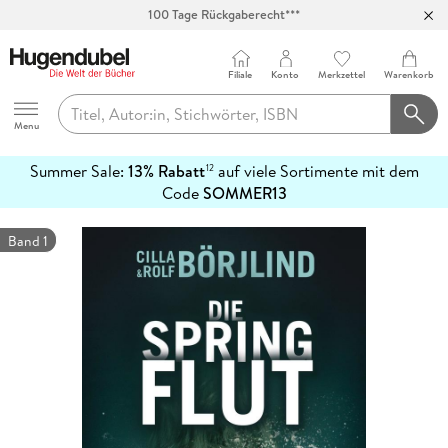
100 Tage Rückgaberecht***
Abholung in über 100 Filialen
Filiale
Konto
Merkzettel
Warenkorb
Hugendubel
Menu
Summer Sale:
13% Rabatt
auf viele Sortimente mit dem
12
mehr
Code
SOMMER13
erfahren
Band 1