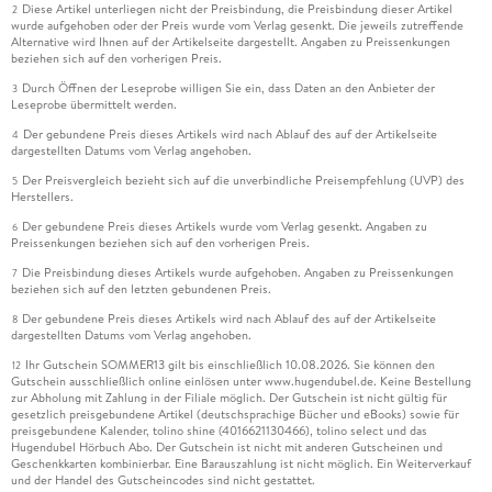
Diese Artikel unterliegen nicht der Preisbindung, die Preisbindung dieser Artikel
2
wurde aufgehoben oder der Preis wurde vom Verlag gesenkt. Die jeweils zutreffende
Alternative wird Ihnen auf der Artikelseite dargestellt. Angaben zu Preissenkungen
beziehen sich auf den vorherigen Preis.
Durch Öffnen der Leseprobe willigen Sie ein, dass Daten an den Anbieter der
3
Leseprobe übermittelt werden.
Der gebundene Preis dieses Artikels wird nach Ablauf des auf der Artikelseite
4
dargestellten Datums vom Verlag angehoben.
Der Preisvergleich bezieht sich auf die unverbindliche Preisempfehlung (UVP) des
5
Herstellers.
Der gebundene Preis dieses Artikels wurde vom Verlag gesenkt. Angaben zu
6
Preissenkungen beziehen sich auf den vorherigen Preis.
Die Preisbindung dieses Artikels wurde aufgehoben. Angaben zu Preissenkungen
7
beziehen sich auf den letzten gebundenen Preis.
Der gebundene Preis dieses Artikels wird nach Ablauf des auf der Artikelseite
8
dargestellten Datums vom Verlag angehoben.
Ihr Gutschein SOMMER13 gilt bis einschließlich 10.08.2026. Sie können den
12
Gutschein ausschließlich online einlösen unter www.hugendubel.de. Keine Bestellung
zur Abholung mit Zahlung in der Filiale möglich. Der Gutschein ist nicht gültig für
gesetzlich preisgebundene Artikel (deutschsprachige Bücher und eBooks) sowie für
preisgebundene Kalender, tolino shine (4016621130466), tolino select und das
Hugendubel Hörbuch Abo. Der Gutschein ist nicht mit anderen Gutscheinen und
Geschenkkarten kombinierbar. Eine Barauszahlung ist nicht möglich. Ein Weiterverkauf
und der Handel des Gutscheincodes sind nicht gestattet.