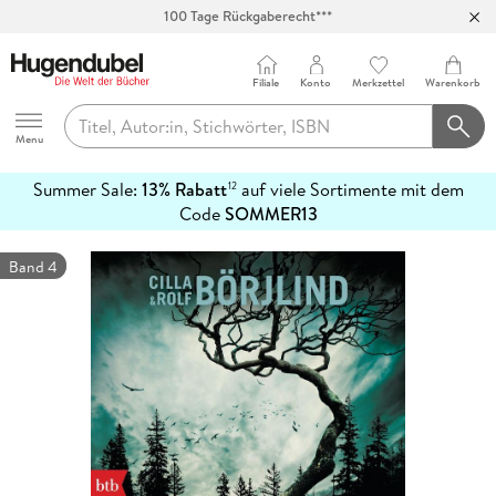
100 Tage Rückgaberecht***
Abholung in über 100 Filialen
Filiale
Konto
Merkzettel
Warenkorb
Hugendubel
Menu
Summer Sale:
13% Rabatt
auf viele Sortimente mit dem
12
mehr
Code
SOMMER13
erfahren
Band 4