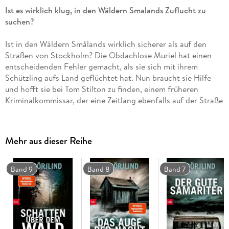
Ist es wirklich klug, in den Wäldern Smalands Zuflucht zu
suchen?
Ist in den Wäldern Smålands wirklich sicherer als auf den
Straßen von Stockholm? Die Obdachlose Muriel hat einen
entscheidenden Fehler gemacht, als sie sich mit ihrem
Schützling aufs Land geflüchtet hat. Nun braucht sie Hilfe -
und hofft sie bei Tom Stilton zu finden, einem früheren
Kriminalkommissar, der eine Zeitlang ebenfalls auf der Straße
gelebt hat. Der ist gerade damit beschäftigt, den grausamen
Tod eines Jungen aufzuklären, der vergraben im Wald
gefunden wurde, und vermutet Parallelen . . .
Mehr aus dieser Reihe
Band 9
Band 8
Band 7