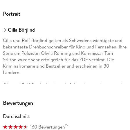
Portrait
Cilla Börjlind
Cilla und Rolf Börjlind gelten als Schwedens wichtigste und
bekannteste Drehbuchschreiber für Kino und Fernsehen. Ihre
Serie um Polizistin Olivia Rönning und Kommissar Tom
Stilton wurde sehr erfolgreich für das ZDF verfilmt. Die
Kriminalromane sind Bestseller und erscheinen in 30
Ländern.
Cilla und Rolf Börjlind gelten als Schwedens wichtigste und
bekannteste Drehbuchschreiber für Kino und Fernsehen. Ihre
Serie um Polizistin Olivia Rönning und Kommissar Tom
Bewertungen
Stilton wurde sehr erfolgreich für das ZDF verfilmt.
»Wundbrand«, »Kaltes Gold« oder »Das Auge der Nacht«
Durchschnitt
standen wochenlang auf der SPIEGEL-Bestsellerliste. Die
Kriminalromane sind internationale Bestseller und erscheinen
15
160 Bewertungen
in 30 Ländern.