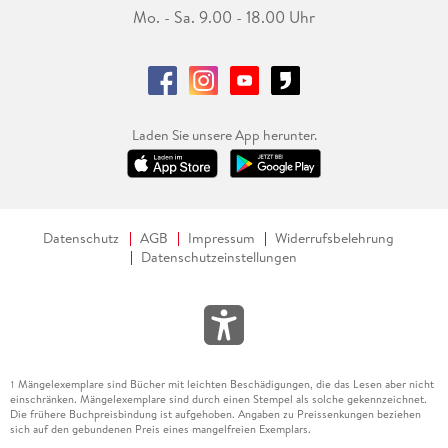
Mo. - Sa. 9.00 - 18.00 Uhr
Laden Sie unsere App herunter.
Datenschutz
AGB
Impressum
Widerrufsbelehrung
Datenschutzeinstellungen
Mängelexemplare sind Bücher mit leichten Beschädigungen, die das Lesen aber nicht
1
einschränken. Mängelexemplare sind durch einen Stempel als solche gekennzeichnet.
Die frühere Buchpreisbindung ist aufgehoben. Angaben zu Preissenkungen beziehen
sich auf den gebundenen Preis eines mangelfreien Exemplars.