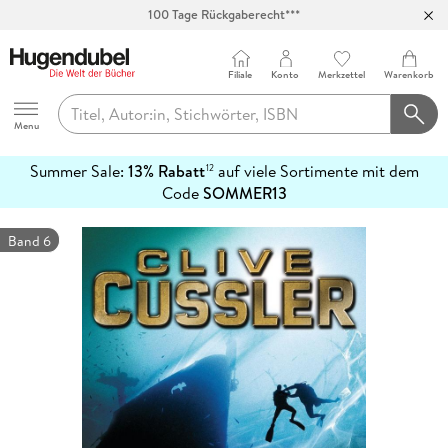
Abholung in über 100 Filialen
Filiale
Konto
Merkzettel
Warenkorb
Hugendubel
Menu
Summer Sale:
13% Rabatt
auf viele Sortimente mit dem
12
mehr
Code
SOMMER13
erfahren
Band 6