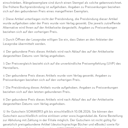
einschränken. Mängelexemplare sind durch einen Stempel als solche gekennzeichnet.
Die frühere Buchpreisbindung ist aufgehoben. Angaben zu Preissenkungen beziehen
sich auf den gebundenen Preis eines mangelfreien Exemplars.
Diese Artikel unterliegen nicht der Preisbindung, die Preisbindung dieser Artikel
2
wurde aufgehoben oder der Preis wurde vom Verlag gesenkt. Die jeweils zutreffende
Alternative wird Ihnen auf der Artikelseite dargestellt. Angaben zu Preissenkungen
beziehen sich auf den vorherigen Preis.
Durch Öffnen der Leseprobe willigen Sie ein, dass Daten an den Anbieter der
3
Leseprobe übermittelt werden.
Der gebundene Preis dieses Artikels wird nach Ablauf des auf der Artikelseite
4
dargestellten Datums vom Verlag angehoben.
Der Preisvergleich bezieht sich auf die unverbindliche Preisempfehlung (UVP) des
5
Herstellers.
Der gebundene Preis dieses Artikels wurde vom Verlag gesenkt. Angaben zu
6
Preissenkungen beziehen sich auf den vorherigen Preis.
Die Preisbindung dieses Artikels wurde aufgehoben. Angaben zu Preissenkungen
7
beziehen sich auf den letzten gebundenen Preis.
Der gebundene Preis dieses Artikels wird nach Ablauf des auf der Artikelseite
8
dargestellten Datums vom Verlag angehoben.
Ihr Gutschein SOMMER13 gilt bis einschließlich 10.08.2026. Sie können den
12
Gutschein ausschließlich online einlösen unter www.hugendubel.de. Keine Bestellung
zur Abholung mit Zahlung in der Filiale möglich. Der Gutschein ist nicht gültig für
gesetzlich preisgebundene Artikel (deutschsprachige Bücher und eBooks) sowie für