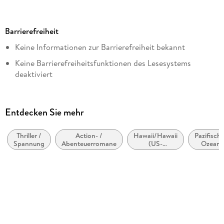
Reihe
Dirk Pitt, 6
Barrierefreiheit
Autor/Autorin
Keine Informationen zur Barrierefreiheit bekannt
Clive Cussler
Keine Barrierefreiheitsfunktionen des Lesesystems
Verlag/Hersteller
deaktiviert
Penguin Random House
Weitere Hinweise:
Kopierschutz
https://www.penguin.de/barrierefreiheit,
mit Adobe-DRM-Kopierschutz
Entdecken Sie mehr
barrierefreiheit@penguinrandomhouse.de
Family Sharing
Ja
Thriller /
Action- /
Hawaii/Hawaii
Pazifische
Spannung
Abenteuerromane
(US-
Ozean
Produktart
Bundesstaat)
EBOOK
Dateiformat
EPUB
ISBN
9783641152048