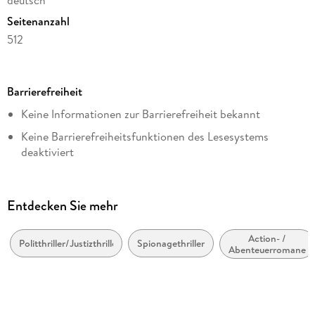
deutsch
Seitenanzahl
512
Dateigröße
7,13 MB
Barrierefreiheit
Reihe
Keine Informationen zur Barrierefreiheit bekannt
Dirk Pitt, 22
Keine Barrierefreiheitsfunktionen des Lesesystems
Autor/Autorin
deaktiviert
Dirk Cussler, Clive Cussler
Weitere Hinweise:
Übersetzung
https://www.penguin.de/barrierefreiheit,
Michael Kubiak
Entdecken Sie mehr
barrierefreiheit@penguinrandomhouse.de
Verlag/Hersteller
Penguin Random House
Action- /
Politthriller/Justizthriller
Spionagethriller
Abenteuerromane
Originaltitel
Poseidon's Arrow
Originalsprache