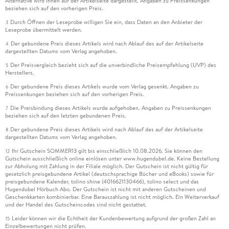
Alternative wird Ihnen auf der Artikelseite dargestellt. Angaben zu Preissenkungen
beziehen sich auf den vorherigen Preis.
Durch Öffnen der Leseprobe willigen Sie ein, dass Daten an den Anbieter der
3
Leseprobe übermittelt werden.
Der gebundene Preis dieses Artikels wird nach Ablauf des auf der Artikelseite
4
dargestellten Datums vom Verlag angehoben.
Der Preisvergleich bezieht sich auf die unverbindliche Preisempfehlung (UVP) des
5
Herstellers.
Der gebundene Preis dieses Artikels wurde vom Verlag gesenkt. Angaben zu
6
Preissenkungen beziehen sich auf den vorherigen Preis.
Die Preisbindung dieses Artikels wurde aufgehoben. Angaben zu Preissenkungen
7
beziehen sich auf den letzten gebundenen Preis.
Der gebundene Preis dieses Artikels wird nach Ablauf des auf der Artikelseite
8
dargestellten Datums vom Verlag angehoben.
Ihr Gutschein SOMMER13 gilt bis einschließlich 10.08.2026. Sie können den
12
Gutschein ausschließlich online einlösen unter www.hugendubel.de. Keine Bestellung
zur Abholung mit Zahlung in der Filiale möglich. Der Gutschein ist nicht gültig für
gesetzlich preisgebundene Artikel (deutschsprachige Bücher und eBooks) sowie für
preisgebundene Kalender, tolino shine (4016621130466), tolino select und das
Hugendubel Hörbuch Abo. Der Gutschein ist nicht mit anderen Gutscheinen und
Geschenkkarten kombinierbar. Eine Barauszahlung ist nicht möglich. Ein Weiterverkauf
und der Handel des Gutscheincodes sind nicht gestattet.
Leider können wir die Echtheit der Kundenbewertung aufgrund der großen Zahl an
15
Einzelbewertungen nicht prüfen.