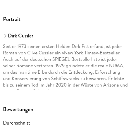
Portrait
Dirk Cussler
Seit er 1973 seinen ersten Helden Dirk Pitt erfand, ist jeder
Roman von Clive Cussler ein »New York Times«-Bestseller.
Auch auf der deutschen SPIEGEL-Bestsellerliste ist jeder
seiner Romane vertreten. 1979 gründete er die reale NUMA,
um das maritime Erbe durch die Entdeckung, Erforschung
und Konservierung von Schiffswracks zu bewahren. Er lebte
bis zu seinem Tod im Jahr 2020 in der Wüste von Arizona und
in den Bergen Colorados.
Dirk Cussler arbeitete nach seinem Studium in Berkeley viele
Bewertungen
Jahre lang in der Finanzwelt, bevor er sich hauptberuflich
dem Schreiben widmete. Darüber hinaus nahm er an
Durchschnitt
mehreren der über achtzig Expeditionen der NUMA teil.