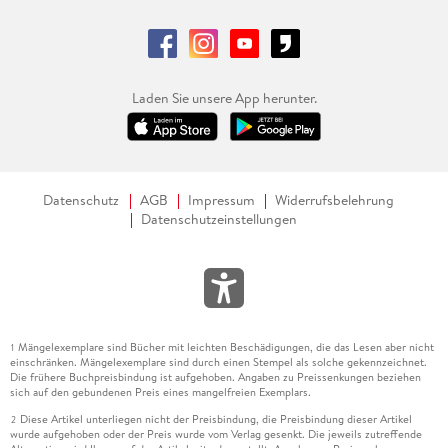
Laden Sie unsere App herunter.
Datenschutz
AGB
Impressum
Widerrufsbelehrung
Datenschutzeinstellungen
Mängelexemplare sind Bücher mit leichten Beschädigungen, die das Lesen aber nicht
1
einschränken. Mängelexemplare sind durch einen Stempel als solche gekennzeichnet.
Die frühere Buchpreisbindung ist aufgehoben. Angaben zu Preissenkungen beziehen
sich auf den gebundenen Preis eines mangelfreien Exemplars.
Diese Artikel unterliegen nicht der Preisbindung, die Preisbindung dieser Artikel
2
wurde aufgehoben oder der Preis wurde vom Verlag gesenkt. Die jeweils zutreffende