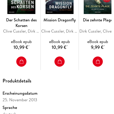
Der Schatten des
Mission Dragonfly
Die zehnte Plage
Korsen
Clive Cussler, Dirk Cussler
Clive Cussler, Dirk Cussler
Dirk Cussler,
eBook epub
eBook epub
eBook epub
10,99 €
10,99 €
9,99 €
*
*
*
Produktdetails
Erscheinungsdatum
25. November 2013
Sprache