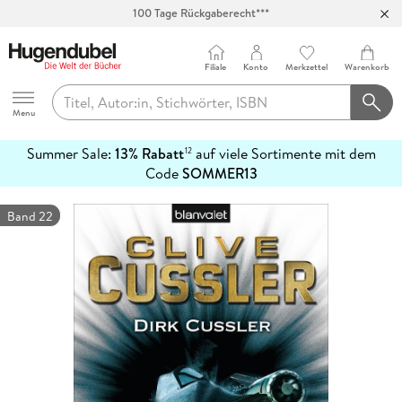
100 Tage Rückgaberecht***
Abholung in über 100 Filialen
Filiale
Konto
Merkzettel
Warenkorb
Hugendubel
Menu
Summer Sale:
13% Rabatt
auf viele Sortimente mit dem
12
mehr
Code
SOMMER13
erfahren
Band 22