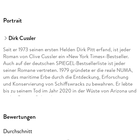
Portrait
Dirk Cussler
Seit er 1973 seinen ersten Helden Dirk Pitt erfand, ist jeder
Roman von Clive Cussler ein »New York Times«-Bestseller.
Auch auf der deutschen SPIEGEL-Bestsellerliste ist jeder
seiner Romane vertreten. 1979 gründete er die reale NUMA,
um das maritime Erbe durch die Entdeckung, Erforschung
und Konservierung von Schiffswracks zu bewahren. Er lebte
bis zu seinem Tod im Jahr 2020 in der Wüste von Arizona und
in den Bergen Colorados.
Dirk Cussler arbeitete nach seinem Studium in Berkeley viele
Bewertungen
Jahre lang in der Finanzwelt, bevor er sich hauptberuflich
dem Schreiben widmete. Darüber hinaus nahm er an
Durchschnitt
mehreren der über achtzig Expeditionen der NUMA teil.