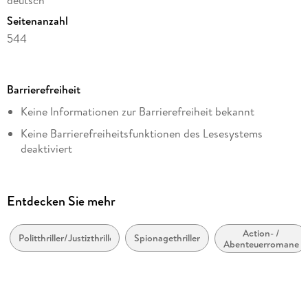
deutsch
Seitenanzahl
544
Dateigröße
5,83 MB
Barrierefreiheit
Reihe
Keine Informationen zur Barrierefreiheit bekannt
Dirk Pitt, 21
Keine Barrierefreiheitsfunktionen des Lesesystems
Autor/Autorin
deaktiviert
Dirk Cussler, Clive Cussler
Weitere Hinweise:
Übersetzung
https://www.penguin.de/barrierefreiheit,
Michael Kubiak
Entdecken Sie mehr
barrierefreiheit@penguinrandomhouse.de
Verlag/Hersteller
Penguin Random House
Action- /
Politthriller/Justizthriller
Spionagethriller
Abenteuerromane
Originaltitel
Crescent Dawn
Originalsprache