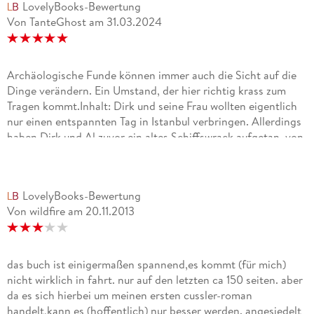
LovelyBooks-Bewertung
Von TanteGhost
am
31.03.2024
Archäologische Funde können immer auch die Sicht auf die
Dinge verändern. Ein Umstand, der hier richtig krass zum
Tragen kommt.Inhalt: Dirk und seine Frau wollten eigentlich
nur einen entspannten Tag in Istanbul verbringen. Allerdings
haben Dirk und Al zuvor ein altes Schiffswrack aufgetan, von
dem sie zwei kleinere Schätze geborgen haben und Pitt will
diese eine Professor in Istanbul zeigen. - Bei dem Besuch in
seinem Büro im Museum, kommt es zu einem Überfall, bei
LovelyBooks-Bewertung
dem auch Loren entführt wird. - Pitt kann seine Frau recht
Von wildfire
am
20.11.2013
zeitnah retten, aber einer seiner geborgenen Schätze wurde
aus dem Büro gestohlen, was dem Dieb jetzt ermöglicht,
Rückschlüsse auf den Fund zu ziehen.In der weiteren
Handlung bleiben auch Dirk seine Kinder, Summer und Dirk,
das buch ist einigermaßen spannend,es kommt (für mich)
nicht von fanatischen gläubigen Eiferern verschont. Dirk
nicht wirklich in fahrt. nur auf den letzten ca 150 seiten. aber
muss einen Überfall bei einer Ausgrabungsstätte erleben und
da es sich hierbei um meinen ersten cussler-roman
Summer wird von einem Archäologenkollegen bestohlen, als
handelt,kann es (hoffentlich) nur besser werden. angesiedelt