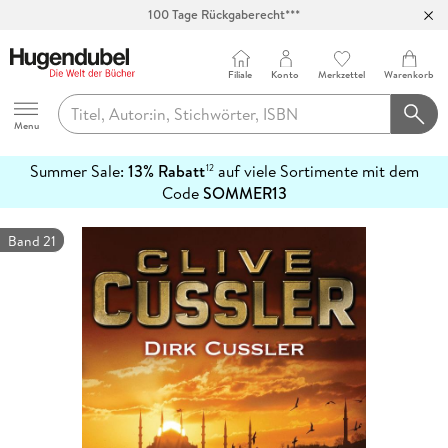
Abholung in über 100 Filialen
Filiale
Konto
Merkzettel
Warenkorb
Hugendubel
Menu
Summer Sale:
13% Rabatt
auf viele Sortimente mit dem
12
mehr
Code
SOMMER13
erfahren
Band 21