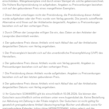
hier wieder der Setzer am Werk war, der es einfach nicht
einschränken. Mängelexemplare sind durch einen Stempel als solche gekennzeichnet.
Die frühere Buchpreisbindung ist aufgehoben. Angaben zu Preissenkungen beziehen
kann, habe ich sie gut überlesen können. Allerdings habe ich
sich auf den gebundenen Preis eines mangelfreien Exemplars.
an manchen Stellen dann doch immer mal gezweifelt, ob hier
Diese Artikel unterliegen nicht der Preisbindung, die Preisbindung dieser Artikel
2
wirklich das Wort gemeint war, welches da gerade stand. Ich
wurde aufgehoben oder der Preis wurde vom Verlag gesenkt. Die jeweils zutreffende
kann nicht nur dieses Buch, sondern so gut wie alle Bücher
Alternative wird Ihnen auf der Artikelseite dargestellt. Angaben zu Preissenkungen
beziehen sich auf den vorherigen Preis.
von Clive Cussler empfehlen. Es ist immer wieder ein
gesunder Mix aus zufälligen Sensationsfunden und
Durch Öffnen der Leseprobe willigen Sie ein, dass Daten an den Anbieter der
3
Leseprobe übermittelt werden.
fanatischen Anhängern irgendeiner Religion, die die
veröffentlich neuer Erkenntnisse verhinder wollen.
Der gebundene Preis dieses Artikels wird nach Ablauf des auf der Artikelseite
4
dargestellten Datums vom Verlag angehoben.
Der Preisvergleich bezieht sich auf die unverbindliche Preisempfehlung (UVP) des
5
Herstellers.
Der gebundene Preis dieses Artikels wurde vom Verlag gesenkt. Angaben zu
6
Preissenkungen beziehen sich auf den vorherigen Preis.
Die Preisbindung dieses Artikels wurde aufgehoben. Angaben zu Preissenkungen
7
beziehen sich auf den letzten gebundenen Preis.
Der gebundene Preis dieses Artikels wird nach Ablauf des auf der Artikelseite
8
dargestellten Datums vom Verlag angehoben.
Ihr Gutschein SOMMER13 gilt bis einschließlich 10.08.2026. Sie können den
12
Gutschein ausschließlich online einlösen unter www.hugendubel.de. Keine Bestellung
zur Abholung mit Zahlung in der Filiale möglich. Der Gutschein ist nicht gültig für
gesetzlich preisgebundene Artikel (deutschsprachige Bücher und eBooks) sowie für
preisgebundene Kalender, tolino shine (4016621130466), tolino select und das