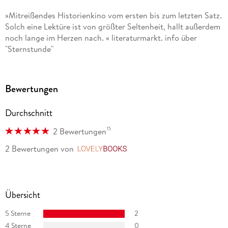
»Mitreißendes Historienkino vom ersten bis zum letzten Satz.
Solch eine Lektüre ist von größter Seltenheit, hallt außerdem
noch lange im Herzen nach. « literaturmarkt. info über
"Sternstunde"
»Eine Geschichte, die das Leben schreibt. Höhen und Tiefen,
Glück und Verlust wechseln sich ab, wodurch die Spannung
Bewertungen
stets aufrecht erhalten wird. « Sandy Kolbuch, schwarzlicht.
tv über "Sternstunde"
Durchschnitt
15
2 Bewertungen
2 Bewertungen
von
LovelyBooks
Übersicht
5 Sterne
2
4 Sterne
0