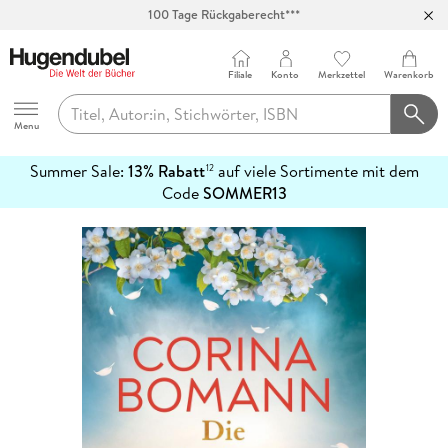
100 Tage Rückgaberecht***
Abholung in über 100 Filialen
Filiale
Konto
Merkzettel
Warenkorb
Hugendubel
Menu
Summer Sale:
13% Rabatt
auf viele Sortimente mit dem
12
mehr
Code
SOMMER13
erfahren