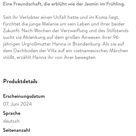
Eine Freundschaft, die erblüht wie der Jasmin im Frühling.
Seit ihr Verlobter einen Unfall hatte und im Koma liegt,
fürchtet die junge Melanie um sein Leben und ihrer beider
Zukunft. Nach Wochen der Verzweiflung und des Stillstands
sucht sie Ablenkung auf dem großen Anwesen ihrer 96-
jährigen Urgroßmutter Hanna in Brandenburg. Als sie auf
dem Dachboden der Villa auf ein vietnamesisches Märchen
stößt, erzählt Hanna ihr von ihrer bewegten
Lebensgeschichte: Wie sie in Vietnam im Wohlstand
aufwuchs und ihre Jasminschwester Tanh, ein Mädchen aus
ärmlichen Verhältnissen, kennenlernte. Fasziniert lauscht
Produktdetails
Melanie den Abenteuern ihrer Urgroßmutter zwischen
Tempeln und Reisfeldern - es ist die Geschichte einer
Erscheinungsdatum
außergewöhnlichen Freundschaft zweier Mädchen, die durch
07. Juni 2024
ein schicksalhaftes Ereignis entzweit wurden. Doch nicht nur
Hannas Erinnerungen und ihr unerschütterlicher Lebensmut
Sprache
spenden Melanie Trost, sondern auch der Witwer Thomas, der
deutsch
sich um den blühenden Garten der Villa kümmert. Und mit
Seitenanzahl
einem Mal spürt sie, wie sich ein Hoffnungsfunken in ihrem