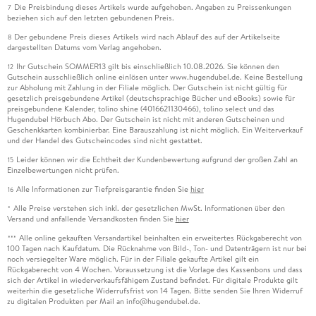
Die Preisbindung dieses Artikels wurde aufgehoben. Angaben zu Preissenkungen
7
beziehen sich auf den letzten gebundenen Preis.
Der gebundene Preis dieses Artikels wird nach Ablauf des auf der Artikelseite
8
dargestellten Datums vom Verlag angehoben.
Ihr Gutschein SOMMER13 gilt bis einschließlich 10.08.2026. Sie können den
12
Gutschein ausschließlich online einlösen unter www.hugendubel.de. Keine Bestellung
zur Abholung mit Zahlung in der Filiale möglich. Der Gutschein ist nicht gültig für
gesetzlich preisgebundene Artikel (deutschsprachige Bücher und eBooks) sowie für
preisgebundene Kalender, tolino shine (4016621130466), tolino select und das
Hugendubel Hörbuch Abo. Der Gutschein ist nicht mit anderen Gutscheinen und
Geschenkkarten kombinierbar. Eine Barauszahlung ist nicht möglich. Ein Weiterverkauf
und der Handel des Gutscheincodes sind nicht gestattet.
Leider können wir die Echtheit der Kundenbewertung aufgrund der großen Zahl an
15
Einzelbewertungen nicht prüfen.
Alle Informationen zur Tiefpreisgarantie finden Sie
hier
16
Alle Preise verstehen sich inkl. der gesetzlichen MwSt. Informationen über den
*
Versand und anfallende Versandkosten finden Sie
hier
Alle online gekauften Versandartikel beinhalten ein erweitertes Rückgaberecht von
***
100 Tagen nach Kaufdatum. Die Rücknahme von Bild-, Ton- und Datenträgern ist nur bei
noch versiegelter Ware möglich. Für in der Filiale gekaufte Artikel gilt ein
Rückgaberecht von 4 Wochen. Voraussetzung ist die Vorlage des Kassenbons und dass
sich der Artikel in wiederverkaufsfähigem Zustand befindet. Für digitale Produkte gilt
weiterhin die gesetzliche Widerrufsfrist von 14 Tagen. Bitte senden Sie Ihren Widerruf
zu digitalen Produkten per Mail an info@hugendubel.de.