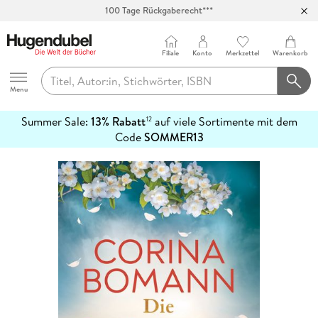
100 Tage Rückgaberecht***
Abholung in über 100 Filialen
Filiale
Konto
Merkzettel
Warenkorb
Hugendubel
Menu
Summer Sale:
13% Rabatt
auf viele Sortimente mit dem
12
mehr
Code
SOMMER13
erfahren