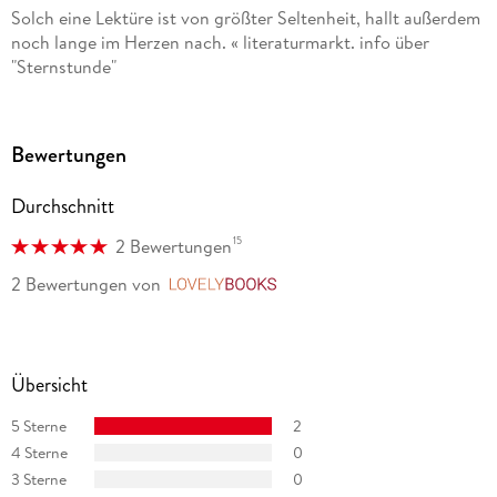
Solch eine Lektüre ist von größter Seltenheit, hallt außerdem
noch lange im Herzen nach. « literaturmarkt. info über
"Sternstunde"
»Eine Geschichte, die das Leben schreibt. Höhen und Tiefen,
Glück und Verlust wechseln sich ab, wodurch die Spannung
Bewertungen
stets aufrecht erhalten wird. « Sandy Kolbuch, schwarzlicht.
tv über "Sternstunde"
Durchschnitt
15
2 Bewertungen
2 Bewertungen
von
LovelyBooks
Übersicht
5 Sterne
2
4 Sterne
0
3 Sterne
0