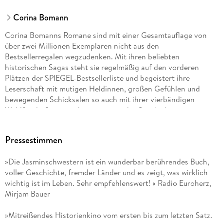
Corina Bomann
Corina Bomanns Romane sind mit einer Gesamtauflage von
über zwei Millionen Exemplaren nicht aus den
Bestsellerregalen wegzudenken. Mit ihren beliebten
historischen Sagas steht sie regelmäßig auf den vorderen
Plätzen der SPIEGEL-Bestsellerliste und begeistert ihre
Leserschaft mit mutigen Heldinnen, großen Gefühlen und
bewegenden Schicksalen so auch mit ihrer vierbändigen
Waldfriede-Saga um die ereignisreiche Geschichte eines
Berliner Krankenhauses und ihrer neuen Dilogie »Die Frauen
vom Rosenhag«, die die Leserinnen nach Schweden entführt.
Pressestimmen
»Die Jasminschwestern ist ein wunderbar berührendes Buch,
voller Geschichte, fremder Länder und es zeigt, was wirklich
wichtig ist im Leben. Sehr empfehlenswert! « Radio Euroherz,
Mirjam Bauer
»Mitreißendes Historienkino vom ersten bis zum letzten Satz.