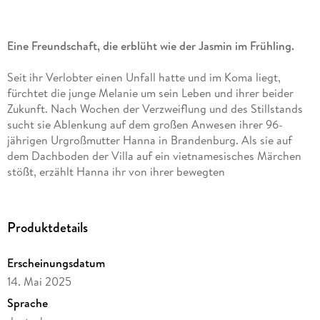
Eine Freundschaft, die erblüht wie der Jasmin im Frühling.
Seit ihr Verlobter einen Unfall hatte und im Koma liegt,
fürchtet die junge Melanie um sein Leben und ihrer beider
Zukunft. Nach Wochen der Verzweiflung und des Stillstands
sucht sie Ablenkung auf dem großen Anwesen ihrer 96-
jährigen Urgroßmutter Hanna in Brandenburg. Als sie auf
dem Dachboden der Villa auf ein vietnamesisches Märchen
stößt, erzählt Hanna ihr von ihrer bewegten
Lebensgeschichte: Wie sie in Vietnam im Wohlstand
aufwuchs und ihre Jasminschwester Tanh, ein Mädchen aus
ärmlichen Verhältnissen, kennenlernte. Fasziniert lauscht
Produktdetails
Melanie den Abenteuern ihrer Urgroßmutter zwischen
Tempeln und Reisfeldern - es ist die Geschichte einer
Erscheinungsdatum
außergewöhnlichen Freundschaft zweier Mädchen, die durch
14. Mai 2025
ein schicksalhaftes Ereignis entzweit wurden. Doch nicht nur
Hannas Erinnerungen und ihr unerschütterlicher Lebensmut
Sprache
spenden Melanie Trost, sondern auch der Witwer Thomas, der