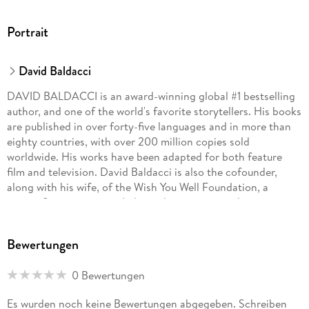
Portrait
David Baldacci
DAVID BALDACCI is an award-winning global #1 bestselling
author, and one of the world's favorite storytellers. His books
are published in over forty-five languages and in more than
eighty countries, with over 200 million copies sold
worldwide. His works have been adapted for both feature
film and television. David Baldacci is also the cofounder,
along with his wife, of the Wish You Well Foundation, a
nonprofit organization dedicated to supporting literacy
efforts across America. Still a resident of his native Virginia,
he invites you to visit him at DavidBaldacci. com and his
Bewertungen
foundation at WishYouWellFoundation. org.
0 Bewertungen
Es wurden noch keine Bewertungen abgegeben. Schreiben