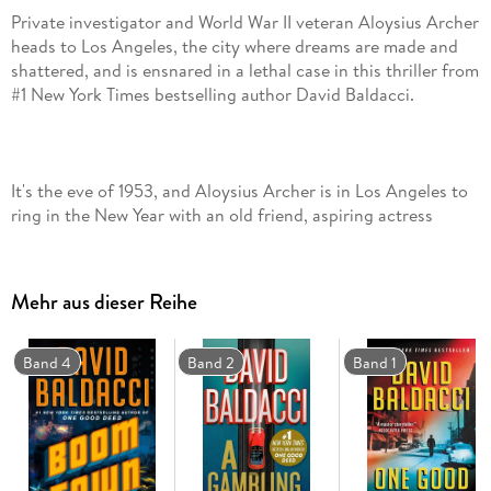
Private investigator and World War II veteran Aloysius Archer
heads to Los Angeles, the city where dreams are made and
shattered, and is ensnared in a lethal case in this thriller from
It's the eve of 1953, and Aloysius Archer is in Los Angeles to
ring in the New Year with an old friend, aspiring actress
Liberty Callahan, when their evening is interrupted by an
acquaintance of Callahan's: Eleanor Lamb, a screenwriter in
Mehr aus dieser Reihe
Band 4
Band 2
Band 1
After a series of increasingly chilling events-mysterious
phone calls, the same blue car loitering outside her house,
and a bloody knife left in her sink-Eleanor fears that her life
is in danger, and she wants to hire Archer to look into the
matter. Archer suspects that Eleanor knows more than she's