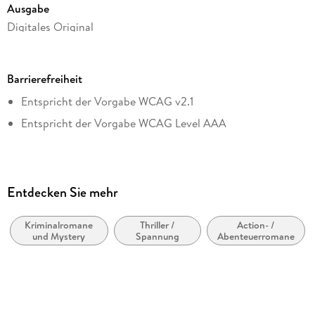
Ausgabe
Digitales Original
Seitenanzahl
432
Barrierefreiheit
Dateigröße
Entspricht der Vorgabe WCAG v2.1
0,71 MB
Entspricht der Vorgabe WCAG Level AAA
Reihe
An Archer Novel, 3
Autor/Autorin
David Baldacci
Entdecken Sie mehr
Verlag/Hersteller
Grand Central Publishing
Kriminalromane
Thriller /
Action- /
und Mystery
Spannung
Abenteuerromane
Kopierschutz
mit Adobe-DRM-Kopierschutz
Family Sharing
Ja