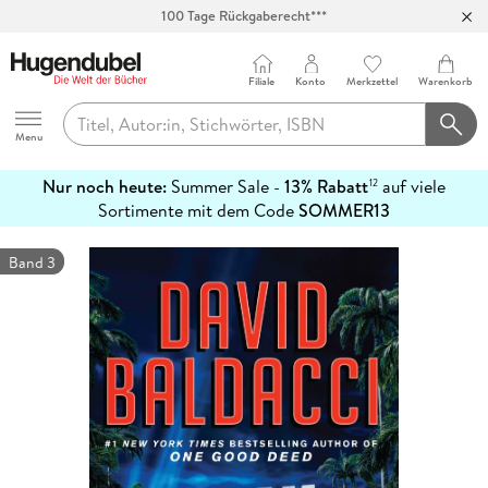
100 Tage Rückgaberecht***
Abholung in über 100 Filialen
Filiale
Konto
Merkzettel
Warenkorb
Hugendubel
Menu
Nur noch heute:
Summer Sale -
13% Rabatt
auf viele
12
mehr
Sortimente mit dem Code
SOMMER13
erfahren
Band 3