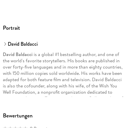
Portrait
David Baldacci
David Baldacci
is a global #1 bestselling author, and one of
the world's favorite storytellers. His books are published in
over forty-five languages and in more than eighty countries,
with 150 million copies sold worldwide. His works have been
adapted for both feature film and television. David Baldacci
is also the cofounder, along with his wife, of the Wish You
Well Foundation, a nonprofit organization dedicated to
supporting literacy efforts across America. Still a resident of
his native Virginia, he invites you to visit him at
DavidBaldacci. com and his foundation at
Bewertungen
WishYouWellFoundation. org.