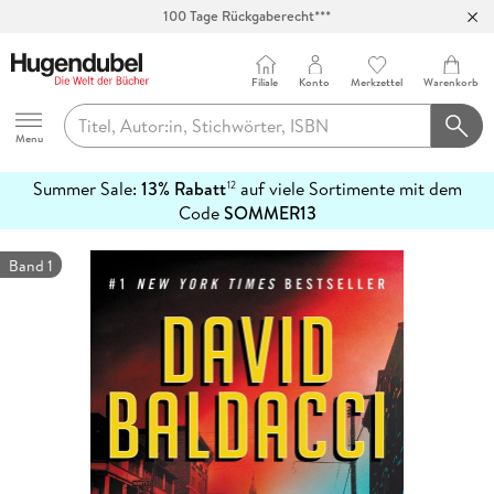
100 Tage Rückgaberecht***
Abholung in über 100 Filialen
Filiale
Konto
Merkzettel
Warenkorb
Hugendubel
Menu
Summer Sale:
13% Rabatt
auf viele Sortimente mit dem
12
mehr
Code
SOMMER13
erfahren
Band 1