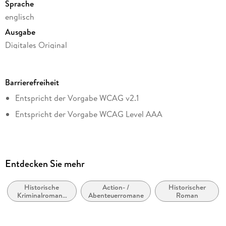
Sprache
englisch
Ausgabe
Digitales Original
Seitenanzahl
416
Barrierefreiheit
Dateigröße
Entspricht der Vorgabe WCAG v2.1
2,02 MB
Entspricht der Vorgabe WCAG Level AAA
Reihe
An Archer Novel, 1
Autor/Autorin
David Baldacci
Entdecken Sie mehr
Verlag/Hersteller
Grand Central Publishing
Historische
Action- /
Historischer
Kriminalromane
Abenteuerromane
Roman
Kopierschutz
und Mystery
mit Adobe-DRM-Kopierschutz