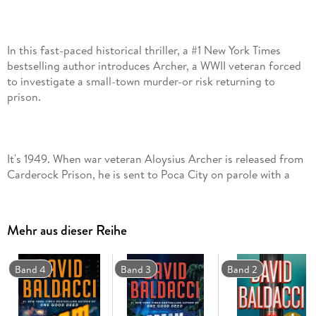
In this fast-paced historical thriller, a #1 New York Times
bestselling author introduces Archer, a WWII veteran forced
to investigate a small-town murder-or risk returning to
It's 1949. When war veteran Aloysius Archer is released from
Carderock Prison, he is sent to Poca City on parole with a
short list of do's and a much longer list of don'ts: do report
regularly to his parole officer, don't go to bars, certainly don't
drink alcohol, do get a job-and don't ever associate with
Mehr aus dieser Reihe
Band 4
Band 3
Band 2
The small town quickly proves more complicated and
dangerous than Archer's years serving in the war or his time