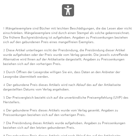
Mängelexemplare sind Bücher mit leichten Beschädigungen, die das Lesen aber nicht
1
einschränken. Mängelexemplare sind durch einen Stempel als solche gekennzeichnet.
Die frühere Buchpreisbindung ist aufgehoben. Angaben zu Preissenkungen beziehen
sich auf den gebundenen Preis eines mangelfreien Exemplars.
Diese Artikel unterliegen nicht der Preisbindung, die Preisbindung dieser Artikel
2
wurde aufgehoben oder der Preis wurde vom Verlag gesenkt. Die jeweils zutreffende
Alternative wird Ihnen auf der Artikelseite dargestellt. Angaben zu Preissenkungen
beziehen sich auf den vorherigen Preis.
Durch Öffnen der Leseprobe willigen Sie ein, dass Daten an den Anbieter der
3
Leseprobe übermittelt werden.
Der gebundene Preis dieses Artikels wird nach Ablauf des auf der Artikelseite
4
dargestellten Datums vom Verlag angehoben.
Der Preisvergleich bezieht sich auf die unverbindliche Preisempfehlung (UVP) des
5
Herstellers.
Der gebundene Preis dieses Artikels wurde vom Verlag gesenkt. Angaben zu
6
Preissenkungen beziehen sich auf den vorherigen Preis.
Die Preisbindung dieses Artikels wurde aufgehoben. Angaben zu Preissenkungen
7
beziehen sich auf den letzten gebundenen Preis.
Der gebundene Preis dieses Artikels wird nach Ablauf des auf der Artikelseite
8