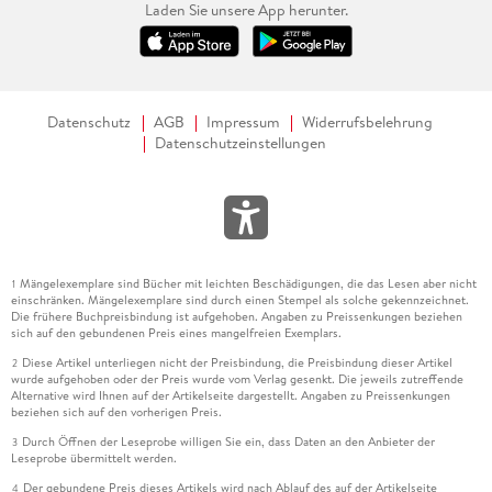
Laden Sie unsere App herunter.
Gefühl durch: die heimliche Hoffnung auf eine bessere
Zukunft. Hoffentlich wird das Buch dem Künstler hierzulande
zu mehr Aufmerksamkeit verhelfen und Suhrkamp
(umsichtigerer übersetzt) auch das Nachfolgewerk "Close To
The Knives" dem deutschsprachigen Publikum wieder
Datenschutz
AGB
Impressum
Widerrufsbelehrung
zugänglich machen, ein Meilenstein queerer Autofiktion, das
Datenschutzeinstellungen
vor zwanzig Jahren auf Deutsch lediglich im Kleinstverlag
mox & maritz erschien.
David Wojnarowicz starb am 22. Juli 1992 ebenfalls an einer
Aids-bedingten Krankheit. Die letzten Worte seines Buchs
aus der längsten, eindeutig autobiographischen Geschichte
Mängelexemplare sind Bücher mit leichten Beschädigungen, die das Lesen aber nicht
1
einschränken. Mängelexemplare sind durch einen Stempel als solche gekennzeichnet.
sind fast prophetisch: "Meine Augen sind schon immer
Die frühere Buchpreisbindung ist aufgehoben. Angaben zu Preissenkungen beziehen
Reklametafeln für einen frühen Tod gewesen." ISABELLA
sich auf den gebundenen Preis eines mangelfreien Exemplars.
CALDART
Diese Artikel unterliegen nicht der Preisbindung, die Preisbindung dieser Artikel
2
wurde aufgehoben oder der Preis wurde vom Verlag gesenkt. Die jeweils zutreffende
David Wojnarowicz, "Waterfront Journals". Aus dem
Alternative wird Ihnen auf der Artikelseite dargestellt. Angaben zu Preissenkungen
beziehen sich auf den vorherigen Preis.
Englischen von Marcus Gärtner. Suhrkamp, 186 Seiten
Durch Öffnen der Leseprobe willigen Sie ein, dass Daten an den Anbieter der
3
Leseprobe übermittelt werden.
Alle Rechte vorbehalten. © Frankfurter Allgemeine Zeitung
Der gebundene Preis dieses Artikels wird nach Ablauf des auf der Artikelseite
GmbH, Frankfurt am Main.
4