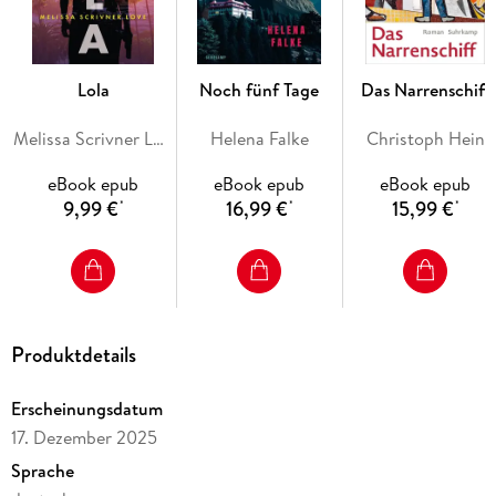
Mit tiefer Ehrlichkeit und halluzinatorischer Intensität erzählt
David Wojnarowicz - der überlebensgroße, legendäre
Künstler, Bilderstürmer und Aktivist - von Menschen, die
nirgends dazugehören, von Aufbruch und Verzweiflung und
Lola
Noch fünf Tage
Das Narrenschiff
von harscher Schönheit, wo niemand sie vermuten würde.
Melissa Scrivner Love
Helena Falke
Christoph Hein
eBook epub
eBook epub
eBook epub
9,99 €
16,99 €
15,99 €
*
*
*
Produktdetails
Erscheinungsdatum
17. Dezember 2025
Sprache