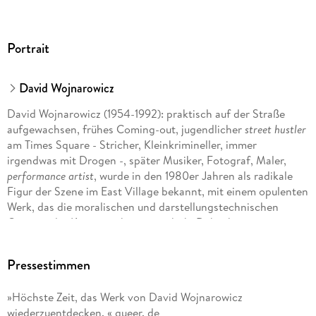
Portrait
David Wojnarowicz
David Wojnarowicz (1954-1992): praktisch auf der Straße
aufgewachsen, frühes Coming-out, jugendlicher
street hustler
am Times Square - Stricher, Kleinkrimineller, immer
irgendwas mit Drogen -, später Musiker, Fotograf, Maler,
performance artist
, wurde in den 1980er Jahren als radikale
Figur der Szene im East Village bekannt, mit einem opulenten
Werk, das die moralischen und darstellungstechnischen
Grenzen der Kunst markant verschob. Dabei hat er unter
anderem mit Kiki Smith, Nan Goldin, Alan Ginsberg, Keith
Harring, Jean-Michel Basquiat und Rosa von Praunheim
Pressestimmen
zusammengearbeitet.
»Höchste Zeit, das Werk von David Wojnarowicz
wiederzuentdecken. « queer. de