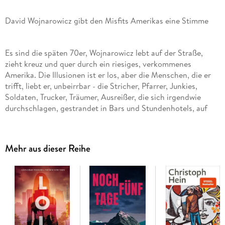
David Wojnarowicz gibt den Misfits Amerikas eine Stimme
Es sind die späten 70er, Wojnarowicz lebt auf der Straße,
zieht kreuz und quer durch ein riesiges, verkommenes
Amerika. Die Illusionen ist er los, aber die Menschen, die er
trifft, liebt er, unbeirrbar - die Stricher, Pfarrer, Junkies,
Soldaten, Trucker, Träumer, Ausreißer, die sich irgendwie
durchschlagen, gestrandet in Bars und Stundenhotels, auf
Hinterhöfen, an den Rändern der Gesellschaft, auf den
Mehr aus dieser Reihe
Ihnen allen gibt Wojnarowicz Stimme und Würde, indem er
ihre Begegnungen in einen grellen Bilderstrom aus fiktiven
Monologen verwandelt - es sind unfassbare Geschichten,
flirrend fremdartig und verstörend vertraut, über ein Land,
das jeden Moment einzustürzen droht.