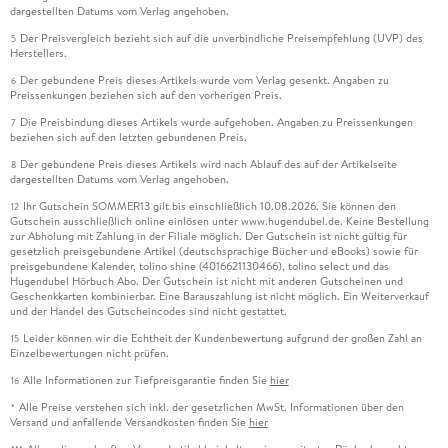
dargestellten Datums vom Verlag angehoben.
Der Preisvergleich bezieht sich auf die unverbindliche Preisempfehlung (UVP) des
5
Herstellers.
Der gebundene Preis dieses Artikels wurde vom Verlag gesenkt. Angaben zu
6
Preissenkungen beziehen sich auf den vorherigen Preis.
Die Preisbindung dieses Artikels wurde aufgehoben. Angaben zu Preissenkungen
7
beziehen sich auf den letzten gebundenen Preis.
Der gebundene Preis dieses Artikels wird nach Ablauf des auf der Artikelseite
8
dargestellten Datums vom Verlag angehoben.
Ihr Gutschein SOMMER13 gilt bis einschließlich 10.08.2026. Sie können den
12
Gutschein ausschließlich online einlösen unter www.hugendubel.de. Keine Bestellung
zur Abholung mit Zahlung in der Filiale möglich. Der Gutschein ist nicht gültig für
gesetzlich preisgebundene Artikel (deutschsprachige Bücher und eBooks) sowie für
preisgebundene Kalender, tolino shine (4016621130466), tolino select und das
Hugendubel Hörbuch Abo. Der Gutschein ist nicht mit anderen Gutscheinen und
Geschenkkarten kombinierbar. Eine Barauszahlung ist nicht möglich. Ein Weiterverkauf
und der Handel des Gutscheincodes sind nicht gestattet.
Leider können wir die Echtheit der Kundenbewertung aufgrund der großen Zahl an
15
Einzelbewertungen nicht prüfen.
Alle Informationen zur Tiefpreisgarantie finden Sie
hier
16
Alle Preise verstehen sich inkl. der gesetzlichen MwSt. Informationen über den
*
Versand und anfallende Versandkosten finden Sie
hier