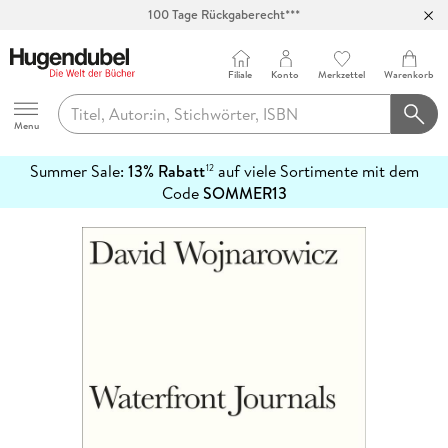
Abholung in über 100 Filialen
Filiale
Konto
Merkzettel
Warenkorb
Hugendubel
Menu
Summer Sale:
13% Rabatt
auf viele Sortimente mit dem
12
mehr
Code
SOMMER13
erfahren