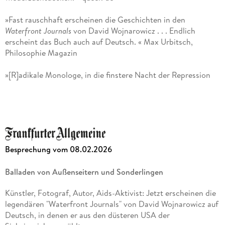
»Fast rauschhaft erscheinen die Geschichten in den
Waterfront Journals
von David Wojnarowicz . . . Endlich
erscheint das Buch auch auf Deutsch. « Max Urbitsch,
Philosophie Magazin
»[R]adikale Monologe, in die finstere Nacht der Repression
gesprochen. « Paul Jandl, Neue Zürcher Zeitung
»Die
Waterfront Journals
. . . verdienen ein möglichst breites
Publikum. « Thomas Ballhausen, Die Presse
»Die Texte zeugen vom Überlebenswillen und vom
Besprechung vom 08.02.2026
Wunschnach dem kleinen, kurzen Glück in einer flüchtigen,
unzuverlässigen Welt. Bei aller ungeschönten Drastik, trotz
Balladen von Außenseitern und Sonderlingen
aller grausamen Realität, Wojnaricz versteht es, den
Geschichten eine ganz spezifische erzählerische Wärme zu
Künstler, Fotograf, Autor, Aids-Aktivist: Jetzt erscheinen die
geben und den Menschen ihre Würde. « Michael Hirz, Kölner
legendären "Waterfront Journals" von David Wojnarowicz auf
Stadt-Anzeiger
Deutsch, in denen er aus den düsteren USA der