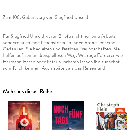
Zum 100. Geburtstag von Siegfried Unseld
Für Siegfried Unseld waren Briefe nicht nur eine Arbeits-,
sondern auch eine Lebensform. In ihnen ordnet er seine
Gedanken. Sie begleiten und festigen Freundschaften. Sie
helfen auf seinem beispiellosen Weg. Wichtige Förderer wie
Hermann Hesse oder Peter Suhrkamp lernen ihn zunächst
schriftlich kennen. Auch später, als das Reisen und
Telefonieren leichter, üblich wird, legt der berühmte Verleger
größten Wert auf seine Korrespondenz.
Mehr aus dieser Reihe
Über ein halbes Jahrhundert hinweg verschickte Siegfried
Unseld täglich zahlreiche Briefe. So finden sich in den
Archiven heute über 50. 000 eigenhändig geschriebene oder
auch diktierte Schreiben. Aus dieser Fülle haben die
Herausgeber 100 exemplarische Briefe ausgewählt und