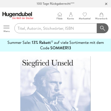
100 Tage Rückgaberecht***
Abholung in über 100 Filialen
Filiale
Konto
Merkzettel
Warenkorb
Hugendubel
Menu
Summer Sale:
13% Rabatt
auf viele Sortimente mit dem
12
mehr
Code
SOMMER13
erfahren