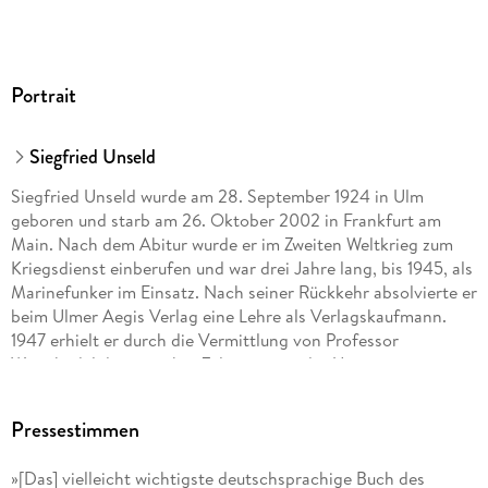
Portrait
Siegfried Unseld
Siegfried Unseld wurde am 28. September 1924 in Ulm
geboren und starb am 26. Oktober 2002 in Frankfurt am
Main. Nach dem Abitur wurde er im Zweiten Weltkrieg zum
Kriegsdienst einberufen und war drei Jahre lang, bis 1945, als
Marinefunker im Einsatz. Nach seiner Rückkehr absolvierte er
beim Ulmer Aegis Verlag eine Lehre als Verlagskaufmann.
1947 erhielt er durch die Vermittlung von Professor
Weischedel die erstrebte Zulassung an der Universität
Tübingen und studierte dort Germanistik, Philosophie,
Nationalökonomie, Völkerrecht, Bibliothekswissenschaften
Pressestimmen
und Sinologie. Seinen Lebensunterhalt bestritt Unseld als
Werkstudent. Bis 1950 arbeitete er im Verlag J. C. B. Mohr in
»[Das] vielleicht wichtigste deutschsprachige Buch des
Tübingen. 1951 promovierte er mit einer Dissertation über