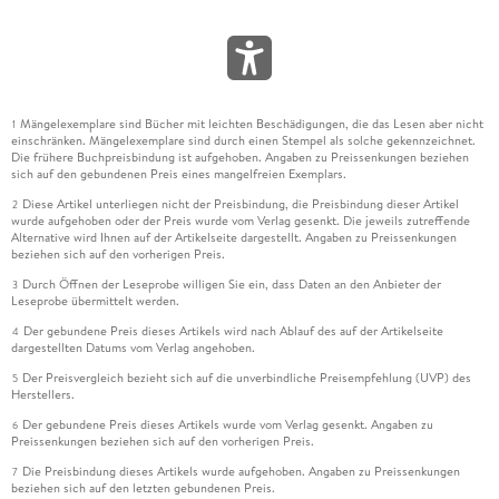
seine Dissertation bis zum vergangenen Februar
durchzusehen. Am Ende wird er ganz deutlich, verlangt
Informationen über die bislang geleistete Arbeit Beißners
und wie der Zeitplan bis zur Prüfung aussehe.
Auch in den weiteren Briefen erlebt man den zugewandten
Mängelexemplare sind Bücher mit leichten Beschädigungen, die das Lesen aber nicht
1
einschränken. Mängelexemplare sind durch einen Stempel als solche gekennzeichnet.
und herzlichen Unseld ebenso wie den klar fordernden
Die frühere Buchpreisbindung ist aufgehoben. Angaben zu Preissenkungen beziehen
Geschäftsmann, der, so scheint es, mit Ausreden nichts
sich auf den gebundenen Preis eines mangelfreien Exemplars.
anfangen kann und will. All das aber ist immer kontrolliert,
Diese Artikel unterliegen nicht der Preisbindung, die Preisbindung dieser Artikel
2
auch die freundschaftlichsten Angebote etwa der materiellen
wurde aufgehoben oder der Preis wurde vom Verlag gesenkt. Die jeweils zutreffende
Alternative wird Ihnen auf der Artikelseite dargestellt. Angaben zu Preissenkungen
Unterstützung wirken eben nicht nur freundschaftlich,
beziehen sich auf den vorherigen Preis.
sondern auch ernst gemeint und verlässlich. Gehen lässt er
Durch Öffnen der Leseprobe willigen Sie ein, dass Daten an den Anbieter der
3
sich nie, aber er setzt sich auch nicht an den Schreibtisch,
Leseprobe übermittelt werden.
wenn ihm die Sache nicht wichtig ist - er ist beteiligt, er lässt
Der gebundene Preis dieses Artikels wird nach Ablauf des auf der Artikelseite
4
seinen Adressaten das auch spüren. Aber er liefert sich ihm
dargestellten Datums vom Verlag angehoben.
nicht aus.
Der Preisvergleich bezieht sich auf die unverbindliche Preisempfehlung (UVP) des
5
Herstellers.
Der Kriegsheimkehrer betont in den ersten Briefen immer
Der gebundene Preis dieses Artikels wurde vom Verlag gesenkt. Angaben zu
6
wieder, dass er viel nachzuholen habe, was die deutsche und
Preissenkungen beziehen sich auf den vorherigen Preis.
internationale Literatur angeht. Er ist rastlos, gibt sich mit
Die Preisbindung dieses Artikels wurde aufgehoben. Angaben zu Preissenkungen
7
dem Notabitur im Krieg nicht zufrieden, sondern holt den
beziehen sich auf den letzten gebundenen Preis.