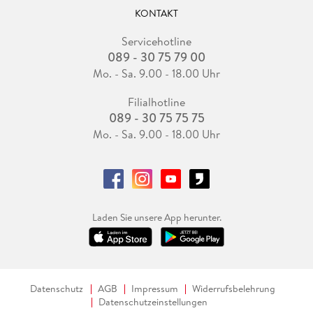
"Das Glasperlenspiel" senden und ihm außerdem berichten,
KONTAKT
dass die "Tübinger Studentenschaft" das Werk des greisen
Servicehotline
Autors außerordentlich schätze, anders als frühere
089 - 30 75 79 00
Generationen, wie Unseld elegant einflicht. Ob diese
Verehrung nun immerhin durch Aufsätze wie den Unselds
Mo. - Sa. 9.00 - 18.00 Uhr
befeuert werde, ob also die Tübinger Hesse-Begeisterung
Filialhotline
auch ein Verdienst des Bewunderers ist, der sich dann im
089 - 30 75 75 75
Oktober 1951 bei der Bewerbung für Peter Suhrkamps Verlag
ausdrücklich auf seine Hesse-Expertise berufen wird, lässt
Mo. - Sa. 9.00 - 18.00 Uhr
der Briefschreiber allenfalls anklingen.
Dieses Geschick, seine Briefpartner durch Nähe und
Vertrautheit mit deren Interessen zu erreichen, ist das eine.
Aber Unseld kann von Anfang an auch sehr deutlich werden,
Laden Sie unsere App herunter.
wenn es darum geht, einen Konflikt anzusprechen und die
Berechtigung seiner Forderungen zu unterstreichen. Seinem
Doktorvater Friedrich Beißner etwa schickt er im Juni 1951
einen selbstbewussten Brief, in dem er den "hochgeehrten
Herrn Professor" - die Anrede klingt im Kontext gefährlich
Datenschutz
AGB
Impressum
Widerrufsbelehrung
nah an der Ironie angesiedelt - an sein Versprechen erinnert,
Datenschutzeinstellungen