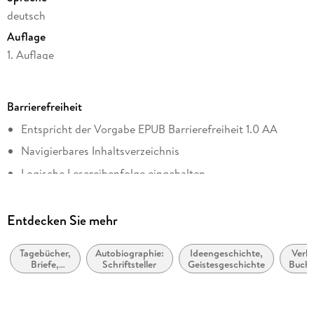
deutsch
Auflage
1. Auflage
Seitenanzahl
468
Barrierefreiheit
Dateigröße
Entspricht der Vorgabe EPUB Barrierefreiheit 1.0 AA
8,79 MB
Navigierbares Inhaltsverzeichnis
Reihe
Suhrkamp Verlag
Logische Lesereihenfolge eingehalten
Autor/Autorin
Hoher Farbkontrast für bessere Lesbarkeit
Siegfried Unseld
Alle Texte können angepasst werden
Entdecken Sie mehr
Herausgegeben von
Entspricht der Vorgabe WCAG Level AAA
Ulrike Anders, Jan Bürger
Tagebücher,
Autobiographie:
Ideengeschichte,
Verla
Weitere Hinweise: barrierefreiheit@suhrkamp.de
Briefe,
Schriftsteller
Geistesgeschichte
Buchh
Verlag/Hersteller
Notizbücher
Suhrkamp Verlag
Kopierschutz