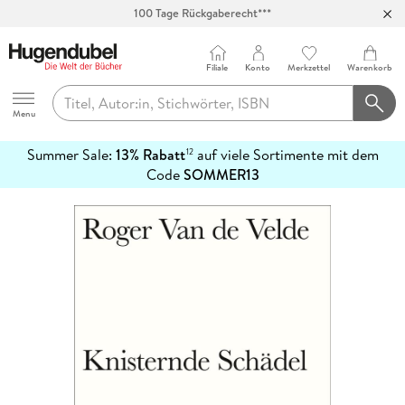
Abholung in über 100 Filialen
Filiale
Konto
Merkzettel
Warenkorb
Hugendubel
Menu
Summer Sale:
13% Rabatt
auf viele Sortimente mit dem
12
mehr
Code
SOMMER13
erfahren