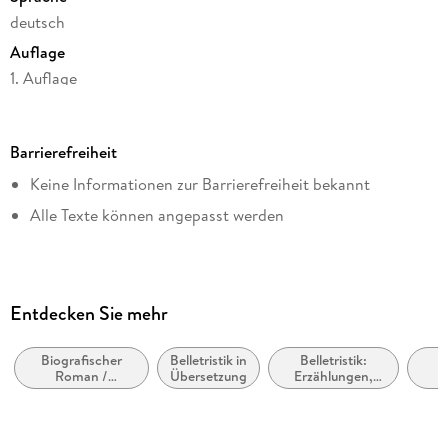
deutsch
Auflage
1. Auflage
Seitenanzahl
100
Barrierefreiheit
Dateigröße
Keine Informationen zur Barrierefreiheit bekannt
1,23 MB
Alle Texte können angepasst werden
Reihe
Suhrkamp Verlag
Autor/Autorin
Roger Van De Velde
Entdecken Sie mehr
Übersetzung
Annette Wunschel
Biografischer
Belletristik in
Belletristik:
Roman /
Übersetzung
Erzählungen,
S
Verlag/Hersteller
Autobiografischer
Kurzgeschichten,
Geis
Roman
Short Stories
Suhrkamp Verlag
Originaltitel