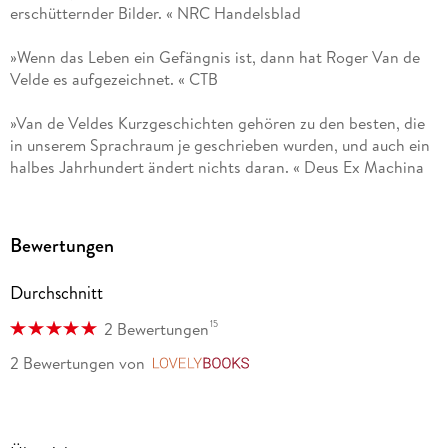
erschütternder Bilder. « NRC Handelsblad
de Velde, Michel Foucault und Johan Huizinga und erhielt
2016 den Else Otten Vertalersprijs für ihre Übersetzung von
»Wenn das Leben ein Gefängnis ist, dann hat Roger Van de
Huizingas
Kultur- und Zeitkritischen Schriften
. Sie lebt in Berlin
Velde es aufgezeichnet. « CTB
und Wien.
»Van de Veldes Kurzgeschichten gehören zu den besten, die
in unserem Sprachraum je geschrieben wurden, und auch ein
halbes Jahrhundert ändert nichts daran. « Deus Ex Machina
»[Van de Velde kreiert] eindrucksvolle, auch erschreckende,
nachhallende Bilder . . . « Alexander Kluy, Buchkultur
Bewertungen
»Van de Velde schreibt aus der Dunkelheit, er, der Insasse
Durchschnitt
einer psychiatrischen Anstalt, schreibt nicht, weil er
schreiben will, sondern weil er schreiben muss. Dem nach
15
2 Bewertungen
Schmerzmitteln Süchtigen gelingen die genauesten
2 Bewertungen
von
LovelyBooks
Beobachtungen derer, die ihn umgeben, er schreibt aus dem
inneren Schrecken und der äußeren Erkenntnis heraus in
einer klaren Sprache, die alles unklar werden lässt. « Rüdiger
Dittrich, Gießener Anzeiger