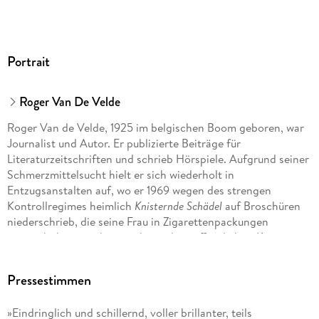
Portrait
Roger Van De Velde
Roger Van de Velde, 1925 im belgischen Boom geboren, war
Journalist und Autor. Er publizierte Beiträge für
Literaturzeitschriften und schrieb Hörspiele. Aufgrund seiner
Schmerzmittelsucht hielt er sich wiederholt in
Entzugsanstalten auf, wo er 1969 wegen des strengen
Kontrollregimes heimlich
Knisternde Schädel
auf Broschüren
niederschrieb, die seine Frau in Zigarettenpackungen
versteckt herausschmuggelte und veröffentlichte. Kurz vor
seinem Tod, im Jahr 1970, wurde er für sein Schreiben mit
dem Literaturpreis Arkprijs van het Vrije Woord
Pressestimmen
ausgezeichnet.
»Eindringlich und schillernd, voller brillanter, teils
Annette Wunschel, geboren 1961, übersetzt u. a. Roger Van