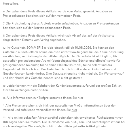
Herstellers.
Der gebundene Preis dieses Artikels wurde vom Verlag gesenkt. Angaben zu
6
Preissenkungen beziehen sich auf den vorherigen Preis.
Die Preisbindung dieses Artikels wurde aufgehoben. Angaben zu Preissenkungen
7
beziehen sich auf den letzten gebundenen Preis.
Der gebundene Preis dieses Artikels wird nach Ablauf des auf der Artikelseite
8
dargestellten Datums vom Verlag angehoben.
Ihr Gutschein SOMMER13 gilt bis einschließlich 10.08.2026. Sie können den
12
Gutschein ausschließlich online einlösen unter www.hugendubel.de. Keine Bestellung
zur Abholung mit Zahlung in der Filiale möglich. Der Gutschein ist nicht gültig für
gesetzlich preisgebundene Artikel (deutschsprachige Bücher und eBooks) sowie für
preisgebundene Kalender, tolino shine (4016621130466), tolino select und das
Hugendubel Hörbuch Abo. Der Gutschein ist nicht mit anderen Gutscheinen und
Geschenkkarten kombinierbar. Eine Barauszahlung ist nicht möglich. Ein Weiterverkauf
und der Handel des Gutscheincodes sind nicht gestattet.
Leider können wir die Echtheit der Kundenbewertung aufgrund der großen Zahl an
15
Einzelbewertungen nicht prüfen.
Alle Informationen zur Tiefpreisgarantie finden Sie
hier
16
Alle Preise verstehen sich inkl. der gesetzlichen MwSt. Informationen über den
*
Versand und anfallende Versandkosten finden Sie
hier
Alle online gekauften Versandartikel beinhalten ein erweitertes Rückgaberecht von
***
100 Tagen nach Kaufdatum. Die Rücknahme von Bild-, Ton- und Datenträgern ist nur bei
noch versiegelter Ware möglich. Für in der Filiale gekaufte Artikel gilt ein