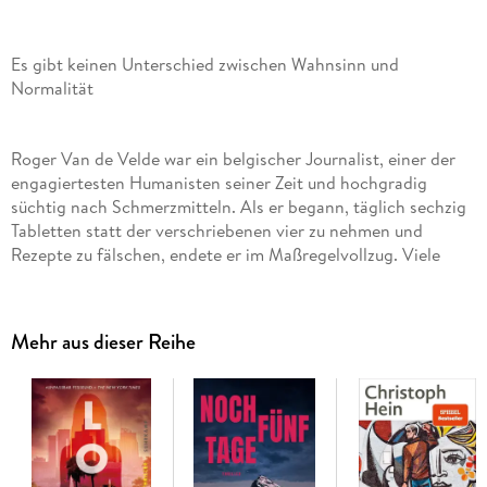
Es gibt keinen Unterschied zwischen Wahnsinn und
Normalität
Roger Van de Velde war ein belgischer Journalist, einer der
engagiertesten Humanisten seiner Zeit und hochgradig
süchtig nach Schmerzmitteln. Als er begann, täglich sechzig
Tabletten statt der verschriebenen vier zu nehmen und
Rezepte zu fälschen, endete er im Maßregelvollzug. Viele
Jahre seines kurzen Lebens verbrachte er in psychiatrischen
Anstalten, wo er heimlich seine »Kompagnons der Misere«
Mehr aus dieser Reihe
In zwanzig humorvollen, bissigen und brillanten Geschichten
erfahren wir, wie Jules Leroy seine heißgeliebte Katze
meuchelt, weil sie sein noch heißer geliebtes wöchentliches
Roastbeef gefressen hat; wie »Haut-und-Knochen« im
Adamskostüm durch die Anstalt flitzt oder wie ein