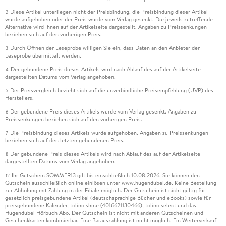
Diese Artikel unterliegen nicht der Preisbindung, die Preisbindung dieser Artikel
2
wurde aufgehoben oder der Preis wurde vom Verlag gesenkt. Die jeweils zutreffende
Alternative wird Ihnen auf der Artikelseite dargestellt. Angaben zu Preissenkungen
beziehen sich auf den vorherigen Preis.
Durch Öffnen der Leseprobe willigen Sie ein, dass Daten an den Anbieter der
3
Leseprobe übermittelt werden.
Der gebundene Preis dieses Artikels wird nach Ablauf des auf der Artikelseite
4
dargestellten Datums vom Verlag angehoben.
Der Preisvergleich bezieht sich auf die unverbindliche Preisempfehlung (UVP) des
5
Herstellers.
Der gebundene Preis dieses Artikels wurde vom Verlag gesenkt. Angaben zu
6
Preissenkungen beziehen sich auf den vorherigen Preis.
Die Preisbindung dieses Artikels wurde aufgehoben. Angaben zu Preissenkungen
7
beziehen sich auf den letzten gebundenen Preis.
Der gebundene Preis dieses Artikels wird nach Ablauf des auf der Artikelseite
8
dargestellten Datums vom Verlag angehoben.
Ihr Gutschein SOMMER13 gilt bis einschließlich 10.08.2026. Sie können den
12
Gutschein ausschließlich online einlösen unter www.hugendubel.de. Keine Bestellung
zur Abholung mit Zahlung in der Filiale möglich. Der Gutschein ist nicht gültig für
gesetzlich preisgebundene Artikel (deutschsprachige Bücher und eBooks) sowie für
preisgebundene Kalender, tolino shine (4016621130466), tolino select und das
Hugendubel Hörbuch Abo. Der Gutschein ist nicht mit anderen Gutscheinen und
Geschenkkarten kombinierbar. Eine Barauszahlung ist nicht möglich. Ein Weiterverkauf