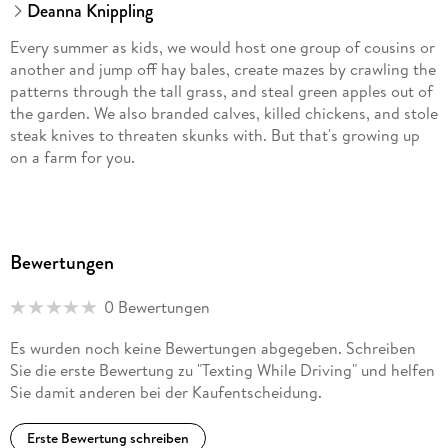
Deanna Knippling
Every summer as kids, we would host one group of cousins or
another and jump off hay bales, create mazes by crawling the
patterns through the tall grass, and steal green apples out of
the garden. We also branded calves, killed chickens, and stole
steak knives to threaten skunks with. But that's growing up
on a farm for you.
Now I write fantasy, science fiction, and horror--and most of
it comes from the worlds that I created as a farm kid, one
Bewertungen
way or another.
0 Bewertungen
My first novel, Choose Your Doom: Zombie Apocalypse, was
published by Doom Press in 2010 and can be purchased
Es wurden noch keine Bewertungen abgegeben. Schreiben
through Meta Geek.
Sie die erste Bewertung zu "Texting While Driving" und helfen
Sie damit anderen bei der Kaufentscheidung.
"This is how I like my zombies: fast and funny. Choose this
book, and you won't be choosing your doom. You'll be
Erste Bewertung schreiben
choosing hours of gooey, gory hilarity."