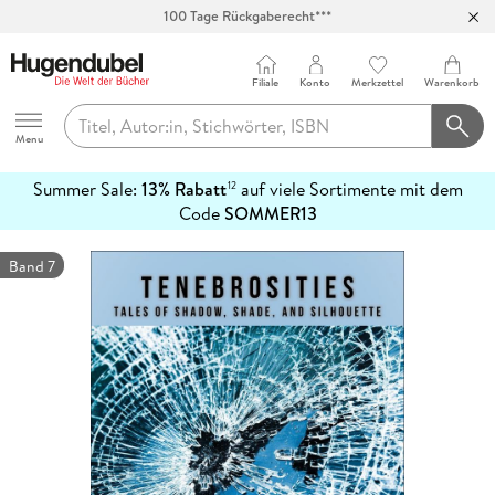
100 Tage Rückgaberecht***
Abholung in über 100 Filialen
Filiale
Konto
Merkzettel
Warenkorb
Hugendubel
Menu
Summer Sale:
13% Rabatt
auf viele Sortimente mit dem
12
mehr
Code
SOMMER13
erfahren
Band 7