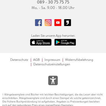
089 - 30 75 75 75
Mo. - Sa. 9.00 - 18.00 Uhr
Laden Sie unsere App herunter.
Datenschutz
AGB
Impressum
Widerrufsbelehrung
Datenschutzeinstellungen
Mängelexemplare sind Bücher mit leichten Beschädigungen, die das Lesen aber nicht
1
einschränken. Mängelexemplare sind durch einen Stempel als solche gekennzeichnet.
Die frühere Buchpreisbindung ist aufgehoben. Angaben zu Preissenkungen beziehen
sich auf den gebundenen Preis eines mangelfreien Exemplars.