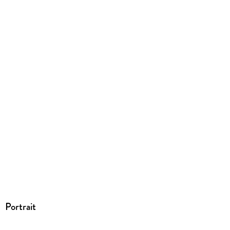
ISBN
9781952198236
Portrait