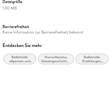
Dateigröße
1,00 MB
Reihe
Tenebrosities, 7
Barrierefreiheit
Autor/Autorin
Keine Information zur Barrierefreiheit bekannt
Deanna Knippling
Verlag/Hersteller
Entdecken Sie mehr
Wonderland Press
Belletristik:
Horrorliteratur,
Belletristik:
Kopierschutz
allgemein und
Geistergeschichten
Erzählungen,
mit Adobe-DRM-Kopierschutz
literarisch, nicht
und
Kurzgeschichten,
nach Genre
Übernatürliches
Short Stories
Family Sharing
Ja
Produktart
EBOOK
Dateiformat
EPUB