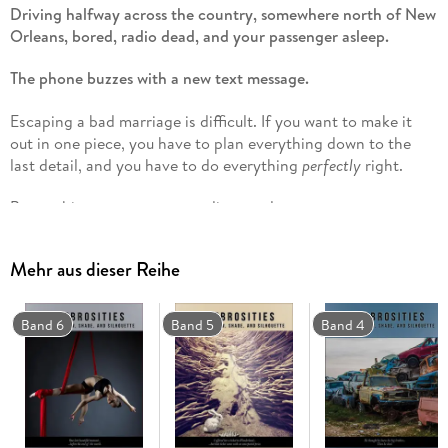
Driving halfway across the country, somewhere north of New
Orleans, bored, radio dead, and your passenger asleep.
The phone buzzes with a new text message.
Escaping a bad marriage is difficult. If you want to make it
out in one piece, you have to plan everything down to the
last detail, and you have to do everything
perfectly
right.
But nothing ever goes according to plan.
What if the reason that things don't go according to plan is
Mehr aus dieser Reihe
you?
You know you shouldn't check your phone while you're
Band 6
Band 5
Band 4
driving.
But sometimes you do.
Check your status now with this dark tale of biological horror!