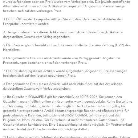
wurde aufgehoben oder der Preis wurde vom Verlag gesenkt. Die jeweils zutreffende
Alternative wird Ihnen auf der Artikelseite dargestellt. Angaben zu Preissenkungen
beziehen sich auf den vorherigen Preis.
Durch Öffnen der Leseprobe willigen Sie ein, dass Daten an den Anbieter der
3
Leseprobe übermittelt werden.
Der gebundene Preis dieses Artikels wird nach Ablauf des auf der Artikelseite
4
dargestellten Datums vom Verlag angehoben.
Der Preisvergleich bezieht sich auf die unverbindliche Preisempfehlung (UVP) des
5
Herstellers.
Der gebundene Preis dieses Artikels wurde vom Verlag gesenkt. Angaben zu
6
Preissenkungen beziehen sich auf den vorherigen Preis.
Die Preisbindung dieses Artikels wurde aufgehoben. Angaben zu Preissenkungen
7
beziehen sich auf den letzten gebundenen Preis.
Der gebundene Preis dieses Artikels wird nach Ablauf des auf der Artikelseite
8
dargestellten Datums vom Verlag angehoben.
Ihr Gutschein SOMMER13 gilt bis einschließlich 10.08.2026. Sie können den
12
Gutschein ausschließlich online einlösen unter www.hugendubel.de. Keine Bestellung
zur Abholung mit Zahlung in der Filiale möglich. Der Gutschein ist nicht gültig für
gesetzlich preisgebundene Artikel (deutschsprachige Bücher und eBooks) sowie für
preisgebundene Kalender, tolino shine (4016621130466), tolino select und das
Hugendubel Hörbuch Abo. Der Gutschein ist nicht mit anderen Gutscheinen und
Geschenkkarten kombinierbar. Eine Barauszahlung ist nicht möglich. Ein Weiterverkauf
und der Handel des Gutscheincodes sind nicht gestattet.
Leider können wir die Echtheit der Kundenbewertung aufgrund der großen Zahl an
15