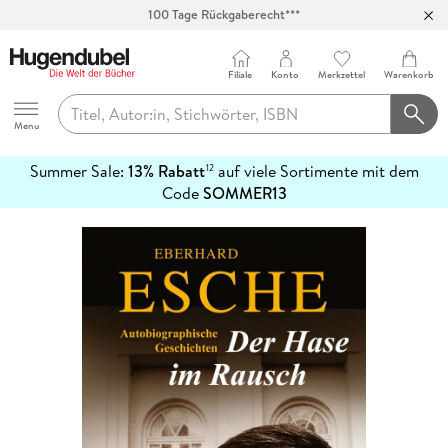
100 Tage Rückgaberecht***
Abholung in über 100 Filialen
Filiale
Konto
Merkzettel
Warenkorb
Hugendubel
Menu
Summer Sale:
13% Rabatt
auf viele Sortimente mit dem
12
mehr
Code
SOMMER13
erfahren