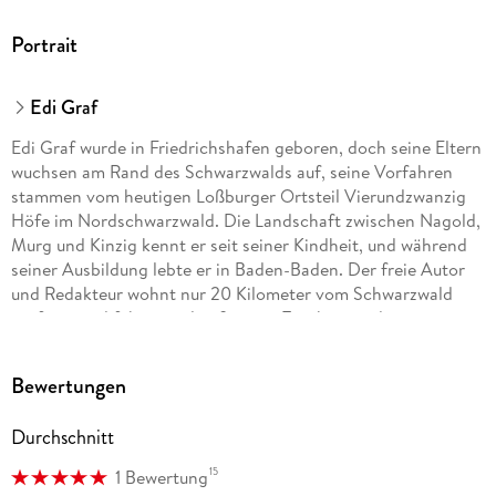
Portrait
Edi Graf
Edi Graf wurde in Friedrichshafen geboren, doch seine Eltern
wuchsen am Rand des Schwarzwalds auf, seine Vorfahren
stammen vom heutigen Loßburger Ortsteil Vierundzwanzig
Höfe im Nordschwarzwald. Die Landschaft zwischen Nagold,
Murg und Kinzig kennt er seit seiner Kindheit, und während
seiner Ausbildung lebte er in Baden-Baden. Der freie Autor
und Redakteur wohnt nur 20 Kilometer vom Schwarzwald
entfernt und fährt regelmäßig zum Tauchen an den
Schluchsee, zum Erholen nach Elzach und zum Wohlfühlen
nach Menzenschwand.
Bewertungen
Durchschnitt
15
1 Bewertung