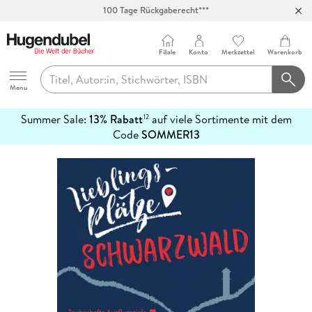
100 Tage Rückgaberecht***
Abholung in über 100 Filialen
Filiale
Konto
Merkzettel
Warenkorb
Hugendubel
Menu
Summer Sale:
13% Rabatt
auf viele Sortimente mit dem
12
mehr
Code
SOMMER13
erfahren