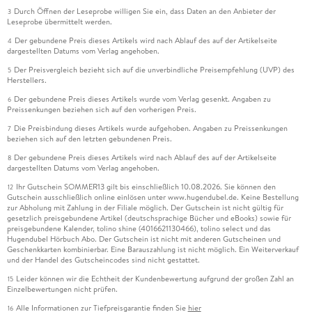
Durch Öffnen der Leseprobe willigen Sie ein, dass Daten an den Anbieter der
3
Leseprobe übermittelt werden.
Der gebundene Preis dieses Artikels wird nach Ablauf des auf der Artikelseite
4
dargestellten Datums vom Verlag angehoben.
Der Preisvergleich bezieht sich auf die unverbindliche Preisempfehlung (UVP) des
5
Herstellers.
Der gebundene Preis dieses Artikels wurde vom Verlag gesenkt. Angaben zu
6
Preissenkungen beziehen sich auf den vorherigen Preis.
Die Preisbindung dieses Artikels wurde aufgehoben. Angaben zu Preissenkungen
7
beziehen sich auf den letzten gebundenen Preis.
Der gebundene Preis dieses Artikels wird nach Ablauf des auf der Artikelseite
8
dargestellten Datums vom Verlag angehoben.
Ihr Gutschein SOMMER13 gilt bis einschließlich 10.08.2026. Sie können den
12
Gutschein ausschließlich online einlösen unter www.hugendubel.de. Keine Bestellung
zur Abholung mit Zahlung in der Filiale möglich. Der Gutschein ist nicht gültig für
gesetzlich preisgebundene Artikel (deutschsprachige Bücher und eBooks) sowie für
preisgebundene Kalender, tolino shine (4016621130466), tolino select und das
Hugendubel Hörbuch Abo. Der Gutschein ist nicht mit anderen Gutscheinen und
Geschenkkarten kombinierbar. Eine Barauszahlung ist nicht möglich. Ein Weiterverkauf
und der Handel des Gutscheincodes sind nicht gestattet.
Leider können wir die Echtheit der Kundenbewertung aufgrund der großen Zahl an
15
Einzelbewertungen nicht prüfen.
Alle Informationen zur Tiefpreisgarantie finden Sie
hier
16