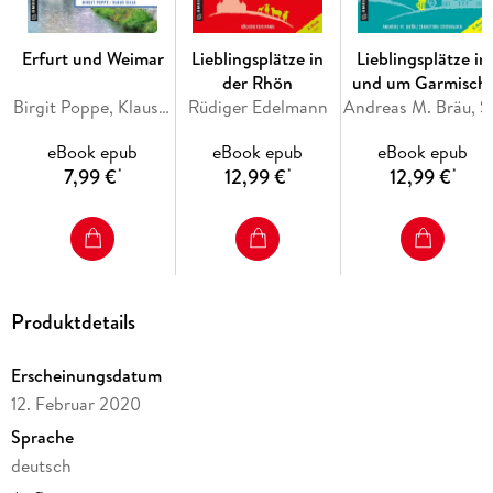
Erfurt und Weimar
Lieblingsplätze in
Lieblingsplätze in
der Rhön
und um Garmisch
Birgit Poppe, Klaus Silla
Rüdiger Edelmann
Partenkirchen
Andreas M. 
eBook epub
eBook epub
eBook epub
7,99 €
12,99 €
12,99 €
*
*
*
Produktdetails
Erscheinungsdatum
12. Februar 2020
Sprache
deutsch