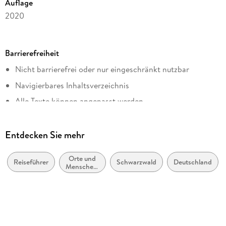
Auflage
2020
Ausgabe
Überarbeitet
Barrierefreiheit
Seitenanzahl
Nicht barrierefrei oder nur eingeschränkt nutzbar
192
Navigierbares Inhaltsverzeichnis
Reihe
Lieblingsplätze im GMEINER-Verlag
Alle Texte können angepasst werden
Autor/Autorin
Edi Graf
Entdecken Sie mehr
Verlag/Hersteller
Gmeiner Verlag eBooks
Orte und
Reiseführer
Schwarzwald
Deutschland
Menschen:
Kopierschutz
Sachbuch,
Bildbände
ohne Kopierschutz
Family Sharing
Ja