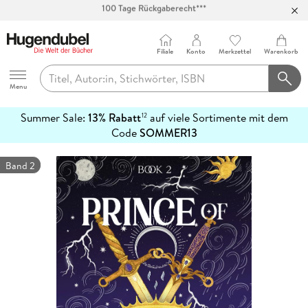
Abholung in über 100 Filialen
Filiale
Konto
Merkzettel
Warenkorb
Hugendubel
Menu
Summer Sale:
13% Rabatt
auf viele Sortimente mit dem
12
mehr
Code
SOMMER13
erfahren
Band 2