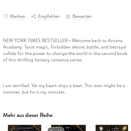
Merken
Empfehlen
Bewerten
NEW YORK TIMES BESTSELLER • Welcome back to Arcana
Academy. Tarot magic, forbidden desire, battle, and betrayal
collide for the power to change the world in the second book
I am terrified. Yet my heart skips a beat. This man might be a
Mehr aus dieser Reihe
Clara Graysword is Oricalis's most wanted. Hunted and
cornered, not even her mastery of tarot can save her this
time . . . until the mysterious Worldkeepers appear. This