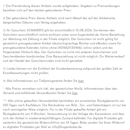
Die Preisbindung dieses Artikels wurde aufgehoben. Angaben zu Preissenkungen
7
beziehen sich auf den letzten gebundenen Preis.
Der gebundene Preis dieses Artikels wird nach Ablauf des auf der Artikelseite
8
dargestellten Datums vom Verlag angehoben.
Ihr Gutschein SOMMER13 gilt bis einschließlich 10.08.2026. Sie können den
12
Gutschein ausschließlich online einlösen unter www.hugendubel.de. Keine Bestellung
zur Abholung mit Zahlung in der Filiale möglich. Der Gutschein ist nicht gültig für
gesetzlich preisgebundene Artikel (deutschsprachige Bücher und eBooks) sowie für
preisgebundene Kalender, tolino shine (4016621130466), tolino select und das
Hugendubel Hörbuch Abo. Der Gutschein ist nicht mit anderen Gutscheinen und
Geschenkkarten kombinierbar. Eine Barauszahlung ist nicht möglich. Ein Weiterverkauf
und der Handel des Gutscheincodes sind nicht gestattet.
Leider können wir die Echtheit der Kundenbewertung aufgrund der großen Zahl an
15
Einzelbewertungen nicht prüfen.
Alle Informationen zur Tiefpreisgarantie finden Sie
hier
16
Alle Preise verstehen sich inkl. der gesetzlichen MwSt. Informationen über den
*
Versand und anfallende Versandkosten finden Sie
hier
Alle online gekauften Versandartikel beinhalten ein erweitertes Rückgaberecht von
***
100 Tagen nach Kaufdatum. Die Rücknahme von Bild-, Ton- und Datenträgern ist nur bei
noch versiegelter Ware möglich. Für in der Filiale gekaufte Artikel gilt ein
Rückgaberecht von 4 Wochen. Voraussetzung ist die Vorlage des Kassenbons und dass
sich der Artikel in wiederverkaufsfähigem Zustand befindet. Für digitale Produkte gilt
weiterhin die gesetzliche Widerrufsfrist von 14 Tagen. Bitte senden Sie Ihren Widerruf
zu digitalen Produkten per Mail an info@hugendubel.de.