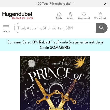
100 Tage Rückgaberecht***
Abholung in über 100 Filialen
Filiale
Konto
Merkzettel
Warenkorb
Hugendubel
Menu
Summer Sale:
13% Rabatt
auf viele Sortimente mit dem
12
mehr
Code
SOMMER13
erfahren