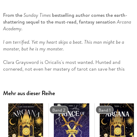
From the
Sunday Times
bestselling author comes the earth-
shattering sequel to the must-read, fantasy sensation
Arcana
Academy.
I am terrified. Yet my heart skips a beat. This man might be a
monster, but he is my monster.
Clara Graysword is Oricalis's most wanted. Hunted and
cornered, not even her mastery of tarot can save her this
time . . . until the mysterious Worldkeepers appear. This
secretive order may hold the key to changing Clara's fate. If
she dares to trust them.
Mehr aus dieser Reihe
But the most dangerous alliance of all is one she's already
deeply ensnared within: Prince Kaelis.
Band 2
Band 1
Kaelis, second-born prince of Oricalis and headmaster of
Arcana Academy, is the one man she can't escape - maybe
she doesn't
want
to escape. Ruthless, dangerous, and bound