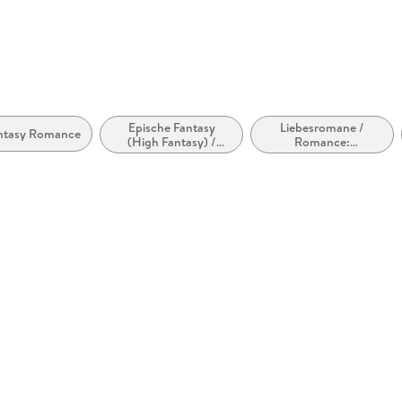
Epische Fantasy
Liebesromane /
ntasy Romance
(High Fantasy) /
Romance:
Heroische Fantasy
Romantasy,
paranormal