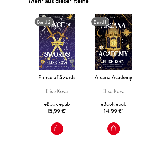
Mehr aus dieser Reihe
Band 2
Band 1
Prince of Swords
Arcana Academy
Elise Kova
Elise Kova
eBook epub
eBook epub
15,99 €
14,99 €
*
*