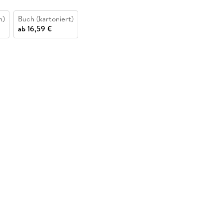
n)
Buch (kartoniert)
ab
16,59 €