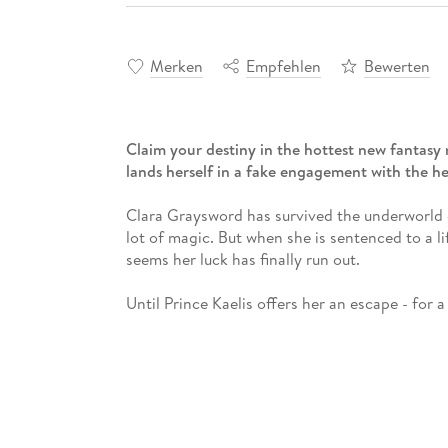
Merken
Empfehlen
Bewerten
Claim your destiny in the hottest new fantasy 
lands herself in a fake engagement with the 
Clara Graysword has survived the underworld o
lot of magic. But when she is sentenced to a life
seems her luck has finally run out.
Until Prince Kaelis offers her an escape - for a
In exchange for her life, Clara must pose as Ka
Academy. There, she and Kaelis will conspire t
bring his tyrannical rule to an end.
Clara soon discovers that the prince she swor