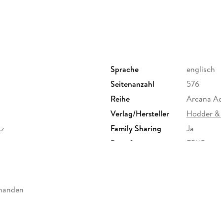
Sprache
englisch
Seitenanzahl
576
Reihe
Arcana A
Verlag/Hersteller
Hodder &
tz
Family Sharing
Ja
Dateiformat
EPUB
rhanden