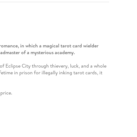
romance, in which a magical tarot card wielder
headmaster of a mysterious academy.
f Eclipse City through thievery, luck, and a whole
time in prison for illegally inking tarot cards, it
 price.
elis' bride-to-be and a student of the elite Arcana
o steal a powerful card from the king and use it to
e to hate may not be what he seems. But can she