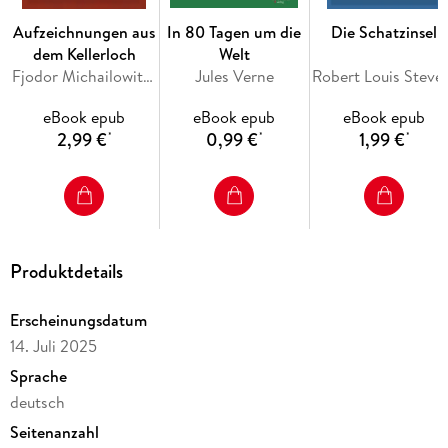
Menschen, die Bedeutung von Mitgefühl und einer moralisch
richtigen Lebensweise. Er stellt die Frage, ob ein Mensch mit
Aufzeichnungen aus
In 80 Tagen um die
Die Schatzinsel
einer reinen Seele in einer korrupten Welt bestehen kann.
dem Kellerloch
Welt
Fjodor Michailowitsch Dostojewski
Jules Verne
Robert Loui
eBook epub
eBook epub
eBook epub
Ein zeitloses Meisterwerk über das Streben nach der eigenen
2,99 €
0,99 €
1,99 €
*
*
*
Identität.
Dostojewski bei nexx classics - WELTLITERATUR NEU
INSPIRIERT
Produktdetails
Erscheinungsdatum
14. Juli 2025
Sprache
deutsch
Seitenanzahl