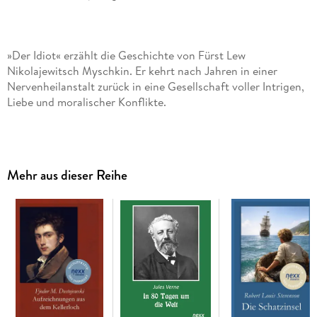
»Der Idiot« erzählt die Geschichte von Fürst Lew
Nikolajewitsch Myschkin. Er kehrt nach Jahren in einer
Nervenheilanstalt zurück in eine Gesellschaft voller Intrigen,
Liebe und moralischer Konflikte.
Naiv, ehrlich und aufrichtig wird er ein »Idiot« - im Sinne
Mehr aus dieser Reihe
eines Menschen, der mit einer reinen, unvoreingenommenen
Seele ausgestattet ist und von seinen Mitmenschen
ausgenutzt wird. Seine Unschuld bringt ihn in Konflikt mit
einer Gesellschaft, die von Egoismus, Gier und Korruption
geprägt ist.
Dostojewski beschreibt hier die Natur der guten und bösen