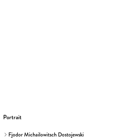
EPUB
ISBN
9783958707498
Portrait
Fjodor Michailowitsch Dostojewski