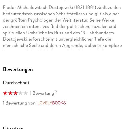
Fjodor Michailowitsch Dostojewski (1821-1881) zählt zu den
bedeutendsten russischen Schriftstellern und gilt als einer
der größten Psychologen der Weltliteratur. Seine Werke
zeichnen ein intensives Bild der politischen, sozialen und
spirituellen Umbrüche im Russland des 19. Jahrhunderts.
Dostojewski erforschte mit unvergleichlicher Tiefe die
menschliche Seele und deren Abgründe, wobei er komplexe
Fragen nach Schuld, Freiheit und dem Sinn des Lebens
aufwarf.
Bewertungen
Zu seinen berühmtesten Werken zählen »Schuld und Sühne«,
»Der Idiot«, »Die Brüder Karamasow« und »Aufzeichnungen
Durchschnitt
aus dem Kellerloch«. Dostojewskis literarisches Schaffen
beeinflusst bis heute zahlreiche Schriftsteller und Denker.
15
1 Bewertung
1 Bewertung
von
LovelyBooks