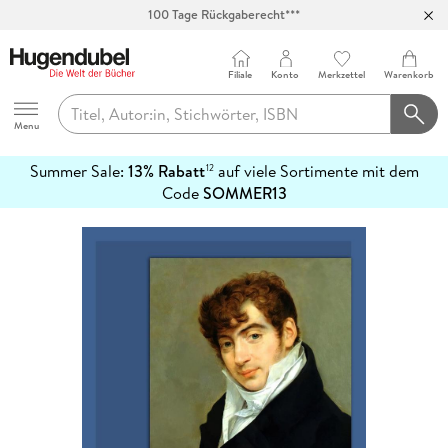
100 Tage Rückgaberecht***
Abholung in über 100 Filialen
Filiale
Konto
Merkzettel
Warenkorb
Hugendubel
Menu
Summer Sale:
13% Rabatt
auf viele Sortimente mit dem
12
mehr
Code
SOMMER13
erfahren