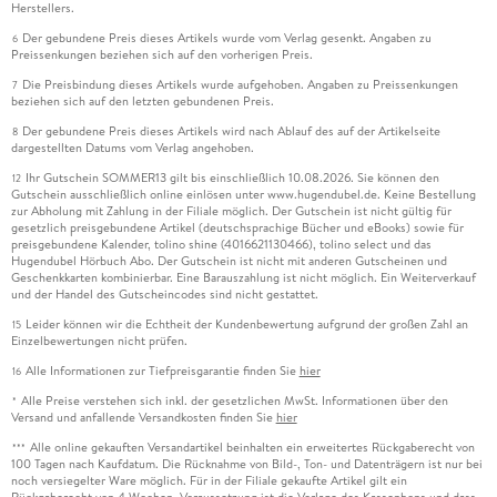
Herstellers.
Der gebundene Preis dieses Artikels wurde vom Verlag gesenkt. Angaben zu
6
Preissenkungen beziehen sich auf den vorherigen Preis.
Die Preisbindung dieses Artikels wurde aufgehoben. Angaben zu Preissenkungen
7
beziehen sich auf den letzten gebundenen Preis.
Der gebundene Preis dieses Artikels wird nach Ablauf des auf der Artikelseite
8
dargestellten Datums vom Verlag angehoben.
Ihr Gutschein SOMMER13 gilt bis einschließlich 10.08.2026. Sie können den
12
Gutschein ausschließlich online einlösen unter www.hugendubel.de. Keine Bestellung
zur Abholung mit Zahlung in der Filiale möglich. Der Gutschein ist nicht gültig für
gesetzlich preisgebundene Artikel (deutschsprachige Bücher und eBooks) sowie für
preisgebundene Kalender, tolino shine (4016621130466), tolino select und das
Hugendubel Hörbuch Abo. Der Gutschein ist nicht mit anderen Gutscheinen und
Geschenkkarten kombinierbar. Eine Barauszahlung ist nicht möglich. Ein Weiterverkauf
und der Handel des Gutscheincodes sind nicht gestattet.
Leider können wir die Echtheit der Kundenbewertung aufgrund der großen Zahl an
15
Einzelbewertungen nicht prüfen.
Alle Informationen zur Tiefpreisgarantie finden Sie
hier
16
Alle Preise verstehen sich inkl. der gesetzlichen MwSt. Informationen über den
*
Versand und anfallende Versandkosten finden Sie
hier
Alle online gekauften Versandartikel beinhalten ein erweitertes Rückgaberecht von
***
100 Tagen nach Kaufdatum. Die Rücknahme von Bild-, Ton- und Datenträgern ist nur bei
noch versiegelter Ware möglich. Für in der Filiale gekaufte Artikel gilt ein
Rückgaberecht von 4 Wochen. Voraussetzung ist die Vorlage des Kassenbons und dass