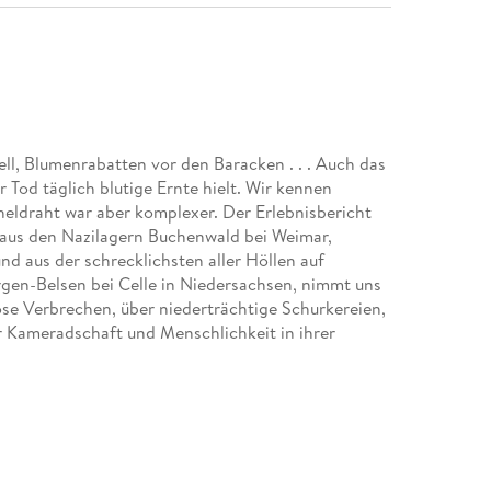
ell, Blumenrabatten vor den Baracken . . . Auch das
 Tod täglich blutige Ernte hielt. Wir kennen
cheldraht war aber komplexer. Der Erlebnisbericht
w aus den Nazilagern Buchenwald bei Weimar,
nd aus der schrecklichsten aller Höllen auf
en-Belsen bei Celle in Niedersachsen, nimmt uns
e Verbrechen, über niederträchtige Schurkereien,
r Kameradschaft und Menschlichkeit in ihrer
chen DDR jahrzehntelang verhindert, teilt den Alltag
s berühmten Philologen Victor Klemperer von