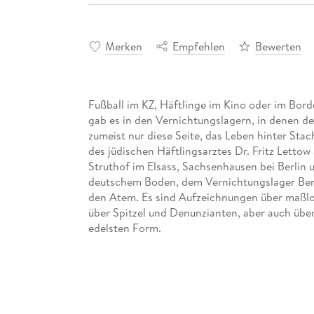
Merken
Empfehlen
Bewerten
Fußball im KZ, Häftlinge im Kino oder im Bord
gab es in den Vernichtungslagern, in denen der
zumeist nur diese Seite, das Leben hinter Sta
des jüdischen Häftlingsarztes Dr. Fritz Letto
Struthof im Elsass, Sachsenhausen bei Berlin u
deutschem Boden, dem Vernichtungslager Berg
den Atem. Es sind Aufzeichnungen über maßlos
über Spitzel und Denunzianten, aber auch übe
Das Buch, in der allzu einseitig antifaschistis
Wenn die Aufsehen erregenden Tagebücher de