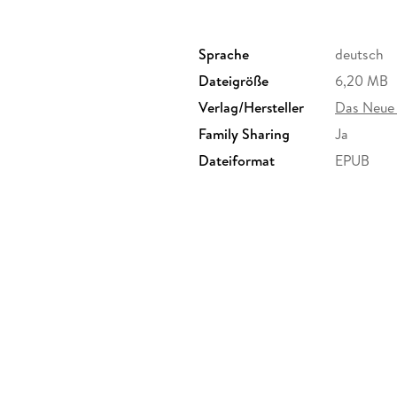
einem in der Freiheit Gefangenen geschrieben 
besonderer Sicht erhellen: Die Aufzeichnunge
dazu. Sie vermitteln bisher nie gehörte Informa
Sprache
deutsch
Freiheit existierenden Gefangenen, der, von k
Dateigröße
6,20 MB
Lebzeiten durchleiden musste.
Verlag/Hersteller
Das Neue 
Family Sharing
Ja
Dateiformat
EPUB