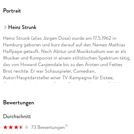
Portrait
Heinz Strunk
Heinz Strunk (alias Jürgen Dose) wurde am 17.5.1962 in
Hamburg geboren und kurz darauf auf den Namen Mathias
Halfpape getauft. Nach Abitur und Musikstudium war er als
Musiker und Komponist in einem stilistischen Spektrum tätig,
das von Howard Carpendale bis zu den Ärzten und Fettes
Brot reichte. Er war Schauspieler, Comedian,
Autor/Hauptdarsteller einer TV-Kampagne für Eistee,
Gründungsmitglied von Studio Braun und hatte auf VIVA eine
eigene Show namens Fleischmann. Über sein letztes Album
"Einz" schrieb der Rezensent der Titanic, es enthalte "das
Bewertungen
Kaputteste, Krankeste und freilich auch Komischste, was ich
seit langem gehört habe". "Fleisch ist mein Gemüse" ist ein
Durchschnitt
Erinnerungsbuch aus dem Schattenreich der Tanzmusik: ohne
Drogen, ohne Sex, stattdessen mit den größten Hits der
15
73 Bewertungen
70er, 80er und 90er Jahre.