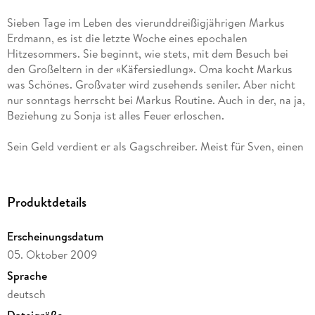
Sieben Tage im Leben des vierunddreißigjährigen Markus
Erdmann, es ist die letzte Woche eines epochalen
Hitzesommers. Sie beginnt, wie stets, mit dem Besuch bei
den Großeltern in der «Käfersiedlung». Oma kocht Markus
was Schönes. Großvater wird zusehends seniler. Aber nicht
nur sonntags herrscht bei Markus Routine. Auch in der, na ja,
Beziehung zu Sonja ist alles Feuer erloschen.
Sein Geld verdient er als Gagschreiber. Meist für Sven, einen
Comedian, der auch schon bessere Tage gesehen hat. Markus
soll es richten, denn so gut Sven auf der Bühne ist, Humor
hat er keinen. Dafür Erfolg bei den Frauen, aber das bedeutet
Produktdetails
ihm nicht viel. Markus auch nicht, aber der hat ja auch keinen
Erfolg. Dann trifft Markus im Zug Janne. Die ist mit ihm zur
Erscheinungsdatum
Schule gegangen und spielt in einer ganz anderen Liga.
05. Oktober 2009
Trotzdem scheint sie sich für ihn zu interessieren. Kann sie
Markus aus diesem ganzen Elend erlösen? Oder kommt
Sprache
Rettung eher von Onkel Friedrich, dem legendären
deutsch
Kaffeekoster aus dem Hamburger Freihafen, den sie "die
Dateigröße