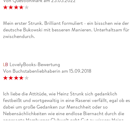
Von QuestionMark
am
25.05.2022
Mein erster Strunk. Brilliant formuliert - ein bisschen wie der
deutsche Bukowski mit besseren Manieren. Unterhaltsam für
zwischendurch.
LovelyBooks-Bewertung
Von Buchstabenliebhaberin
am
15.09.2018
Ich liebe die Attitüde, wie Heinz Strunk sich gedanklich
festbeißt und wortgewaltig in eine Raserei verfällt, egal ob es
dabei um große Gedanken zur Menschheit oder so
Nebensächlichkeiten wie eine endlose Biernacht durch die
angesagte Hamburger Clubwelt geht.Gut zu wissen: Heinz
Strunk gehört zu Studio Braun, einem Hamburger Trio, das
für seine Telefonsstreiche bekannt ist. "Fleisch ist mein