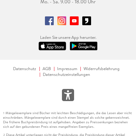
Mo. - Sa. 9.00 - 18.00 Uhr
Laden Sie unsere App herunter.
Datenschutz
AGB
Impressum
Widerrufsbelehrung
Datenschutzeinstellungen
Mängelexemplare sind Bücher mit leichten Beschädigungen, die das Lesen aber nicht
1
einschränken. Mängelexemplare sind durch einen Stempel als solche gekennzeichnet.
Die frühere Buchpreisbindung ist aufgehoben. Angaben zu Preissenkungen beziehen
sich auf den gebundenen Preis eines mangelfreien Exemplars.
Diese Artikel unterliegen nicht der Preisbindung, die Preisbindung dieser Artikel
2