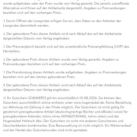
wurde aufgehoben oder der Preis wurde vom Verlag gesenkt. Die jeweils zutreffende
Alternative wird Ihnen auf der Artikelseite dargestellt. Angaben zu Preissenkungen
beziehen sich auf den vorherigen Preis.
Durch Öffnen der Leseprobe willigen Sie ein, dass Daten an den Anbieter der
3
Leseprobe übermittelt werden.
Der gebundene Preis dieses Artikels wird nach Ablauf des auf der Artikelseite
4
dargestellten Datums vom Verlag angehoben.
Der Preisvergleich bezieht sich auf die unverbindliche Preisempfehlung (UVP) des
5
Herstellers.
Der gebundene Preis dieses Artikels wurde vom Verlag gesenkt. Angaben zu
6
Preissenkungen beziehen sich auf den vorherigen Preis.
Die Preisbindung dieses Artikels wurde aufgehoben. Angaben zu Preissenkungen
7
beziehen sich auf den letzten gebundenen Preis.
Der gebundene Preis dieses Artikels wird nach Ablauf des auf der Artikelseite
8
dargestellten Datums vom Verlag angehoben.
Ihr Gutschein SOMMER13 gilt bis einschließlich 10.08.2026. Sie können den
12
Gutschein ausschließlich online einlösen unter www.hugendubel.de. Keine Bestellung
zur Abholung mit Zahlung in der Filiale möglich. Der Gutschein ist nicht gültig für
gesetzlich preisgebundene Artikel (deutschsprachige Bücher und eBooks) sowie für
preisgebundene Kalender, tolino shine (4016621130466), tolino select und das
Hugendubel Hörbuch Abo. Der Gutschein ist nicht mit anderen Gutscheinen und
Geschenkkarten kombinierbar. Eine Barauszahlung ist nicht möglich. Ein Weiterverkauf
und der Handel des Gutscheincodes sind nicht gestattet.