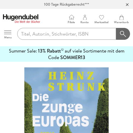
100 Tage Rückgaberecht***
Abholung in über 100 Filialen
Filiale
Konto
Merkzettel
Warenkorb
Hugendubel
Menu
Summer Sale:
13% Rabatt
auf viele Sortimente mit dem
12
mehr
Code
SOMMER13
erfahren