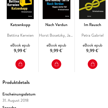
Kappe, entlastende Informationen liefern zu können. Dessen
Ermittlungsarbeit gestaltet sich schwierig, denn sie steht
unter dem Druck der Presseberichterstattung, die ihr Urteil
über den bekannten Schauspieler bereits gefällt hat: Er sei
der Mörder von Monika Mönningsee . . .
Katzenkopp
Nach Verdun
Im Rausch
Bettina Kerwien
Horst Bosetzky, Jan Eik
Petra Gabriel
eBook epub
eBook epub
eBook epub
9,99 €
9,99 €
9,99 €
*
*
*
Produktdetails
Erscheinungsdatum
31. August 2018
Sprache