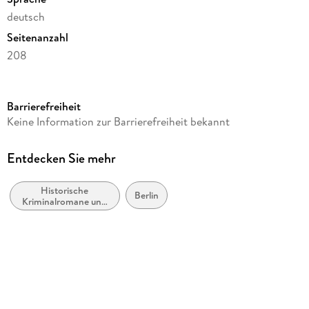
deutsch
Seitenanzahl
208
Dateigröße
0,41 MB
Barrierefreiheit
Reihe
Keine Information zur Barrierefreiheit bekannt
Es geschah in Berlin...
Autor/Autorin
Entdecken Sie mehr
Horst Bosetzky, Uwe Schimunek
Historische
Verlag/Hersteller
Berlin
Kriminalromane und
Jaron Verlag
Mystery
Kopierschutz
ohne Kopierschutz
Family Sharing
Ja
Produktart