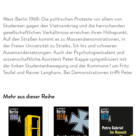
West-Berlin 1968: Die politischen Proteste vor allem von
Studenten gegen den Vietnamkrieg und die herrschenden
gesellschaftlichen Verhältnisse erreichen ihren Höhepunkt.
Auf den Straßen kommt es zu Massendemonstrationen, in
der Freien Universität zu Streiks, Sit-Ins und schweren
Auseinandersetzungen. Auch der Psychologiestudent und
wissenschaftliche Assistent Peter Kappe sympathisiert mit
der linken Studentenbewegung und der Kommune I um Fritz
Teufel und Rainer Langhans. Bei Demonstrationen trifft Peter
immer wieder auf den populären Schauspieler und Sänger
Kurt Kannenhenkel. Als der eines Tages unter Verdacht gerät,
die Prostituierte Monika Mönningsee in ihrer Wohnung
Mehr aus dieser Reihe
erstickt zu haben, leitet die Presse eine regelrechte Hetzjagd
auf den linksintellektuellen Künstler ein. Doch Kannenhenkel
bestreitet die Tat vehement. Peter, der von der Unschuld des
Gesinnungsgenossen überzeugt ist, beginnt heimlich mit
Recherchen, um seinem Vater, dem mit dem Fall
Kannenhenkel betrauten Kriminaloberkommissar Otto