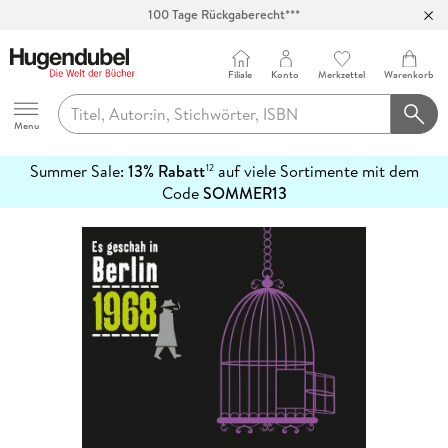
100 Tage Rückgaberecht***
Abholung in über 100 Filialen
Filiale
Konto
Merkzettel
Warenkorb
Hugendubel
Menu
Summer Sale:
13% Rabatt
auf viele Sortimente mit dem
12
mehr
Code
SOMMER13
erfahren