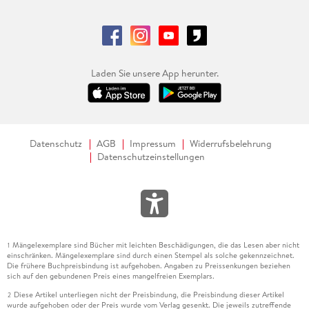
Laden Sie unsere App herunter.
Datenschutz
AGB
Impressum
Widerrufsbelehrung
Datenschutzeinstellungen
Mängelexemplare sind Bücher mit leichten Beschädigungen, die das Lesen aber nicht
1
einschränken. Mängelexemplare sind durch einen Stempel als solche gekennzeichnet.
Die frühere Buchpreisbindung ist aufgehoben. Angaben zu Preissenkungen beziehen
sich auf den gebundenen Preis eines mangelfreien Exemplars.
Diese Artikel unterliegen nicht der Preisbindung, die Preisbindung dieser Artikel
2
wurde aufgehoben oder der Preis wurde vom Verlag gesenkt. Die jeweils zutreffende