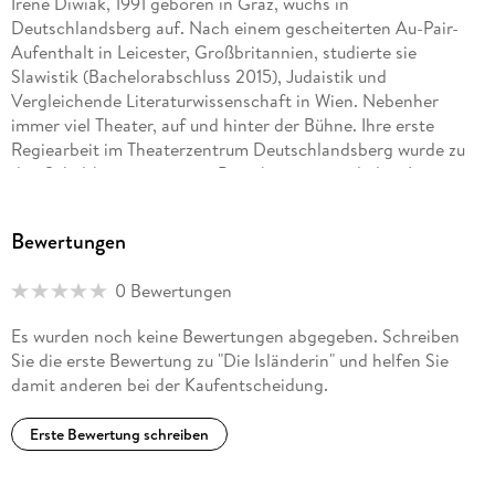
Irene Diwiak, 1991 geboren in Graz, wuchs in
Deutschlandsberg auf. Nach einem gescheiterten Au-Pair-
Aufenthalt in Leicester, Großbritannien, studierte sie
Slawistik (Bachelorabschluss 2015), Judaistik und
Vergleichende Literaturwissenschaft in Wien. Nebenher
immer viel Theater, auf und hinter der Bühne. Ihre erste
Regiearbeit im Theaterzentrum Deutschlandsberg wurde zu
den Schultheatertagen ins Burgtheater eingeladen. Irene
Diwiak schreibt Drama und Prosa und hat seit ihrer Kindheit
einige Literaturpreise eingeheimst (Literaturwettbewerb des
Bewertungen
Forum Land Niederösterreich (2014), Jurypreis beim
Autorenwettbewerb der Nibelungen-Festspiele Worms
0 Bewertungen
(2015), eine Uraufführung des Siegerstückes fand 2016 im
Rahmen der Nibelungen-Festspiele im Lincoln-Theater in
Es wurden noch keine Bewertungen abgegeben. Schreiben
Worms statt.)
Sie die erste Bewertung zu "Die Isländerin" und helfen Sie
damit anderen bei der Kaufentscheidung.
Erste Bewertung schreiben