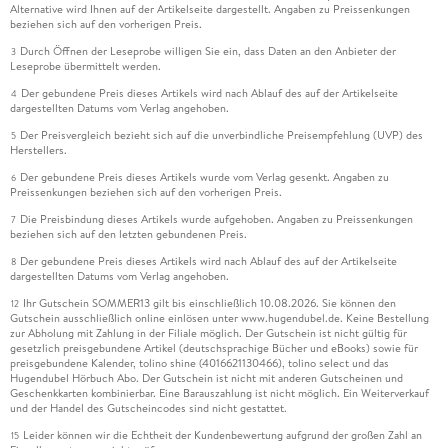
Alternative wird Ihnen auf der Artikelseite dargestellt. Angaben zu Preissenkungen
beziehen sich auf den vorherigen Preis.
Durch Öffnen der Leseprobe willigen Sie ein, dass Daten an den Anbieter der
3
Leseprobe übermittelt werden.
Der gebundene Preis dieses Artikels wird nach Ablauf des auf der Artikelseite
4
dargestellten Datums vom Verlag angehoben.
Der Preisvergleich bezieht sich auf die unverbindliche Preisempfehlung (UVP) des
5
Herstellers.
Der gebundene Preis dieses Artikels wurde vom Verlag gesenkt. Angaben zu
6
Preissenkungen beziehen sich auf den vorherigen Preis.
Die Preisbindung dieses Artikels wurde aufgehoben. Angaben zu Preissenkungen
7
beziehen sich auf den letzten gebundenen Preis.
Der gebundene Preis dieses Artikels wird nach Ablauf des auf der Artikelseite
8
dargestellten Datums vom Verlag angehoben.
Ihr Gutschein SOMMER13 gilt bis einschließlich 10.08.2026. Sie können den
12
Gutschein ausschließlich online einlösen unter www.hugendubel.de. Keine Bestellung
zur Abholung mit Zahlung in der Filiale möglich. Der Gutschein ist nicht gültig für
gesetzlich preisgebundene Artikel (deutschsprachige Bücher und eBooks) sowie für
preisgebundene Kalender, tolino shine (4016621130466), tolino select und das
Hugendubel Hörbuch Abo. Der Gutschein ist nicht mit anderen Gutscheinen und
Geschenkkarten kombinierbar. Eine Barauszahlung ist nicht möglich. Ein Weiterverkauf
und der Handel des Gutscheincodes sind nicht gestattet.
Leider können wir die Echtheit der Kundenbewertung aufgrund der großen Zahl an
15