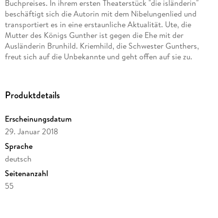
Buchpreises. In ihrem ersten Theaterstück "die isländerin"
beschäftigt sich die Autorin mit dem Nibelungenlied und
transportiert es in eine erstaunliche Aktualität. Ute, die
Mutter des Königs Gunther ist gegen die Ehe mit der
Ausländerin Brunhild. Kriemhild, die Schwester Gunthers,
freut sich auf die Unbekannte und geht offen auf sie zu.
Willkommens-Kultur versus Ablehnung? Oder ein
Generationenkonflikt, modern interpretiert? Geschickt zeigt
Irene Diwiak in ihrem Stück auf, wie die weibliche Variante
Produktdetails
des blutrünstigen Dramas aussieht. Die Überraschung steckt
im Schluss.
Erscheinungsdatum
29. Januar 2018
Sprache
deutsch
Seitenanzahl
55
Dateigröße
0,43 MB