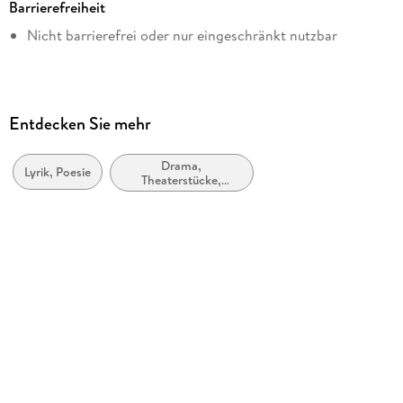
Barrierefreiheit
Altersempfehlung
Nicht barrierefrei oder nur eingeschränkt nutzbar
von 18 bis 99 Jahren
Autor/Autorin
Irene Diwiak
Verlag/Hersteller
Entdecken Sie mehr
epubli
Drama,
Kopierschutz
Lyrik, Poesie
Theaterstücke,
mit Wasserzeichen versehen
Drehbücher
Family Sharing
Ja
Produktart
EBOOK
Dateiformat
EPUB
ISBN
9783745089271