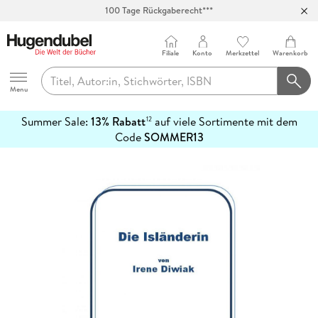
100 Tage Rückgaberecht***
Abholung in über 100 Filialen
Filiale
Konto
Merkzettel
Warenkorb
Hugendubel
Menu
Summer Sale:
13% Rabatt
auf viele Sortimente mit dem
12
mehr
Code
SOMMER13
erfahren