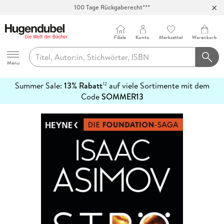
100 Tage Rückgaberecht***
Abholung in über 100 Filialen
Filiale
Konto
Merkzettel
Warenkorb
Hugendubel
Menu
Summer Sale:
13% Rabatt
auf viele Sortimente mit dem
12
mehr
Code
SOMMER13
erfahren