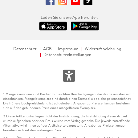
Laden Sie unsere App herunter.
Datenschutz
AGB
Impressum
Widerrufsbelehrung
Datenschutzeinstellungen
Mängelexemplare sind Bücher mit leichten Beschädigungen, die das Lesen aber nicht
1
einschränken. Mängelexemplare sind durch einen Stempel als solche gekennzeichnet.
Die frühere Buchpreisbindung ist aufgehoben. Angaben zu Preissenkungen beziehen
sich auf den gebundenen Preis eines mangelfreien Exemplars.
Diese Artikel unterliegen nicht der Preisbindung, die Preisbindung dieser Artikel
2
wurde aufgehoben oder der Preis wurde vom Verlag gesenkt. Die jeweils zutreffende
Alternative wird Ihnen auf der Artikelseite dargestellt. Angaben zu Preissenkungen
beziehen sich auf den vorherigen Preis.