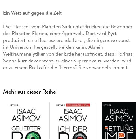
Ein Wettlauf gegen die Zeit
Die "Herren" vom Planeten Sark unterdrücken die Bewohner
des Planeten Florina, einer Agrarwelt. Dort wird Kyrt
produziert, eine fluoreszierende Faser, die nirgendwo sonst
im Universum hergestellt werden kann. Als ein
Weltraumanalytiker von der Erde herausfindet, dass Florinas
Sonne kurz davor steht, zu einer Supernova zu werden, wird
er zu einem Risiko für die "Herren". Sie verwandeln ihn mit
einer Psychosonde in einen hilflosen Idioten und setzen ihn
auf Florina aus. Doch nach einem Jahr kehrt seine Erinnerung
zurück, und er beginnt, sich auf die Suche nach den
Mehr aus dieser Reihe
Ursprüngen seiner scheinbar irrationalen Ängste zu machen .
. .