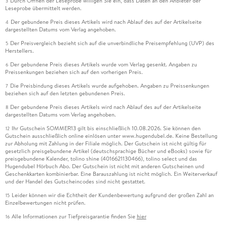
Durch Öffnen der Leseprobe willigen Sie ein, dass Daten an den Anbieter der
3
Leseprobe übermittelt werden.
Der gebundene Preis dieses Artikels wird nach Ablauf des auf der Artikelseite
4
dargestellten Datums vom Verlag angehoben.
Der Preisvergleich bezieht sich auf die unverbindliche Preisempfehlung (UVP) des
5
Herstellers.
Der gebundene Preis dieses Artikels wurde vom Verlag gesenkt. Angaben zu
6
Preissenkungen beziehen sich auf den vorherigen Preis.
Die Preisbindung dieses Artikels wurde aufgehoben. Angaben zu Preissenkungen
7
beziehen sich auf den letzten gebundenen Preis.
Der gebundene Preis dieses Artikels wird nach Ablauf des auf der Artikelseite
8
dargestellten Datums vom Verlag angehoben.
Ihr Gutschein SOMMER13 gilt bis einschließlich 10.08.2026. Sie können den
12
Gutschein ausschließlich online einlösen unter www.hugendubel.de. Keine Bestellung
zur Abholung mit Zahlung in der Filiale möglich. Der Gutschein ist nicht gültig für
gesetzlich preisgebundene Artikel (deutschsprachige Bücher und eBooks) sowie für
preisgebundene Kalender, tolino shine (4016621130466), tolino select und das
Hugendubel Hörbuch Abo. Der Gutschein ist nicht mit anderen Gutscheinen und
Geschenkkarten kombinierbar. Eine Barauszahlung ist nicht möglich. Ein Weiterverkauf
und der Handel des Gutscheincodes sind nicht gestattet.
Leider können wir die Echtheit der Kundenbewertung aufgrund der großen Zahl an
15
Einzelbewertungen nicht prüfen.
Alle Informationen zur Tiefpreisgarantie finden Sie
hier
16