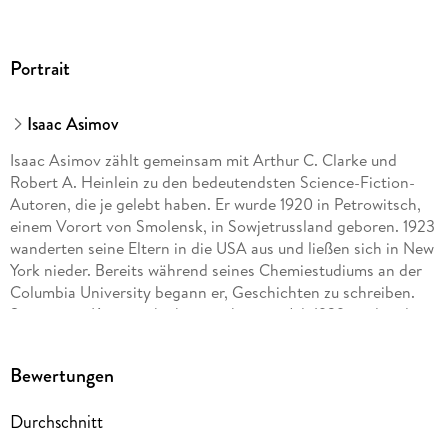
Portrait
Isaac Asimov
Isaac Asimov zählt gemeinsam mit Arthur C. Clarke und
Robert A. Heinlein zu den bedeutendsten Science-Fiction-
Autoren, die je gelebt haben. Er wurde 1920 in Petrowitsch,
einem Vorort von Smolensk, in Sowjetrussland geboren. 1923
wanderten seine Eltern in die USA aus und ließen sich in New
York nieder. Bereits während seines Chemiestudiums an der
Columbia University begann er, Geschichten zu schreiben.
Seine erste Kurzgeschichte erschien im Juli 1939, und in den
folgenden Jahren veröffentlichte er in rascher Folge die
Erzählungen und Romane, die ihn weltberühmt machten: die
Bewertungen
'Foundation'-Erzählungen und die Robotergeschichten, in
denen er die drei Regeln der Robotik formulierte. Beide
Durchschnitt
Serien verband er Jahrzehnte später zu einer großen
'Geschichte der Zukunft'. Neben der Science-Fiction hat