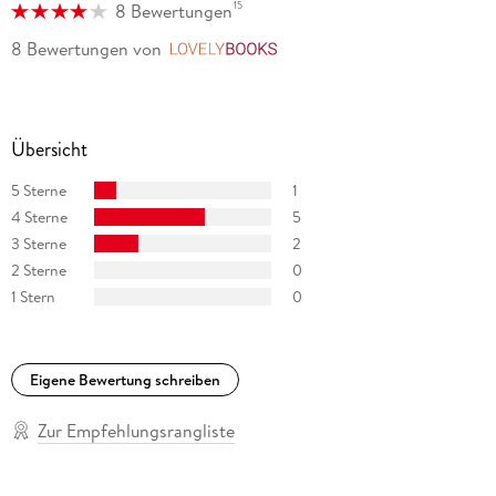
15
8 Bewertungen
Asimov auch zahlreiche populärwissenschaftliche
Sachbücher zu den unterschiedlichsten Themen geschrieben.
8 Bewertungen
von
LovelyBooks
Er starb im April 1992.
Übersicht
5 Sterne
1
4 Sterne
5
3 Sterne
2
2 Sterne
0
1 Stern
0
Eigene Bewertung schreiben
Zur Empfehlungsrangliste