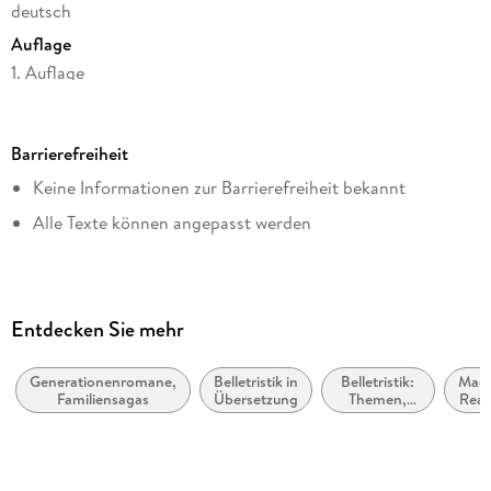
deutsch
Auflage
1. Auflage
Seitenanzahl
885
Barrierefreiheit
Dateigröße
Keine Informationen zur Barrierefreiheit bekannt
1,94 MB
Alle Texte können angepasst werden
Reihe
Suhrkamp Verlag
Autor/Autorin
Isabel Allende
Entdecken Sie mehr
Verlag/Hersteller
Suhrkamp Verlag
Generationenromane,
Belletristik in
Belletristik:
Magi
Familiensagas
Übersetzung
Themen,
Real
Kopierschutz
Stoffe,
Motive:
mit Wasserzeichen versehen
Liebe und
Beziehungen
Family Sharing