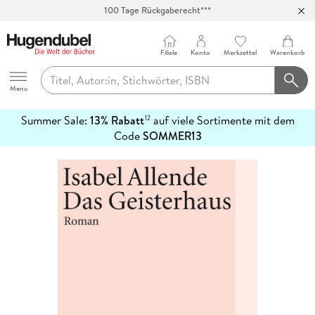
100 Tage Rückgaberecht***
Abholung in über 100 Filialen
Filiale
Konto
Merkzettel
Warenkorb
Hugendubel
Menu
Summer Sale:
13% Rabatt
auf viele Sortimente mit dem
12
mehr
Code
SOMMER13
erfahren