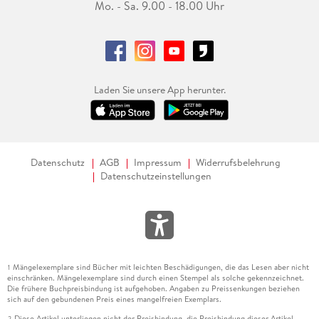
Mo. - Sa. 9.00 - 18.00 Uhr
Laden Sie unsere App herunter.
Datenschutz
AGB
Impressum
Widerrufsbelehrung
Datenschutzeinstellungen
Mängelexemplare sind Bücher mit leichten Beschädigungen, die das Lesen aber nicht
1
einschränken. Mängelexemplare sind durch einen Stempel als solche gekennzeichnet.
Die frühere Buchpreisbindung ist aufgehoben. Angaben zu Preissenkungen beziehen
sich auf den gebundenen Preis eines mangelfreien Exemplars.
Diese Artikel unterliegen nicht der Preisbindung, die Preisbindung dieser Artikel
2