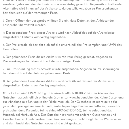
wurde aufgehoben oder der Preis wurde vom Verlag gesenkt. Die jeweils zutreffende
Alternative wird Ihnen auf der Artikelseite dargestellt. Angaben zu Preissenkungen
beziehen sich auf den vorherigen Preis.
Durch Öffnen der Leseprobe willigen Sie ein, dass Daten an den Anbieter der
3
Leseprobe übermittelt werden.
Der gebundene Preis dieses Artikels wird nach Ablauf des auf der Artikelseite
4
dargestellten Datums vom Verlag angehoben.
Der Preisvergleich bezieht sich auf die unverbindliche Preisempfehlung (UVP) des
5
Herstellers.
Der gebundene Preis dieses Artikels wurde vom Verlag gesenkt. Angaben zu
6
Preissenkungen beziehen sich auf den vorherigen Preis.
Die Preisbindung dieses Artikels wurde aufgehoben. Angaben zu Preissenkungen
7
beziehen sich auf den letzten gebundenen Preis.
Der gebundene Preis dieses Artikels wird nach Ablauf des auf der Artikelseite
8
dargestellten Datums vom Verlag angehoben.
Ihr Gutschein SOMMER13 gilt bis einschließlich 10.08.2026. Sie können den
12
Gutschein ausschließlich online einlösen unter www.hugendubel.de. Keine Bestellung
zur Abholung mit Zahlung in der Filiale möglich. Der Gutschein ist nicht gültig für
gesetzlich preisgebundene Artikel (deutschsprachige Bücher und eBooks) sowie für
preisgebundene Kalender, tolino shine (4016621130466), tolino select und das
Hugendubel Hörbuch Abo. Der Gutschein ist nicht mit anderen Gutscheinen und
Geschenkkarten kombinierbar. Eine Barauszahlung ist nicht möglich. Ein Weiterverkauf
und der Handel des Gutscheincodes sind nicht gestattet.