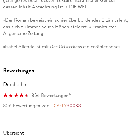
gelungenes Buch, dessen Lektüre literarischer Genuss,
dessen Inhalt Anfechtung ist. « DIE WELT
»Der Roman beweist ein schier überbordendes Erzähltalent,
das sich zu immer neuen Höhen steigert. « Frankfurter
Allgemeine Zeitung
»Isabel Allende ist mit
Das Geisterhaus
ein erzählerisches
Werk von inhaltlicher Breite und einem witzigen,
fantasievollen und ironischen Ausdruck gelungen. « Neue
Zürcher Zeitung
Bewertungen
»Eine endlose Geschichte von Schmerz, Blut und Liebe. «
Durchschnitt
Süddeutsche Zeitung
15
856 Bewertungen
»Dieses kunstvolle Debüt von der Nichte Salvador Allendes
856 Bewertungen
von
LovelyBooks
ist eine Familiensaga von reichhaltiger Symbolik. In Europa
ist es bereits ein absoluter Bestseller. Es ist fesselnde
Geschichte und leidenschaftliches Zeitzeugnis zugleich
Allendes unverwechselbare Stimme ist von großer Klarheit,
Übersicht
Zugänglichkeit und Offenheit und zugleich von einem