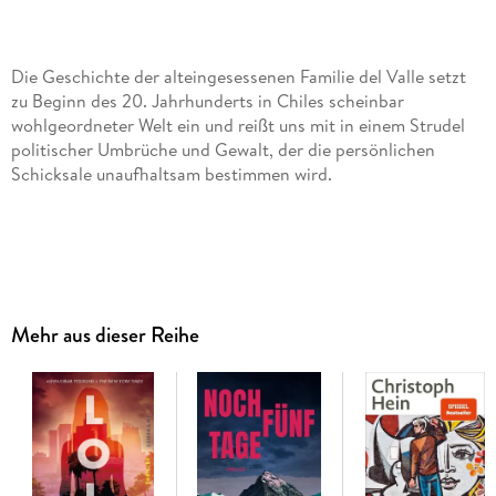
Die Geschichte der alteingesessenen Familie del Valle setzt
zu Beginn des 20. Jahrhunderts in Chiles scheinbar
wohlgeordneter Welt ein und reißt uns mit in einem Strudel
politischer Umbrüche und Gewalt, der die persönlichen
Schicksale unaufhaltsam bestimmen wird.
Der Erfolg dieses Epos verdankt sich dem hinreißenden
Erzähltemperament Isabel Allendes: Mit Phantasie, Witz und
mit Zärtlichkeit malt die Autorin das bunte Tableau einer
Mehr aus dieser Reihe
Familie über vier Generationen hinweg.
Ihr erster Roman hat Isabell Allende zu einer Schriftstellerin
von Weltrang gemacht.