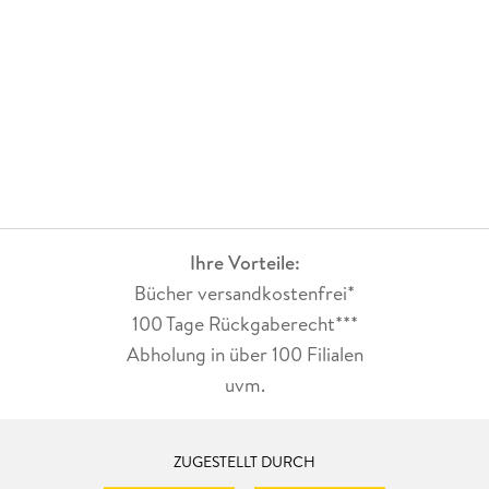
zusammen: "Das Geisterhaus" ist eine Erzählung über das
Erinnern, über die Spuren, die Liebe und Leid in Familien
hinterlassen - und über den Versuch, aus Geschichte und
Schmerz neue Hoffnung zu schöpfen.Ein zeitloser, kluger und
emotionaler Roman, der zeigt, wie eng persönliche und
politische Schicksale verwoben sind.Beim zweiten Lesen hat
er mich noch mehr in seinen Bann gezogen - vielleicht, weil
man heute stärker spürt, wie aktuell seine Themen geblieben
sind. Ein Meisterwerk über Erinnerung, Mut und das
Weiterleben der Geister in uns.
Ihre Vorteile:
Bücher versandkostenfrei*
100 Tage Rückgaberecht***
Abholung in über 100 Filialen
uvm.
ZUGESTELLT DURCH