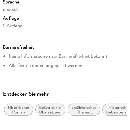
Sprache
deutsch
Auflage
1. Auflage
Seitenanzahl
394
Barrierefreiheit
Dateigröße
Keine Informationen zur Barrierefreiheit bekannt
2,14 MB
Alle Texte können angepasst werden
Reihe
Suhrkamp Verlag
Autor/Autorin
Isabel Allende
Entdecken Sie mehr
Verlag/Hersteller
Suhrkamp Verlag
Historischer
Belletristik in
Erzählerisches
Historische
Roman
Übersetzung
Thema:
Liebesroman
Kopierschutz
Vertreibung,
Exil,
mit Wasserzeichen versehen
Migration