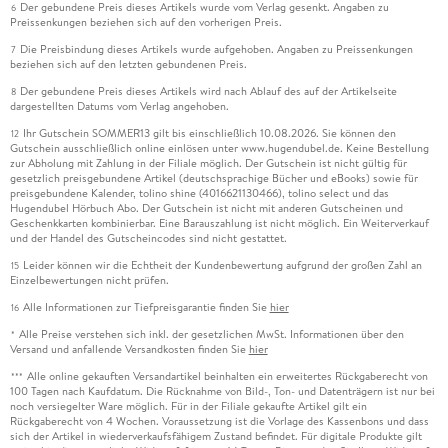
Der gebundene Preis dieses Artikels wurde vom Verlag gesenkt. Angaben zu
6
Preissenkungen beziehen sich auf den vorherigen Preis.
Die Preisbindung dieses Artikels wurde aufgehoben. Angaben zu Preissenkungen
7
beziehen sich auf den letzten gebundenen Preis.
Der gebundene Preis dieses Artikels wird nach Ablauf des auf der Artikelseite
8
dargestellten Datums vom Verlag angehoben.
Ihr Gutschein SOMMER13 gilt bis einschließlich 10.08.2026. Sie können den
12
Gutschein ausschließlich online einlösen unter www.hugendubel.de. Keine Bestellung
zur Abholung mit Zahlung in der Filiale möglich. Der Gutschein ist nicht gültig für
gesetzlich preisgebundene Artikel (deutschsprachige Bücher und eBooks) sowie für
preisgebundene Kalender, tolino shine (4016621130466), tolino select und das
Hugendubel Hörbuch Abo. Der Gutschein ist nicht mit anderen Gutscheinen und
Geschenkkarten kombinierbar. Eine Barauszahlung ist nicht möglich. Ein Weiterverkauf
und der Handel des Gutscheincodes sind nicht gestattet.
Leider können wir die Echtheit der Kundenbewertung aufgrund der großen Zahl an
15
Einzelbewertungen nicht prüfen.
Alle Informationen zur Tiefpreisgarantie finden Sie
hier
16
Alle Preise verstehen sich inkl. der gesetzlichen MwSt. Informationen über den
*
Versand und anfallende Versandkosten finden Sie
hier
Alle online gekauften Versandartikel beinhalten ein erweitertes Rückgaberecht von
***
100 Tagen nach Kaufdatum. Die Rücknahme von Bild-, Ton- und Datenträgern ist nur bei
noch versiegelter Ware möglich. Für in der Filiale gekaufte Artikel gilt ein
Rückgaberecht von 4 Wochen. Voraussetzung ist die Vorlage des Kassenbons und dass
sich der Artikel in wiederverkaufsfähigem Zustand befindet. Für digitale Produkte gilt