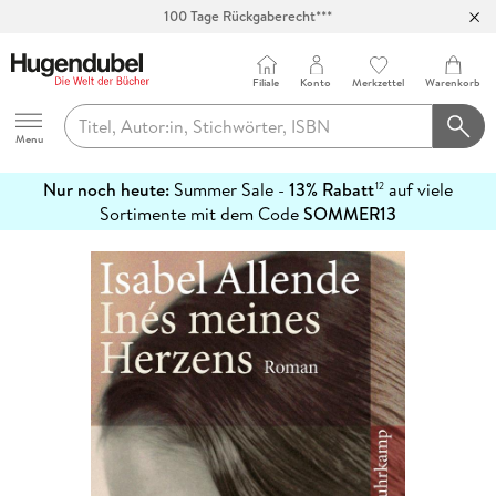
Abholung in über 100 Filialen
Filiale
Konto
Merkzettel
Warenkorb
Hugendubel
Menu
Nur noch heute:
Summer Sale -
13% Rabatt
auf viele
12
mehr
Sortimente mit dem Code
SOMMER13
erfahren