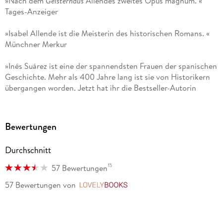
»Nach dem
Geisterhaus
Allendes zweites Opus magnum. «
Tages-Anzeiger
»Isabel Allende ist die Meisterin des historischen Romans. «
Münchner Merkur
»Inés Suárez ist eine der spannendsten Frauen der spanischen
Geschichte. Mehr als 400 Jahre lang ist sie von Historikern
übergangen worden. Jetzt hat ihr die Bestseller-Autorin
Isabel Allende einen hinreißenden Roman gewidmet. «
Brigitte Woman
Bewertungen
Durchschnitt
15
57 Bewertungen
57 Bewertungen
von
LovelyBooks