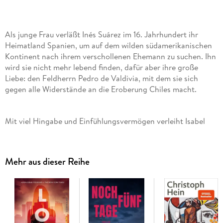
Als junge Frau verläßt Inés Suárez im 16. Jahrhundert ihr
Heimatland Spanien, um auf dem wilden südamerikanischen
Kontinent nach ihrem verschollenen Ehemann zu suchen. Ihn
wird sie nicht mehr lebend finden, dafür aber ihre große
Liebe: den Feldherrn Pedro de Valdivia, mit dem sie sich
gegen alle Widerstände an die Eroberung Chiles macht.
Mit viel Hingabe und Einfühlungsvermögen verleiht Isabel
Allende in ihrem Weltbestseller der historischen Gestalt der
Inés Suárez ein Gesicht und eine Stimme und nimmt ihre
Leser mit auf eine packende Reise durch ein bewegtes und
Mehr aus dieser Reihe
bewegendes Leben.