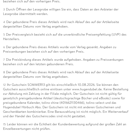
beziehen sich auf den vorherigen Preis.
Durch Öffnen der Leseprobe willigen Sie ein, dass Daten an den Anbieter der
3
Leseprobe übermittelt werden.
Der gebundene Preis dieses Artikels wird nach Ablauf des auf der Artikelseite
4
dargestellten Datums vom Verlag angehoben.
Der Preisvergleich bezieht sich auf die unverbindliche Preisempfehlung (UVP) des
5
Herstellers.
Der gebundene Preis dieses Artikels wurde vom Verlag gesenkt. Angaben zu
6
Preissenkungen beziehen sich auf den vorherigen Preis.
Die Preisbindung dieses Artikels wurde aufgehoben. Angaben zu Preissenkungen
7
beziehen sich auf den letzten gebundenen Preis.
Der gebundene Preis dieses Artikels wird nach Ablauf des auf der Artikelseite
8
dargestellten Datums vom Verlag angehoben.
Ihr Gutschein SOMMER13 gilt bis einschließlich 10.08.2026. Sie können den
12
Gutschein ausschließlich online einlösen unter www.hugendubel.de. Keine Bestellung
zur Abholung mit Zahlung in der Filiale möglich. Der Gutschein ist nicht gültig für
gesetzlich preisgebundene Artikel (deutschsprachige Bücher und eBooks) sowie für
preisgebundene Kalender, tolino shine (4016621130466), tolino select und das
Hugendubel Hörbuch Abo. Der Gutschein ist nicht mit anderen Gutscheinen und
Geschenkkarten kombinierbar. Eine Barauszahlung ist nicht möglich. Ein Weiterverkauf
und der Handel des Gutscheincodes sind nicht gestattet.
Leider können wir die Echtheit der Kundenbewertung aufgrund der großen Zahl an
15
Einzelbewertungen nicht prüfen.