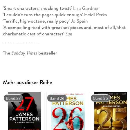
'Smart characters, shocking twists'
Lisa Gardner
'I couldn't turn the pages quick enough'
Heidi Perks
'Terrific, high-octane, really pacy'
Jo Spain
'A compelling read with great set pieces and, most of all, that
charismatic cast of characters'
Sun
______________
The
Sunday Times
bestseller
A baby on the way and two killers on the loose.
An eccentric professor walks into Detective Lindsay Boxer's
Mehr aus dieser Reihe
homicide department to report a murder that hasn't yet
happened.
Band 27
Band 26
Band 25
A convicted serial killer wakes from a two-year coma. He
says he's ready to tell where the bodies are buried, but does
he have a more sinister plan in mind?
Lindsay doesn't have much time to stop a terrifying future