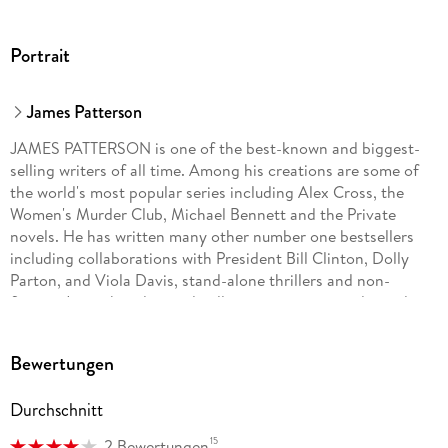
Portrait
James Patterson
JAMES PATTERSON is one of the best-known and biggest-
selling writers of all time. Among his creations are some of
the world's most popular series including Alex Cross, the
Women's Murder Club, Michael Bennett and the Private
novels. He has written many other number one bestsellers
including collaborations with President Bill Clinton, Dolly
Parton, and Viola Davis, stand-alone thrillers and non-
fiction. James has donated millions in grants to independent
bookshops and has been the most borrowed adult author in
UK libraries for the past fourteen years in a row. He lives in
Bewertungen
Florida with his family.
Durchschnitt
15
2 Bewertungen