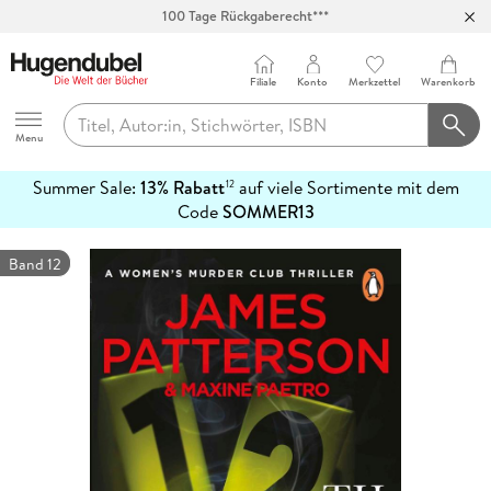
Abholung in über 100 Filialen
Filiale
Konto
Merkzettel
Warenkorb
Hugendubel
Menu
Summer Sale:
13% Rabatt
auf viele Sortimente mit dem
12
mehr
Code
SOMMER13
erfahren
Band 12