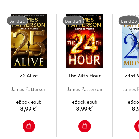
Band 25
Band 24
Band 23
25 Alive
The 24th Hour
23rd 
James Patterson
James Patterson
James 
eBook epub
eBook epub
eBoo
8,99 €
8,99 €
8,
*
*