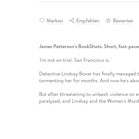
Merken
Empfehlen
Bewerten
James Patterson's BookShots. Short, fast-pac
'I'm not on trial. San Francisco is.'
Detective Lindsay Boxer has finally managed t
tormenting her for months. And now he's about t
But after threatening to unleash violence on e
paralysed, and Lindsay and the Women's Murde