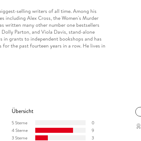
gest-selling writers of all time. Among his
ies including Alex Cross, the Women's Murder
has written many other number one bestsellers
, Dolly Parton, and Viola Davis, stand-alone
ons in grants to independent bookshops and has
for the past fourteen years in a row. He lives in
Übersicht
5 Sterne
0
4 Sterne
9
3 Sterne
3