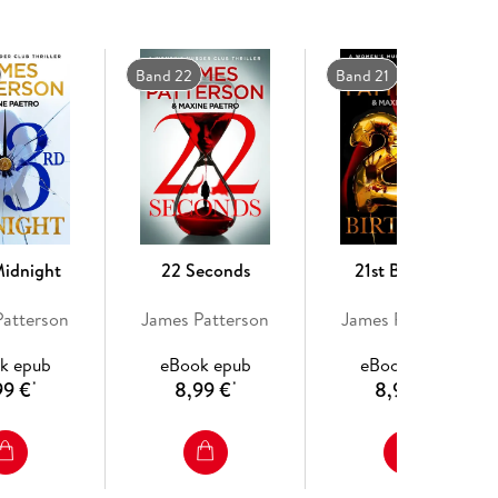
Band 22
Band 21
Midnight
22 Seconds
21st Birthday
Patterson
James Patterson
James Patterson
k epub
eBook epub
eBook epub
99 €
8,99 €
8,99 €
*
*
*