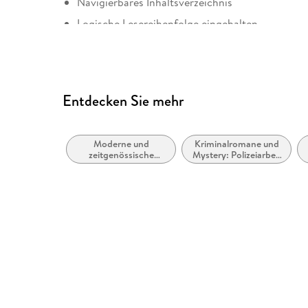
Navigierbares Inhaltsverzeichnis
Logische Lesereihenfolge eingehalten
Hoher Farbkontrast für bessere Lesbarkeit
Alle Texte können angepasst werden
Weitere Hinweise: https://www. penguin. co. uk/
Entdecken Sie mehr
Moderne und
Kriminalromane und
zeitgenössische
Mystery: Polizeiarbeit
Belletristik: allgemein
& Forensik
und literarisch