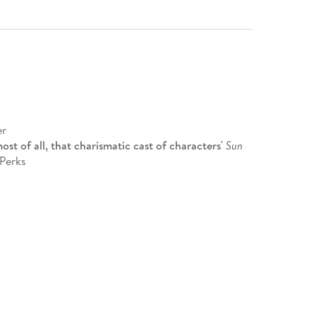
er
st of all, that charismatic cast of characters'
Sun
Perks
ical yet unpredictable series of shootings of the
ential informant leads her to disturbing
nside the police department itself.