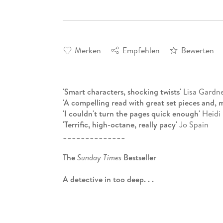
Merken
Empfehlen
Bewerten
'Smart characters, shocking twists'
Lisa Gardn
'A compelling read with great set pieces and, mo
'I couldn't turn the pages quick enough'
Heidi 
'Terrific, high-octane, really pacy'
Jo Spain
______________
The
Sunday Times
Bestseller
A detective in too deep. . .
Detective Lindsay Boxer investigates a method
homeless in San Francisco. A tip from a confid
conclusions - something has gone very wrong i