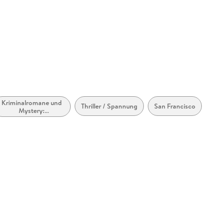
accessibility, accessiblefilesrequests@penguinrandomhouse. co. 
Kriminalromane und
Thriller / Spannung
San Francisco
Mystery:
Ermittlerinnen