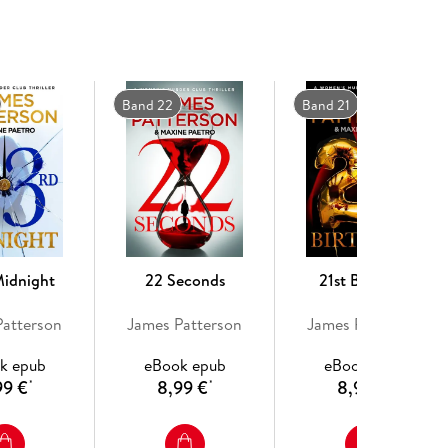
are concerned that she's taking the crimes too
ndsay out of her jurisdiction - and into danger. . .
Band 22
Band 21
eals the show as the tough cop with a good heart'
 able to put it down'
Larry King
es that shows no signs of fatigue or flagging'
Midnight
22 Seconds
21st Birthday
Patterson
James Patterson
James Patterson
k epub
eBook epub
eBook epub
99 €
8,99 €
8,99 €
*
*
*