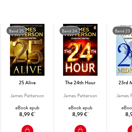
Lindsay's friends in the Women's Murder Club 
much to heart as the hunt for the killer lures Li
______________
Band 25
Band 24
Band 23
More praise for the
Women's Murder Club
'Fast-moving, intricately plotted . . . Boxer st
Mirror
'I have never begun a Patterson book and been
'Patterson and Paetro at their best. . . . A seri
BookReporter. com
25 Alive
The 24th Hour
23rd 
James Patterson
James Patterson
James 
eBook epub
eBook epub
eBoo
8,99 €
8,99 €
8,
*
*