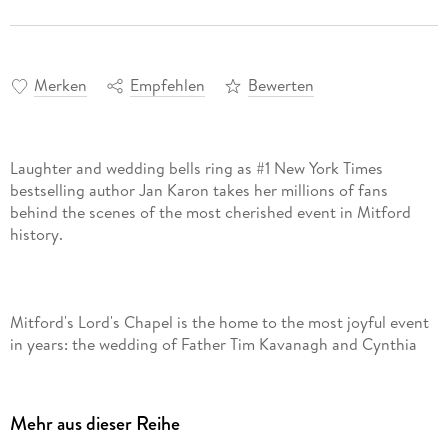
Merken
Empfehlen
Bewerten
Laughter and wedding bells ring as #1 New York Times
bestselling author Jan Karon takes her millions of fans
behind the scenes of the most cherished event in Mitford
Mitford's Lord's Chapel is the home to the most joyful event
in years: the wedding of Father Tim Kavanagh and Cynthia
Coppersmith. Here at last is A Common Life, and the long-
awaited answers to these deeply probing questions: Will
Father Tim fall apart when he takes his vows? Will Cynthia
Mehr aus dieser Reihe
make it to the church on time? Who will arrange the flowers