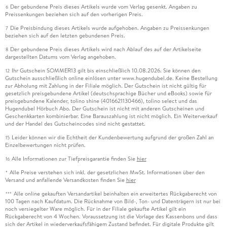
Der gebundene Preis dieses Artikels wurde vom Verlag gesenkt. Angaben zu
6
Preissenkungen beziehen sich auf den vorherigen Preis.
Die Preisbindung dieses Artikels wurde aufgehoben. Angaben zu Preissenkungen
7
beziehen sich auf den letzten gebundenen Preis.
Der gebundene Preis dieses Artikels wird nach Ablauf des auf der Artikelseite
8
dargestellten Datums vom Verlag angehoben.
Ihr Gutschein SOMMER13 gilt bis einschließlich 10.08.2026. Sie können den
12
Gutschein ausschließlich online einlösen unter www.hugendubel.de. Keine Bestellung
zur Abholung mit Zahlung in der Filiale möglich. Der Gutschein ist nicht gültig für
gesetzlich preisgebundene Artikel (deutschsprachige Bücher und eBooks) sowie für
preisgebundene Kalender, tolino shine (4016621130466), tolino select und das
Hugendubel Hörbuch Abo. Der Gutschein ist nicht mit anderen Gutscheinen und
Geschenkkarten kombinierbar. Eine Barauszahlung ist nicht möglich. Ein Weiterverkauf
und der Handel des Gutscheincodes sind nicht gestattet.
Leider können wir die Echtheit der Kundenbewertung aufgrund der großen Zahl an
15
Einzelbewertungen nicht prüfen.
Alle Informationen zur Tiefpreisgarantie finden Sie
hier
16
Alle Preise verstehen sich inkl. der gesetzlichen MwSt. Informationen über den
*
Versand und anfallende Versandkosten finden Sie
hier
Alle online gekauften Versandartikel beinhalten ein erweitertes Rückgaberecht von
***
100 Tagen nach Kaufdatum. Die Rücknahme von Bild-, Ton- und Datenträgern ist nur bei
noch versiegelter Ware möglich. Für in der Filiale gekaufte Artikel gilt ein
Rückgaberecht von 4 Wochen. Voraussetzung ist die Vorlage des Kassenbons und dass
sich der Artikel in wiederverkaufsfähigem Zustand befindet. Für digitale Produkte gilt