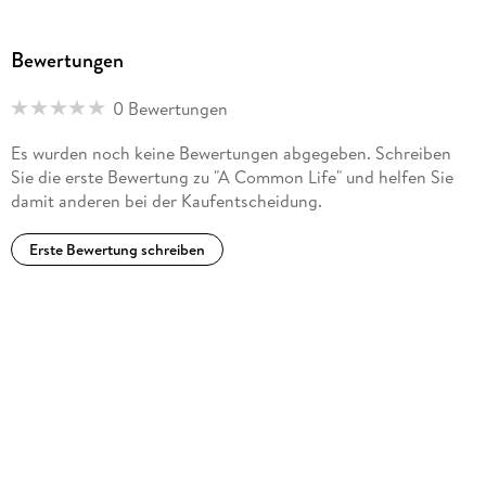
Mitford and its stories. To reach out to Jan Karon and to
learn more about the Mitford Museum, visit www.
Bewertungen
themitfordmuseum. org.
0 Bewertungen
Es wurden noch keine Bewertungen abgegeben. Schreiben
Sie die erste Bewertung zu "A Common Life" und helfen Sie
damit anderen bei der Kaufentscheidung.
Erste Bewertung schreiben