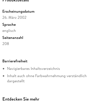
Erscheinungsdatum
26. März 2002
Sprache
englisch
Seitenanzahl
208
Dateigröße
2,55 MB
Barrierefreiheit
Reihe
Navigierbares Inhaltsverzeichnis
A Mitford Novel, 6
Inhalt auch ohne Farbwahrnehmung verständlich
Autor/Autorin
dargestellt
Jan Karon
Hoher Farbkontrast für bessere Lesbarkeit
Verlag/Hersteller
ARIA-Rollen vorhanden
Penguin Publishing Group
Entdecken Sie mehr
Landmark-Navigation vorhanden
Kopierschutz