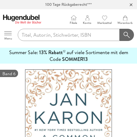
100 Tage Rückgaberecht***
Abholung in über 100 Filialen
Filiale
Konto
Merkzettel
Warenkorb
Hugendubel
Menu
Summer Sale:
13% Rabatt
auf viele Sortimente mit dem
12
mehr
Code
SOMMER13
erfahren
Band 6