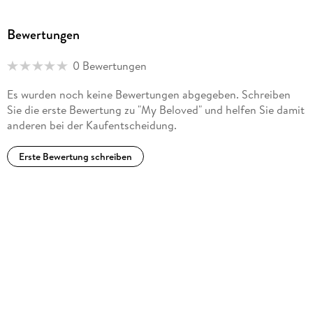
advances the Mitford ethos through literacy, creativity, and
community. To reach out to Jan Karon and to learn more
Bewertungen
about the Mitford Museum, visit www. themitfordmuseum.
org.
0 Bewertungen
Es wurden noch keine Bewertungen abgegeben. Schreiben
Sie die erste Bewertung zu "My Beloved" und helfen Sie damit
anderen bei der Kaufentscheidung.
Erste Bewertung schreiben