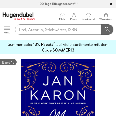
Abholung in über 100 Filialen
Filiale
Konto
Merkzettel
Warenkorb
Hugendubel
Menu
Summer Sale:
13% Rabatt
auf viele Sortimente mit dem
12
mehr
Code
SOMMER13
erfahren
Band 15