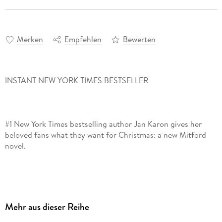
Merken
Empfehlen
Bewerten
#1 New York Times bestselling author Jan Karon gives her
beloved fans what they want for Christmas: a new Mitford
When Father Tim's wife, Cynthia, asks what he wants for
Christmas, he pens the answer in a love letter that bares his
Mehr aus dieser Reihe
most private feelings. Then the letter goes missing and