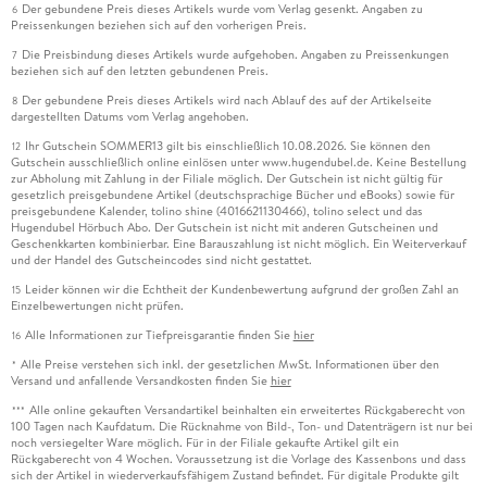
Der gebundene Preis dieses Artikels wurde vom Verlag gesenkt. Angaben zu
6
Preissenkungen beziehen sich auf den vorherigen Preis.
Die Preisbindung dieses Artikels wurde aufgehoben. Angaben zu Preissenkungen
7
beziehen sich auf den letzten gebundenen Preis.
Der gebundene Preis dieses Artikels wird nach Ablauf des auf der Artikelseite
8
dargestellten Datums vom Verlag angehoben.
Ihr Gutschein SOMMER13 gilt bis einschließlich 10.08.2026. Sie können den
12
Gutschein ausschließlich online einlösen unter www.hugendubel.de. Keine Bestellung
zur Abholung mit Zahlung in der Filiale möglich. Der Gutschein ist nicht gültig für
gesetzlich preisgebundene Artikel (deutschsprachige Bücher und eBooks) sowie für
preisgebundene Kalender, tolino shine (4016621130466), tolino select und das
Hugendubel Hörbuch Abo. Der Gutschein ist nicht mit anderen Gutscheinen und
Geschenkkarten kombinierbar. Eine Barauszahlung ist nicht möglich. Ein Weiterverkauf
und der Handel des Gutscheincodes sind nicht gestattet.
Leider können wir die Echtheit der Kundenbewertung aufgrund der großen Zahl an
15
Einzelbewertungen nicht prüfen.
Alle Informationen zur Tiefpreisgarantie finden Sie
hier
16
Alle Preise verstehen sich inkl. der gesetzlichen MwSt. Informationen über den
*
Versand und anfallende Versandkosten finden Sie
hier
Alle online gekauften Versandartikel beinhalten ein erweitertes Rückgaberecht von
***
100 Tagen nach Kaufdatum. Die Rücknahme von Bild-, Ton- und Datenträgern ist nur bei
noch versiegelter Ware möglich. Für in der Filiale gekaufte Artikel gilt ein
Rückgaberecht von 4 Wochen. Voraussetzung ist die Vorlage des Kassenbons und dass
sich der Artikel in wiederverkaufsfähigem Zustand befindet. Für digitale Produkte gilt