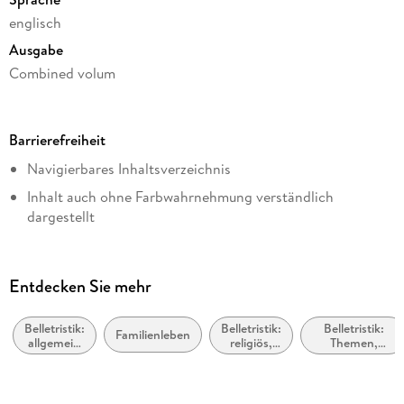
englisch
Ausgabe
Combined volum
Seitenanzahl
203
Barrierefreiheit
Dateigröße
Navigierbares Inhaltsverzeichnis
8,75 MB
Inhalt auch ohne Farbwahrnehmung verständlich
Reihe
dargestellt
A Mitford Novel
Alle Texte können angepasst werden
Autor/Autorin
Jan Karon
Entdecken Sie mehr
Verlag/Hersteller
Penguin Publishing Group
Belletristik:
Belletristik:
Belletristik:
Familienleben
allgemein
religiös,
Themen,
Kopierschutz
und
spirituell
Stoffe, Motive:
literarisch,
Regionalroman
mit Adobe-DRM-Kopierschutz
nicht nach
Genre
Family Sharing