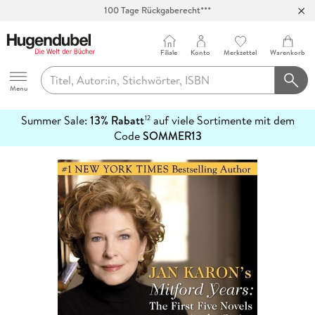
100 Tage Rückgaberecht***
Abholung in über 100 Filialen
Filiale
Konto
Merkzettel
Warenkorb
Hugendubel
Menu
Summer Sale:
13% Rabatt
auf viele Sortimente mit dem
12
mehr
Code
SOMMER13
erfahren