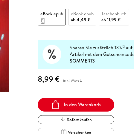
Fremdsprachige Bücher
n Lernhilfen
 Jugendbücher
eiber
Hörbuch Downloads im Bundle
cher
 Vergleich
 Puzzlezubehör
Lernen
New Adult
STABILO
Taschenbücher
eBook epub
eBook epub
Taschenbuch
hilfen
hriller
 Backen
er
lender
Ratgeber
ab
4,49 €
ab
11,99 €
op
hriller
Romance
Sachbücher
precher:innen
Science Fiction
Sparen Sie zusätzlich 13%
auf 
12
Artikel mit dem Gutscheincode
Fremdsprachige Bücher
SOMMER13
8,99 €
inkl. Mwst.
In den Warenkorb
Sofort kaufen
Verschenken