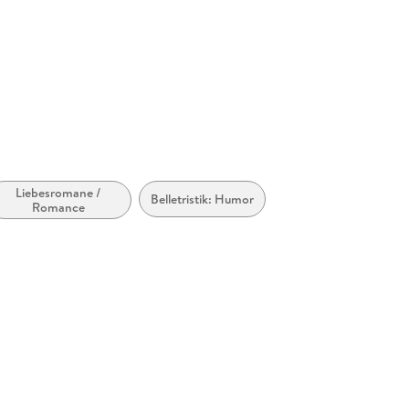
Liebesromane /
Belletristik: Humor
Romance