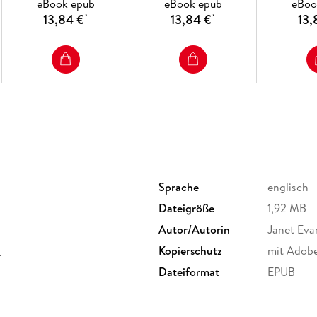
eBook epub
eBook epub
eBoo
13,84 €
13,84 €
13,
*
*
Sprache
englisch
Dateigröße
1,92 MB
Autor/Autorin
Janet Eva
p
Kopierschutz
mit Adob
Dateiformat
EPUB