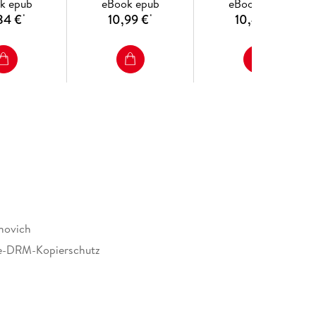
k epub
eBook epub
eBook epub
84 €
10,99 €
10,49 €
*
*
*
novich
e-DRM-Kopierschutz