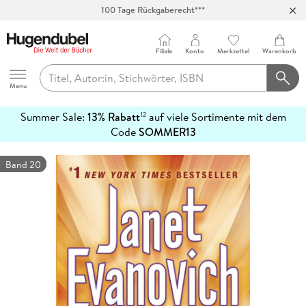
Abholung in über 100 Filialen
Filiale
Konto
Merkzettel
Warenkorb
Hugendubel
Menu
Summer Sale:
13% Rabatt
auf viele Sortimente mit dem
12
mehr
Code
SOMMER13
erfahren
Band 20