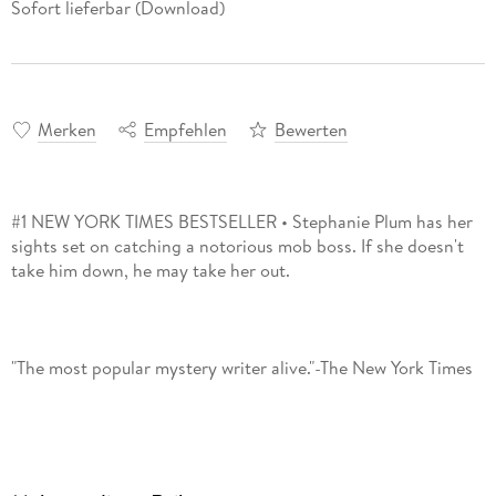
Sofort lieferbar (Download)
Merken
Empfehlen
Bewerten
#1 NEW YORK TIMES BESTSELLER • Stephanie Plum has her
sights set on catching a notorious mob boss. If she doesn't
New Jersey bounty hunter Stephanie Plum knows better than
to mess with family. But when powerful mobster Salvatore