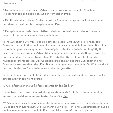
Herstellers.
Der gebundene Preis dieses Artikels wurde vom Verlag gesenkt. Angaben zu
6
Preissenkungen beziehen sich auf den vorherigen Preis.
Die Preisbindung dieses Artikels wurde aufgehoben. Angaben zu Preissenkungen
7
beziehen sich auf den letzten gebundenen Preis.
Der gebundene Preis dieses Artikels wird nach Ablauf des auf der Artikelseite
8
dargestellten Datums vom Verlag angehoben.
Ihr Gutschein SOMMER13 gilt bis einschließlich 10.08.2026. Sie können den
12
Gutschein ausschließlich online einlösen unter www.hugendubel.de. Keine Bestellung
zur Abholung mit Zahlung in der Filiale möglich. Der Gutschein ist nicht gültig für
gesetzlich preisgebundene Artikel (deutschsprachige Bücher und eBooks) sowie für
preisgebundene Kalender, tolino shine (4016621130466), tolino select und das
Hugendubel Hörbuch Abo. Der Gutschein ist nicht mit anderen Gutscheinen und
Geschenkkarten kombinierbar. Eine Barauszahlung ist nicht möglich. Ein Weiterverkauf
und der Handel des Gutscheincodes sind nicht gestattet.
Leider können wir die Echtheit der Kundenbewertung aufgrund der großen Zahl an
15
Einzelbewertungen nicht prüfen.
Alle Informationen zur Tiefpreisgarantie finden Sie
hier
16
Alle Preise verstehen sich inkl. der gesetzlichen MwSt. Informationen über den
*
Versand und anfallende Versandkosten finden Sie
hier
Alle online gekauften Versandartikel beinhalten ein erweitertes Rückgaberecht von
***
100 Tagen nach Kaufdatum. Die Rücknahme von Bild-, Ton- und Datenträgern ist nur bei
noch versiegelter Ware möglich. Für in der Filiale gekaufte Artikel gilt ein