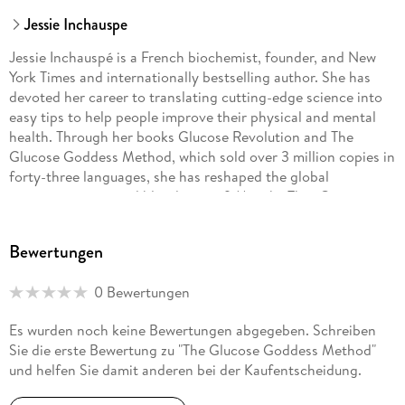
Jessie Inchauspe
Jessie Inchauspé is a French biochemist, founder, and New
York Times and internationally bestselling author. She has
devoted her career to translating cutting-edge science into
easy tips to help people improve their physical and mental
health. Through her books Glucose Revolution and The
Glucose Goddess Method, which sold over 3 million copies in
forty-three languages, she has reshaped the global
conversation around blood sugar. 9 Months That Count
Forever, her latest, breaks down the complex topic of
pregnancy nutrition. Jessie is the founder of the wildly
Bewertungen
popular social community @GlucoseGoddess, where she
reaches over seven million people across platforms. She
0 Bewertungen
holds a BSc in mathematics from King's College, London, and
an MSc in biochemistry from Georgetown University.
Es wurden noch keine Bewertungen abgegeben. Schreiben
Sie die erste Bewertung zu "The Glucose Goddess Method"
und helfen Sie damit anderen bei der Kaufentscheidung.