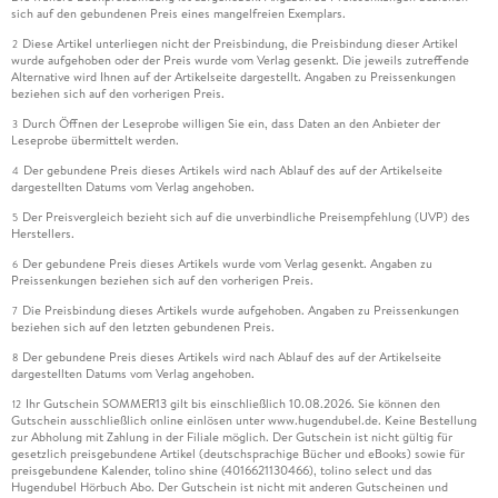
sich auf den gebundenen Preis eines mangelfreien Exemplars.
Diese Artikel unterliegen nicht der Preisbindung, die Preisbindung dieser Artikel
2
wurde aufgehoben oder der Preis wurde vom Verlag gesenkt. Die jeweils zutreffende
Alternative wird Ihnen auf der Artikelseite dargestellt. Angaben zu Preissenkungen
beziehen sich auf den vorherigen Preis.
Durch Öffnen der Leseprobe willigen Sie ein, dass Daten an den Anbieter der
3
Leseprobe übermittelt werden.
Der gebundene Preis dieses Artikels wird nach Ablauf des auf der Artikelseite
4
dargestellten Datums vom Verlag angehoben.
Der Preisvergleich bezieht sich auf die unverbindliche Preisempfehlung (UVP) des
5
Herstellers.
Der gebundene Preis dieses Artikels wurde vom Verlag gesenkt. Angaben zu
6
Preissenkungen beziehen sich auf den vorherigen Preis.
Die Preisbindung dieses Artikels wurde aufgehoben. Angaben zu Preissenkungen
7
beziehen sich auf den letzten gebundenen Preis.
Der gebundene Preis dieses Artikels wird nach Ablauf des auf der Artikelseite
8
dargestellten Datums vom Verlag angehoben.
Ihr Gutschein SOMMER13 gilt bis einschließlich 10.08.2026. Sie können den
12
Gutschein ausschließlich online einlösen unter www.hugendubel.de. Keine Bestellung
zur Abholung mit Zahlung in der Filiale möglich. Der Gutschein ist nicht gültig für
gesetzlich preisgebundene Artikel (deutschsprachige Bücher und eBooks) sowie für
preisgebundene Kalender, tolino shine (4016621130466), tolino select und das
Hugendubel Hörbuch Abo. Der Gutschein ist nicht mit anderen Gutscheinen und