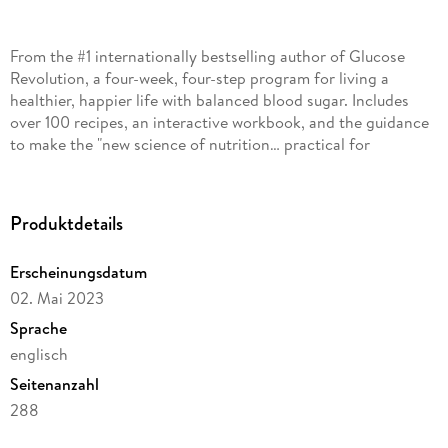
From the #1 internationally bestselling author of Glucose
Revolution, a four-week, four-step program for living a
healthier, happier life with balanced blood sugar. Includes
over 100 recipes, an interactive workbook, and the guidance
to make the "new science of nutrition… practical for
everyone" (Robert H. Lustig, MD, MSL, New York Times
Produktdetails
Erscheinungsdatum
Do you suffer from cravings, chronic fatigue, or sugar
02. Mai 2023
addiction? Do you sometimes wake up in the morning feeling
unable to face the day? Most of the population is stuck on a
Sprache
englisch
Seitenanzahl
288
In her first book, the instant #1 internationally bestselling
Dateigröße