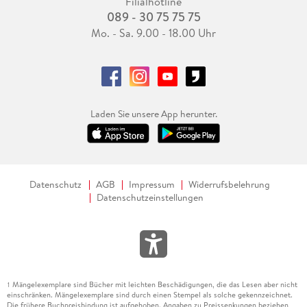
Filialhotline
089 - 30 75 75 75
Mo. - Sa. 9.00 - 18.00 Uhr
Laden Sie unsere App herunter.
Datenschutz
AGB
Impressum
Widerrufsbelehrung
Datenschutzeinstellungen
Mängelexemplare sind Bücher mit leichten Beschädigungen, die das Lesen aber nicht
1
einschränken. Mängelexemplare sind durch einen Stempel als solche gekennzeichnet.
Die frühere Buchpreisbindung ist aufgehoben. Angaben zu Preissenkungen beziehen