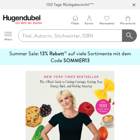
100 Tage Rückgaberecht***
Abholung in über 100 Filialen
Filiale
Konto
Merkzettel
Warenkorb
Hugendubel
Menu
Summer Sale:
13% Rabatt
auf viele Sortimente mit dem
12
mehr
Code
SOMMER13
erfahren