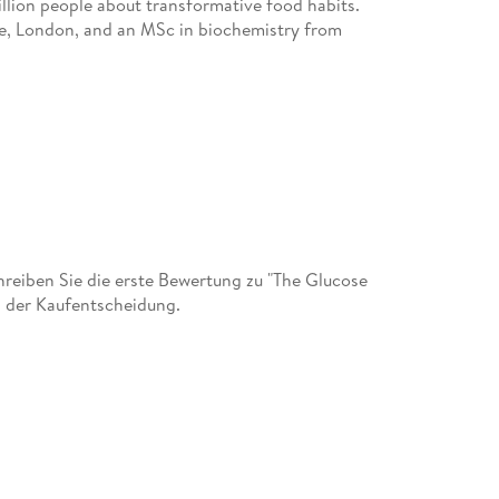
llion
people about transformative food habits.
ge, London, and an MSc in biochemistry from
eiben Sie die erste Bewertung zu "The Glucose
 der Kaufentscheidung.