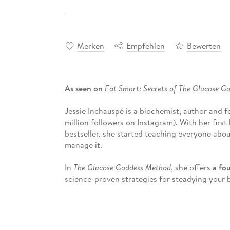
Merken
Empfehlen
Bewerten
As seen on
Eat Smart: Secrets of The Glucose G
Jessie Inchauspé is a biochemist, author and
million followers on Instagram). With her firs
bestseller, she started teaching everyone abo
manage it.
In
The Glucose Goddess Method
, she offers
a fo
science-proven strategies for steadying your b
complete with 100+ delicious recipes, an inte
the Glucose Goddess community on how to sta
This Method has been used by thousands to reg