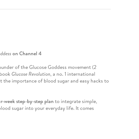
oddess
on Channel 4
 founder of the Glucose Goddess movement (2
t book
Glucose Revolution
, a no. 1 international
ut the importance of blood sugar and easy hacks to
ur-week
step-by-step plan
to integrate simple,
lood sugar into your everyday life. It comes
ractive workbook and lots of tips and advice from
y on track.
ulate their glucose, and the results are