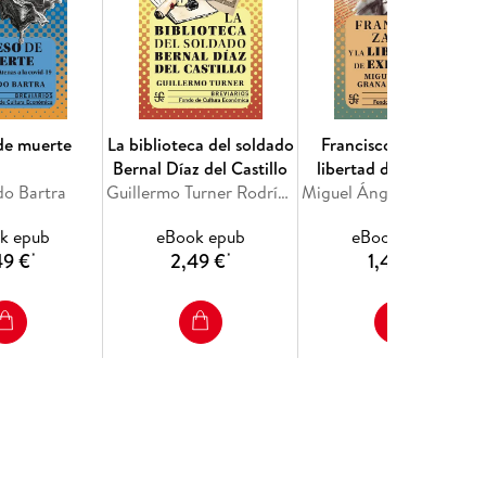
de muerte
La biblioteca del soldado
Francisco Zarco y la
Bernal Díaz del Castillo
libertad de expresión
o Bartra
Guillermo Turner Rodríguez
Miguel Ángel Gran
k epub
eBook epub
eBook epub
49 €
2,49 €
1,49 €
*
*
*