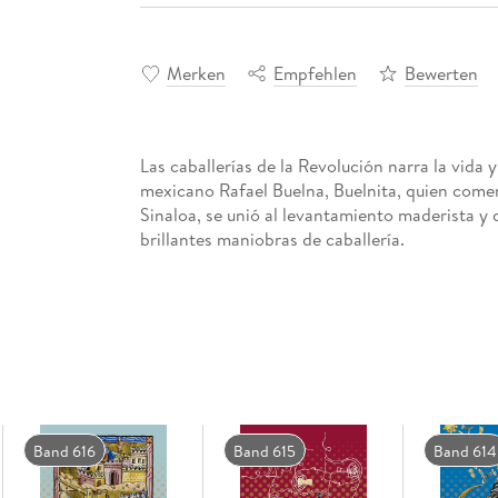
Merken
Empfehlen
Bewerten
Las caballerías de la Revolución narra la vida 
mexicano Rafael Buelna, Buelnita, quien comen
Sinaloa, se unió al levantamiento maderista 
brillantes maniobras de caballería.
Band 616
Band 615
Band 614