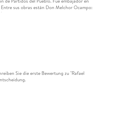
ción de Partidos del Pueblo. Fue embajador en
os. Entre sus obras están Don Melchor Ocampo:
olución mexicana.
eiben Sie die erste Bewertung zu "Rafael
entscheidung.