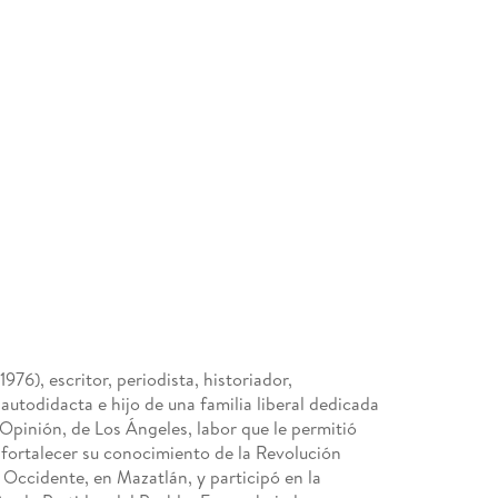
76), escritor, periodista, historiador,
utodidacta e hijo de una familia liberal dedicada
 Opinión, de Los Ángeles, labor que le permitió
 fortalecer su conocimiento de la Revolución
Occidente, en Mazatlán, y participó en la