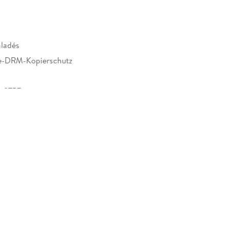
aladés
e-DRM-Kopierschutz
63757