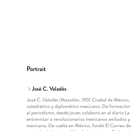
Portrait
José C. Valadés
José C. Valadés (Mazatlán, 1901-Ciudad de México, 19
catedrático y diplomático mexicano. De formación a
al periodismo, desde joven colaboró en el diario La
entrevistar a revolucionarios mexicanos exiliados y
mexicana. De vuelta en México, fundó El Correo de 