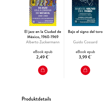
El jazz en la Ciudad de
Bajo el signo del toro
México, 1960-1969
Alberto Zuckermann
Guido Cossard
eBook epub
eBook epub
2,49 €
3,99 €
*
*
Produktdetails