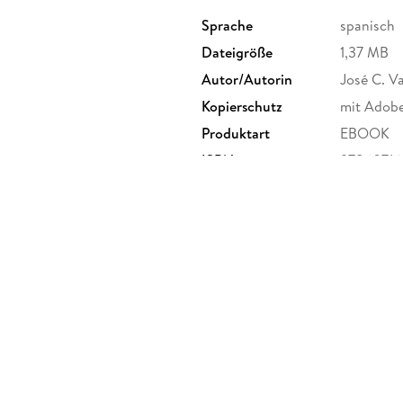
Sprache
spanisch
Dateigröße
1,37 MB
Autor/Autorin
José C. V
Kopierschutz
mit Adob
Produktart
EBOOK
ISBN
97860716