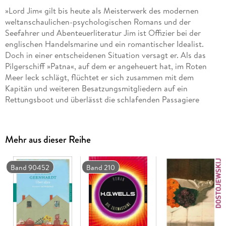
»Lord Jim« gilt bis heute als Meisterwerk des modernen
weltanschaulichen-psychologischen Romans und der
Seefahrer und Abenteuerliteratur Jim ist Offizier bei der
englischen Handelsmarine und ein romantischer Idealist.
Doch in einer entscheidenen Situation versagt er. Als das
Pilgerschiff »Patna«, auf dem er angeheuert hat, im Roten
Meer leck schlägt, flüchtet er sich zusammen mit dem
Kapitän und weiteren Besatzungsmitgliedern auf ein
Rettungsboot und überlässt die schlafenden Passagiere
ihrem Schicksal. Doch das Schiff sinkt nicht, Lord Jim muss
sich vor Gericht verantworten und verliert sein
Offizierspatent. Doch das Schicksal hält eine zweite Chance
Mehr aus dieser Reihe
für ihn bereit. Nach der langen Flucht vor seiner
Vergangenheit bekommt Jim schließlich eine Anstellung als
Handelsvertreter in der Urwaldsiedlung Patusan, dort soll er
Band 90452
Band 210
die Eingeborenen vor den Angriffen der Araber beschützen.
Doch eines Tages bricht eine Piratenhorde in die geschützte
Welt Patusans ein, und Jim muss wieder eine Entscheidung
treffen.