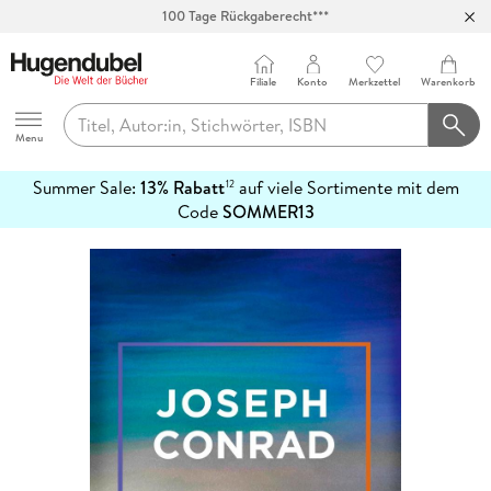
100 Tage Rückgaberecht***
Abholung in über 100 Filialen
Filiale
Konto
Merkzettel
Warenkorb
Hugendubel
Menu
Summer Sale:
13% Rabatt
auf viele Sortimente mit dem
12
mehr
Code
SOMMER13
erfahren